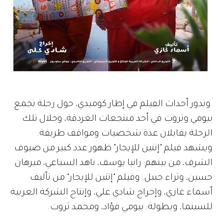
وتدور أحداث الفيلم في إطار كوميدي، حول رحلة تجمع
بيومي وثروت في أحد منتجعات الغردقة، وخلال تلك
الرحلة يقابلان عدة شخصيات ومواقف طريفة.
ويشهد فيلم "إتنين للإيجار" ظهور عدد كبير من ضيوف
الشرف، من بينهم: رانيا يوسف، ناهد السباعي، ميرهان
حسين، وثراء جبيل. وفيلم "إتنين للإيجار" من تأليف
أسماء غازي، وإخراج شادي علي، وإنتاج الشركة العربية
للسينما، وبطولة: بيومي فؤاد، ومحمد ثروت.