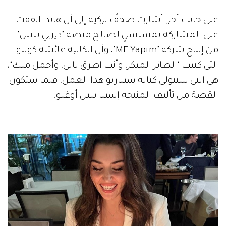
على جانب آخر، أشارت صحفٌ تركية إلى أن هاندا اتفقت
على المشاركة بمسلسلٍ لصالح منصة "ديزني بلس"،
من إنتاج شركة "MF Yapım"، وأن الكاتبة عائشة كوتلو،
التي كتبت "الطائر المبكر، وأنت اطرق بابي، وأجمل منك"،
هي التي ستتولى كتابة سيناريو هذا العمل، فيما ستكون
القصة من تأليف المنتجة إسينا بلبل أوغلو.