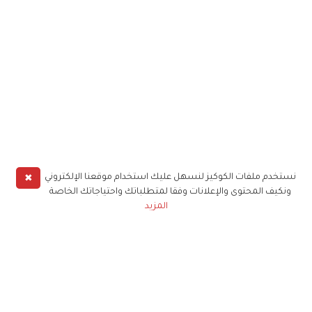
✖
نستخدم ملفات الكوكيز لنسهل عليك استخدام موقعنا الإلكتروني
ونكيف المحتوى والإعلانات وفقا لمتطلباتك واحتياجاتك الخاصة
المزيد
حملوا تطبيق
زهرة الخليج