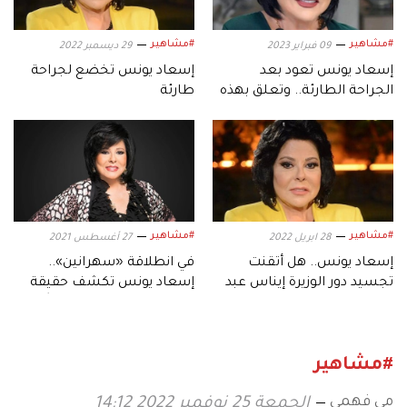
#مشاهير
#مشاهير
09 فبراير 2023
29 ديسمبر 2022
إسعاد يونس تعود بعد
إسعاد يونس تخضع لجراحة
الجراحة الطارئة.. وتعلق بهذه
طارئة
الكلمات
#مشاهير
#مشاهير
28 ابريل 2022
27 أغسطس 2021
إسعاد يونس.. هل أتقنت
في انطلاقة «سهرانين»..
تجسيد دور الوزيرة إيناس عبد
إسعاد يونس تكشف حقيقة
الدايم؟
«الباروكة» وأمير كرارة يُقبِّل
يدها
#مشاهير
مي فهمي
الجمعة 25 نوفمبر 2022 14:12