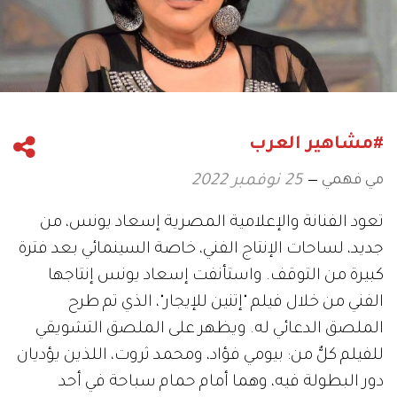
#مشاهير العرب
مي فهمي
25 نوفمبر 2022
تعود الفنانة والإعلامية المصرية إسعاد يونس، من
جديد، لساحات الإنتاج الفني، خاصة السينمائي بعد فترة
كبيرة من التوقف. واستأنفت إسعاد يونس إنتاجها
الفني من خلال فيلم "إتنين للإيجار"، الذي تم طرح
الملصق الدعائي له. ويظهر على الملصق التشويقي
للفيلم كلٌّ من: بيومي فؤاد، ومحمد ثروت، اللذين يؤديان
دور البطولة فيه، وهما أمام حمام سباحة في أحد