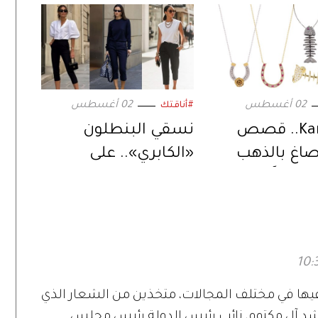
02 أغسطس
02 أغسطس
#أناقتك
Kamushki.. قصص
نسقي البنطلون
ُصاغ بالذهب
«الكابري».. على
طريقة النجمات
بدعيها في مختلف المجالات، متخذين من الشعار الذي
 آل مكتوم، نائب رئيس الدولة رئيس مجلس