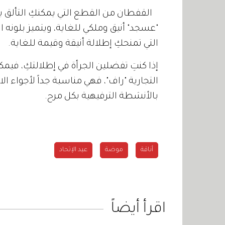
القفطان من القطع التي يمكنكِ التألق به
"عسجد" أنيق وملكي للغاية، ويتميز بلونه ال
التي تمنحكِ إطلالة أنيقة وقيمة للغاية.
إذا كنتِ تفضلين الجرأة في إطلالتكِ، فيمك
التجارية "راف"، فهي مناسبة جداً لأجواء ا
بالأنشطة الترفيهية بكل مرح.
أناقة
موضة
عيد الإتحاد
اقرأ أيضاً