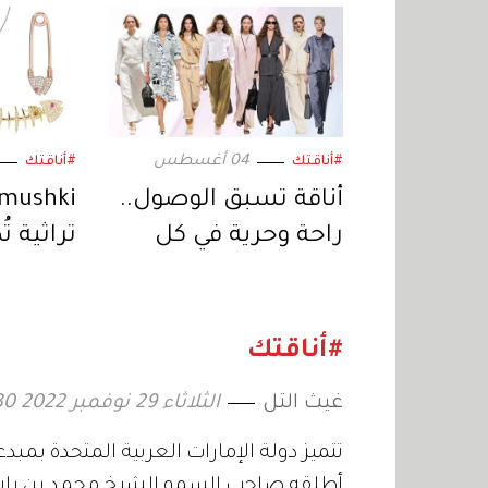
04 أغسطس
#أناقتك
#أناقتك
أناقة تسبق الوصول..
راحة وحرية في كل
تراثية ت
تفصيلة
عيار 18 قيراطاً
#أناقتك
غيث التل
الثلاثاء 29 نوفمبر 2022 10:30
تتميز دولة الإمارات العربية المتحدة بم
أطلقه صاحب السمو الشيخ محمد بن راشد