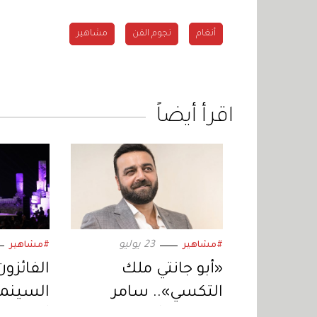
أنغام
نجوم الفن
مشاهير
اقرأ أيضاً
23 يوليو
#مشاهير
#مشاهير
«أبو جانتي ملك
الفائزون
التكسي».. سامر
السينمائ
المصري يُعيد إحياء
أول فيلم