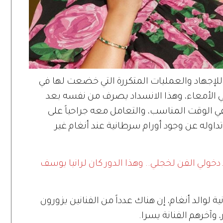
للإجهاد والعمليات المتكررة التي خضعت لها في
5% انسداد جزئي في الأمعاء، وهذا الانسداد يصرف من نفسه بعد
الوقت المناسب، والتعامل معه جراحياً على
داوله عن وجود أورام سرطانية عند أنغام غير
دخولي الفن لخجلي.. وهذا الدور كان لرانيا يوسف
لوالد أنغام، إن هناك عدداً من الفنانين يزورون
وآخرهم الفنانة يسرا.