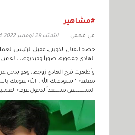
المسلسل في دراما
السابعة
رمضان 2027
#مشاهير
مي فهمي
الثلاثاء 29 نوفمبر 2022 16:54
خضع الفنان الكويتي، عقيل الرئيسي، لعمل
الهادي جمهورها صوراً وفيديوهات له من
وأظهرت فرح الهادي زوجها، وهو يدخل غرف
معلقة: "استودعتك الله.. الله يقومك بالس
المستشفى مستعداً لدخول غرفة العمليا