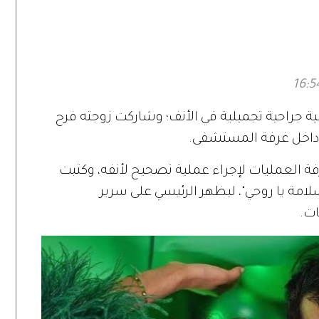
سينمائية عبر «حين
يكتب الحب»
ية جراحية تجميلية في الأنف؛ وشاركت زوجته فرح
 داخل غرفة المستشفى.
ة العمليات لإجراء عملية تصحيح لأنفه، وكتبت
لامة يا روحي"، ليظهر الرئيسي على سرير
ت.