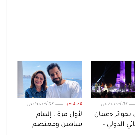
05 أغسطس
03 أغسطس
#مشاهير
 بجوائز «عمان
لأول مرة.. إلهام
ي الدولي -
شاهين ومعتصم
».. في دورته
النهار في ثنائية