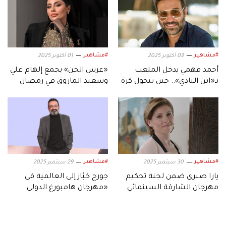
#مشاهير
#مشاهير
03 أكتوبر 2025
01 أكتوبر 2025
أحمد فهمي يدخل الملعب
«عرس الجن» يجمع إلهام علي
بـ«ابن النادي».. حين تتحول كرة
وسعيد الماروق في رمضان
القدم إلى دراما
2026
#مشاهير
#مشاهير
30 سبتمبر 2025
29 سبتمبر 2025
يارا صبري ضمن لجنة تحكيم
جورج خبّاز إلى العالمية في
مهرجان الشارقة السينمائي
«مهرجان هامبورغ الدولي
للأطفال والشباب
للسينما»