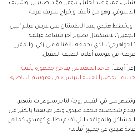
شلبي، عمرو عبدالجليل، بيومي فؤاد، صابرين، وشريف
الدسوقي، وهو من تأليف وإخراج شريف عرفة.
ويخطط هنيدي بعد الاطمئنان على عرض فيلم "نبيل
الجميل"، لاستكمال تصوير آخر مشاهد فيلمه
"الجواهرجي"، الذي يجمعه بالفنانة منى زكي، والمقرر
عرضه في موسم أفلام الصيف المقبل.
إقرأ أيضاً:
ماجد المهندس يفاجئ جمهوره بأغنية
جديدة.. تحضيراً لـ«ليلة البرنس» في «موسم الرياض»
وتظهر منى في الفيلم زوجة لتاجر مجوهرات شهير،
يقدم شخصيته محمد هنيدي، وتمر حياتهما بالكثير من
المشاكل والمواقف التي تقدم بطابع كوميدي، كما هي
عادة هنيدي في جميع أفلامه.