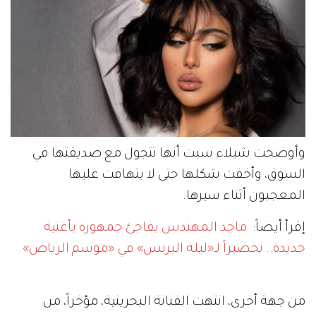
وأوضحت شيلاء سبت أنها تتجول مع صديقتها في
السوق، وأخفت شكلها حتى لا يتهافت عليها
المعجبون أثناء سيرها.
إقرأ أيضاً:
ماجد المهندس يفاجئ جمهوره بأغنية
جديدة.. تحضيراً لـ«ليلة البرنس» في «موسم الرياض»
من جهة أخرى، انتهت الفنانة البحرينية، مؤخراً، من