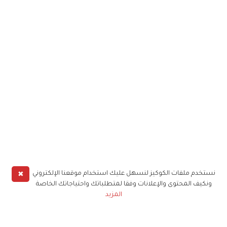
✖
نستخدم ملفات الكوكيز لنسهل عليك استخدام موقعنا الإلكتروني
ونكيف المحتوى والإعلانات وفقا لمتطلباتك واحتياجاتك الخاصة
المزيد