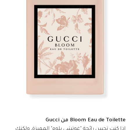
Bloom Eau de Toilette من Gucci
إذا كنتِ تحبين رائحة "غوتشي بلوم" المميزة، ولكنكِ