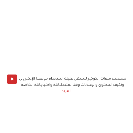
✖
نستخدم ملفات الكوكيز لنسهل عليك استخدام موقعنا الإلكتروني
ونكيف المحتوى والإعلانات وفقا لمتطلباتك واحتياجاتك الخاصة
المزيد
حملوا تطبيق
زهرة الخليج