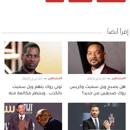
إقرأ أيضاً
#مشاهير
#مشاهير
01 مايو 2023
03 ابريل 2023
هل يصبح ويل سميث وكريس
توني روك يتهم ويل سميث
روك صديقين من جديد؟
بالكذب.. وينتظر مكالمة منه