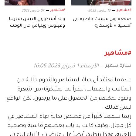
#مشاهير
#مشاهير
13 مارس 2023
07 مارس 2023
صفعة ويل سميث حاضرة في
والد أسطورتي التنس سيرينا
أمسية «الأوسكار»
وفينوس ويليامز: حان الوقت
لتغفروا لويل سميث
#مشاهير
سارة سمير
الأربعاء 1 فبراير 2023 16:06
عادة ما نعتقد أن حياة المشاهير والنجوم خالية من
المتاعب والصعاب، نظراً لما يمتلكونه من شهرة
ونفوذ تمكنهم من الحصول على ما يريدون، لكن الواقع
ليس كذلك.
ربما سمعنا كثيراً عن قصص بداية حياة المشاهير في
كل مجال، وكيف كانت بدايات بعضهم قاسية وصعبة
للغاية، وهذا ينطبق أيضاً على عارضات الأزياء اللواتي