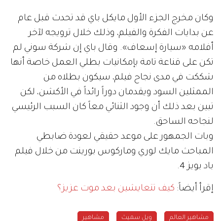
وكان مخرج الجزء الأول مايكل باي قد تحدث قبل عام
عن بدايات الفكرة والفيلم، وذلك خلال ترويجه لآخر
أفلامه «سيارة إسعاف». وقال باي إن شركة سوني لم
تكن على قناعة تامة بإمكانيات بطلي العمل خاصة أنها
شككت في مدى نجاح فيلم، سيكون بطلاه من
الممثلين السود ويقدمان دوراً رائداً في الأكشن، لكن
تبين بعد ذلك أن وجود الثنائي معاً كان السبب الرئيسي
لنجاحه الساحق.
وبات الجمهور على موعد حقيقي لعودة ضابطي
المباحث مايك لوري وماركوس بورينت من خلال فيلم
باد بويز 4.
إقرأ أيضاً:
كيف تتعايشين بعد موت عزيز؟
مشاهير العالم
ويل سميث
مشاهير