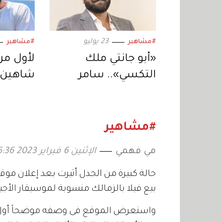
23 يوليو
#مشاهير
#مشاهير
«أبو جانتي ملك
لأول مرة
التكسي».. سامر
شاهين 
المصري يُعيد إحياء
النهار ف
المسلسل في دراما
سينمائي
رمضان 2027
يكتب ا
#مشاهير
مي فهمي
الإثنين 6 فبراير 2023 15:36
بيع فيلا بالزمالك منسوبة لموسيقار الأجيال محمد 
واستعرض الموقع فى وصفه موضحاً أول الأش