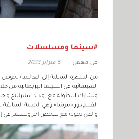
#سينما ومسلسلات
مي فهمي
6 فبراير 2023
من الشهرة المحلية إلى العالمية تخوض ا
وتشارك البطولة مع رولاند ستيرلينج و ج
الفيلم دور «بيرشا» وهي الحبيبة السابقة ل
والذي تخونه مع شخص آخر وتستمر في إثار