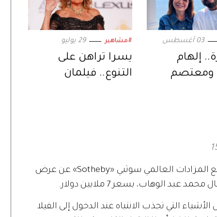
03 أغسطس
29 يوليو
#مشاهير
.. إلهام
يسرا تراهن على
ومعتصم
التنوع.. فيلمان
ي ثنائية
ومسلسل في موسم
ة عبر «حين
واحد
لحب»
حالة كبيرة من الجدل أثيرت بعد إعلان موقع المزادات العالمي سوثبي «Sotheby» عن عرض
عبد الوهاب، بسعر 7 ملايين دولار.
ياء التي تجذب الانتباه عند الدخول إلى الفيلا