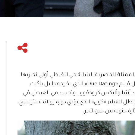
لممثلة المصرية الشابة مي الغيطي أولى تجاربها
السينمائية في السينما البريطانية من خلال فيلم «Due Dating» الذي يخرجه دانيل باكيت
يد أشا وأليكس كروكفورد. وتجسد مي الغيطي في
بطل الفيلم «كول» الذي يؤدي دوره رولاند ستريلينج،
ة جنونه من حين لآخر.