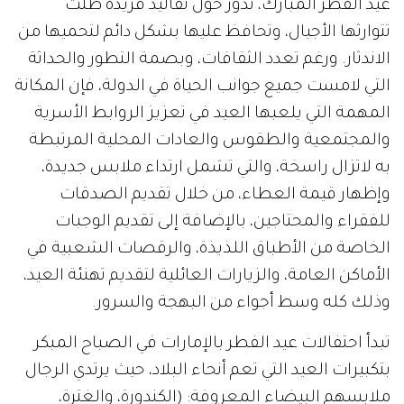
عيد الفطر المبارك، تدور حول تقاليد فريدة ظلت
تتوارثها الأجيال، وتحافظ عليها بشكل دائم لتحميها من
الاندثار. ورغم تعدد الثقافات، وبصمة التطور والحداثة
التي لامست جميع جوانب الحياة في الدولة، فإن المكانة
المهمة التي يلعبها العيد في تعزيز الروابط الأسرية
والمجتمعية والطقوس والعادات المحلية المرتبطة
به لاتزال راسخة، والتي تشمل ارتداء ملابس جديدة،
وإظهار قيمة العطاء، من خلال تقديم الصدقات
للفقراء والمحتاجين، بالإضافة إلى تقديم الوجبات
الخاصة من الأطباق اللذيذة، والرقصات الشعبية في
الأماكن العامة، والزيارات العائلية لتقديم تهنئة العيد،
وذلك كله وسط أجواء من البهجة والسرور.
تبدأ احتفالات عيد الفطر بالإمارات في الصباح المبكر
بتكبيرات العيد التي تعم أنحاء البلاد، حيث يرتدي الرجال
ملابسهم البيضاء المعروفة: (الكندورة، والغترة،