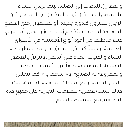
والعقال)، للذهاب إلى الصلاة، بينما ترتدي النساء
ملابسهن الجديدة: (الثوب، المخور). في الماضي، كان
الرجال يشترون كندورة جديدة، أو يصبغون إحدى القطع
الموجودة لديهم باستخدام زيت الجوز والهيل. أما اليوم،
فتتم خياطتها من أجود أنواع الأقمشة في الأسواق
العالمية. وحالياً، كما في السابق، في عيد الفطر تضع
النساء والفتيات الحناء على أيديهن، ويتزينَّ بالعطور
التقليدية، المصنوعة يدوياً من الأعشاب والطيب
والمعروفة بـ«الصناع»، و«المخمرية»، كما يتحلين
بالحلي الذهبية، ومع اتجاهات الموضة الجديدة، باتت
هناك لمسة عصرية للعلامات التجارية على جميع هذه
التصاميم مع التمسك بالقديم.