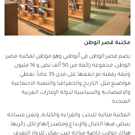
مكتبة قصر الوطن
يضم قصر الوطن في أبوظبي وهو موطن لمكتبة قصر
الوطن، مجموعة رائعة من 50 ألف نص و 16 مليون
وثيقة رقمية تم جمعها على مدى 35 عاماً، تغطي
مواضيع مثل: التاريخ والجغرافيا والتنمية الاجتماعية
والاقتصادية والسياسية لدولة الإمارات العربية
المتحدة.
المكتبة مثالية للبحث والقراءة والكتابة، وتعزز مساحة
ينبض فيها الخيال والإبداع ومصدر إلهام لكل زائريها،
هناك جولات خاصة متاحة حيث يمكن للزوار التعرف