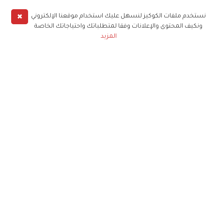
✖
نستخدم ملفات الكوكيز لنسهل عليك استخدام موقعنا الإلكتروني
ونكيف المحتوى والإعلانات وفقا لمتطلباتك واحتياجاتك الخاصة
المزيد
حملوا تطبيق
زهرة الخليج
الاشتراك للحصول على ملخص أسبوعي على بريدك
الإلكتروني