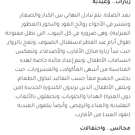
زيارات.. وعيدية
بعد الصلاة، يتم تبادل التهاني بين الكبار والصغار،
وتنتشر في الأجواء روائح العود والبخور (العطور
المنزلية)، وهي ضرورة في كل البيوت، التي تظل مفتوحة
طوال أيام عيد الفطر لاستقبال الضيوف، وتعج بالزوار،
حيث تبدأ زيارة منازل الأقارب والأصدقاء، وتنعكس
ابتسامات الأطفال، ويتم إعداد مائدة خاصة لهذه
المناسبة من أشهى المأكولات والمشروبات، حيث
يجلس الجميع معاً حسب التقاليد لتناول الطعام،
ويتلقى الأطفال، الذين يرتدون الكندورة الجديدة (من
دون الغترة) الهدايا والحلويات، ويحتفلون بالألعاب
التقليدية والغناء والرقص، وأيضاً يتلقون العيدية
(نقود العيد) من الأقارب.
مجالس.. واحتفالات