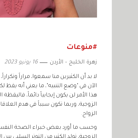
#منوعات
زهرة الخليج - الأردن
16 يونيو 2023
لا بد أن الكثيرين منا سمعوا، مراراً وتكر
الآن في "وضع التنبيه"، ما يعني أنه يقظ 
هذا الأمر لن يكون إيجابياً دائماً، فاليقظ
الزوجية، وربما تكون سبباً في هدم العلا
الزواج.
وحسب ما أورد بعض خبراء الصحة النفسية،
الزوجية، تولد الكثير من التوتر السلبي بين 