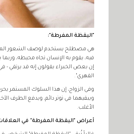
"اليقظة المفرطة":
هي مصطلح يستخدم لوصف الشعور المتزايد
فيه، يقوم به الإنسان تجاه محيطه، وربما يك
إن بعض الخبراء يقولون إنه قد يرتقي - 
القهري".
وفي الزواج، إن هذا السلوك المستمر يحرم 
ويبقيهما في توتر دائم، ويدفع الطرف الآخر إ
الأغلب.
أعراض "اليقظة المفرطة" في العلاقات 