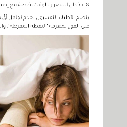
8. فقدان الشعور بالوقت، خاصة مع إحساسك الدائم بأنك شخص مشغول.
ينصح الأطباء النفسيون بعدم تجاهل أيٍّ
على الفور، لمعرفة "اليقظة المفرطة"، وات