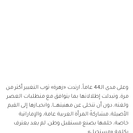
وعلى مدى الـ44 عاماً، ارتدت «زهرة» ثوب التغيير أكثر من
مرة، وتبدلت إطلالاتها بما يتوافق مع متطلبات العصر
ولغته، دون أن تتخلى عن مهنيتهــــا، وانحيــازها إلى القيم
الأصيلة، مشاركةً المرأة العربية عامة، والإماراتية
خاصة، حلمها بصنع مستقبل وطن، لم يعد يعترف
بكلمة «مستحيل».