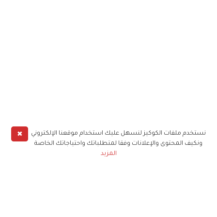
✖
نستخدم ملفات الكوكيز لنسهل عليك استخدام موقعنا الإلكتروني
ونكيف المحتوى والإعلانات وفقا لمتطلباتك واحتياجاتك الخاصة
المزيد
حملوا تطبيق