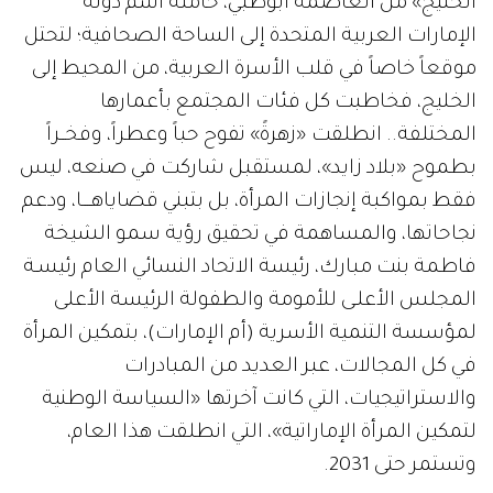
الخليج» من العاصمة أبوظبي، حاملة اسم دولة
الإمارات العربية المتحدة إلى الساحة الصحافية؛ لتحتل
موقعاً خاصاً في قلب الأسرة العربية، من المحيط إلى
الخليج، فخاطبت كل فئات المجتمع بأعمارها
المختلفة.. انطلقت «زهرةً» تفوح حباً وعطراً، وفخــراً
بطموح «بلاد زايد»، لمستقبل شاركت في صنعه، ليس
فقط بمواكبة إنجازات المرأة، بل بتبني قضاياهــــا، ودعم
نجاحاتها، والمساهمة في تحقيق رؤية سمو الشيخة
فاطمة بنت مبارك، رئيسة الاتحاد النسائي العام رئيسـة
المجلس الأعلـى للأمومة والطفولة الرئيسة الأعلى
لمؤسسة التنمية الأسرية (أم الإمارات)، بتمكين المرأة
في كل المجالات، عبر العديد من المبادرات
والاستراتيجيات، التي كانت آخرتها «السياسة الوطنية
لتمكين المرأة الإماراتية»، التي انطلقت هذا العام،
وتستمر حتى 2031.