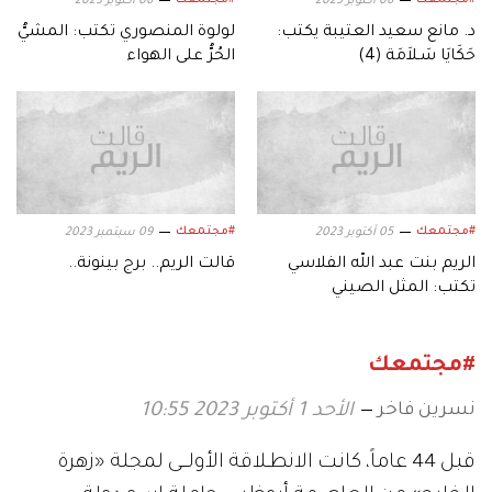
06 أكتوبر 2023
06 أكتوبر 2023
د. مانع سعيد العتيبة يكتب:
لولوة المنصوري تكتب: المشيُّ
حَكَايَا سَـلاَمَة (4)
الحُرُّ على الهواء
#مجتمعك
#مجتمعك
05 أكتوبر 2023
09 سبتمبر 2023
الريم بنت عبد الله الفلاسي
قالت الريم.. برج بينونة..
تكتب: المثل الصيني
#مجتمعك
نسرين فاخر
الأحد 1 أكتوبر 2023 10:55
قبل 44 عاماً، كانـت الانطـلاقة الأولـــى لمجلة «زهرة