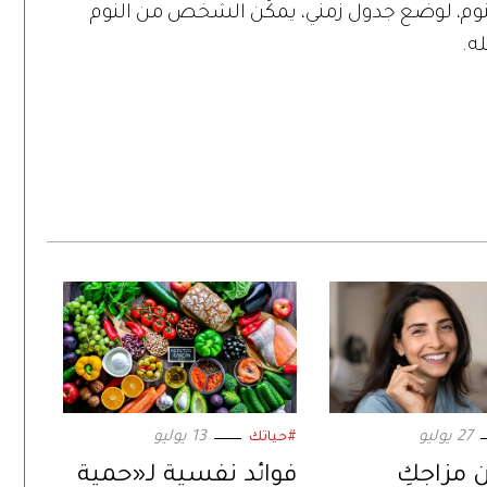
وم، لوضع جدول زمني، يمكّن الشخص من النوم
ه.
27 يوليو
13 يوليو
#حياتك
 مزاجكِ
فوائد نفسية لـ«حمية