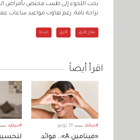
يجب اللجوء إلى طبيب مختص بأمراض الن
براحة تامة، رغم تفاوت مواعيد ساعات عمل
علاج الأرق
الأرق
صحة
اقرأ أيضاً
15 يوليو
#حياتك
#حياتك
«فيتامين A».. فوائد
لتحسين