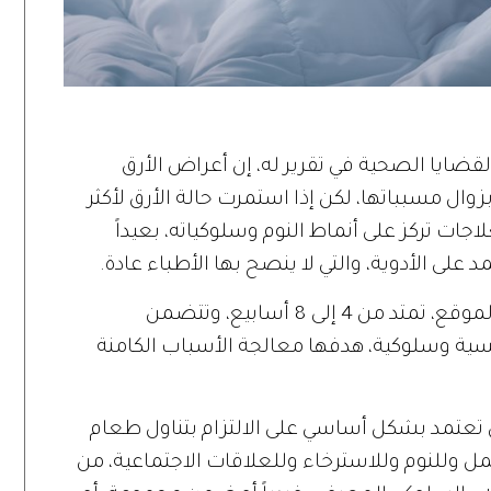
Scien»، المختص بالقضايا الصحية في تقرير له، إن أعراض الأرق
وال مسبباتها، لكن إذا استمرت حالة الأرق لأكثر
 تركز على أنماط النوم وسلوكياته، بعيداً
 على الأدوية، والتي لا ينصح بها الأطباء عادة.
ومرحلة العلاج السلوكي، التي يشير إليها الموقع، تمتد من 4 إلى 8 أسابيع، وتتضمن
سية وسلوكية، هدفها معالجة الأسباب الكامنة
ي تعتمد بشكل أساسي على الالتزام بتناول طعام
مل وللنوم وللاسترخاء وللعلاقات الاجتماعية، من