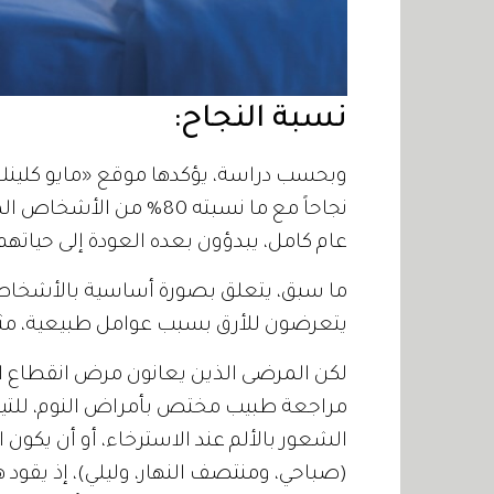
نسبة النجاح:
وبحسب دراسة، يؤكدها موقع «مايو كلينك»
نجاحاً مع ما نسبته 80%
عام كامل، يبدؤون بعده العودة إلى حيات
ما سبق، يتعلق بصورة أساسية بالأشخاص ا
يتعرضون للأرق بسبب عوامل طبيعية، مثل: ال
لكن المرضى الذين يعانون مرض انقطاع ال
مراجعة طبيب مختص بأمراض النوم، للتيق
الشعور بالألم عند الاسترخاء، أو أن يكو
(صباحي، ومنتصف النهار، وليلي)، إذ يقود ه