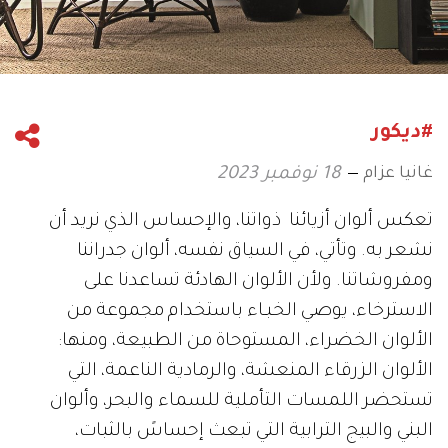
#ديكور
غانيا عزام
18 نوفمبر 2023
تعكس ألوان أزيائنا ذواتنا، والإحساس الذي نريد أن
نشعر به. وتأتي، في السياق نفسه، ألوان جدراننا
ومفروشاتنا. ولأن الألوان الهادئة تساعدنا على
الاسترخاء، يوصي الخبـاء باستخدام مجموعة من
الألوان الخضراء، المستوحاة من الطبيعة، ومنها:
الألوان الزرقاء المنعشة، والرمادية الناعمة، التي
تستحضر اللمسات التأملية للسماء والبحر، وألوان
البني والبيج الترابية التي تبعث إحساسً بالثبات،