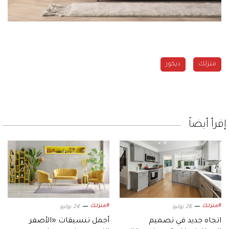
منزلك
ديكور
إقرأ أيضاً
#منزلك
#منزلك
26 يوليو
24 يوليو
اتجاه جديد في تصميم
أجمل تنسيقات «الأصفر