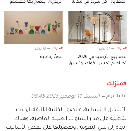
المطابخ.. كل شيء في مكانه
الزبدي».. ينصح بها مصممو
بعيداً عن الأسطح المكشوفة
الديكور
#منزلك
#منزلك
01 يوليو
15 يونيو
مصابيح الأرضية في 2026..
تحفٌ زجاجية
تصاميم تكسر القواعد وتسرق
الانتباه
#منزلك
غانيا عزام
السبت 11 نوفمبر 2023 08:45
الأشكال الانسيابية، والصور الظلية الأنيقة، ازدادت
شعبيةً على مدار السنوات القليلة الماضية، وهناك
اتجاه إلى تبني النعومة، وتفضيلها على بعض الأساليب