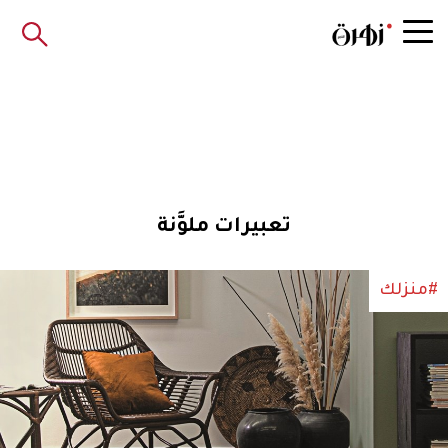
تعبيرات ملوَّنة
#منزلك