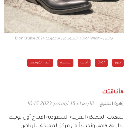
بوتس «Dior West» الأسود من مجموعة Dior Cruise 2024
ديور
Dior
أناقة
موضة
أخبار الموضة
#أناقتك
زهرة الخليج
الأربعاء 15 نوفمبر 2023 10:15
شهدت المملكة العربية السعودية افتتاح أول بوتيك
لدار «Alaïa»، وتحديداً في مركز المملكة بالرياض.