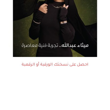
احصل على نسختك الورقية أو الرقمية