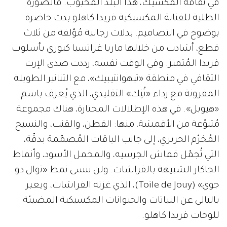
في ثقافة المكسيك، هذا البلد المحبوب. فالصورة
الظلية للفنانة المكسيكية فريدا كاهلو بدت حاضرة
بوضوح في التصاميم. بدلات رجالية مُؤلفة من ثلاث
قطع، أشادت من خلالها ماريا غراتسيا كيوري بأسلوب
فريدا المُتميز. وفي الوقت نفسه، رددت صدى الإرث
الثقافي في منطقة «تيهوانتيبيك»، مع التنانير الطويلة
المقرونة مع رداء «تُنِك» التقليدي، الذي يُعرف باسم
«هيوبل». في هذه الإطلالات المختارة، هناك مجموعة
مُتنوّعة من الأقمشة، منها: القطن، والقنب، والنسيج
المُخرّم الحريري، إلى جانب الياقات المُصمّمة بدقّة،
التي تُجمّل قماش الجرسيه، والمخمل الأسود، وأنماط
الجاكار الشبيهة بالفراشات. ولن ننسى نمط «توال دو
جوي» (Toile de Jouy)، الذي غزته الفراشات، ويعبر
بالتالي عن النباتات والحيوانات المكسيكية المضيئة
للوحات فريدا كاهلو.