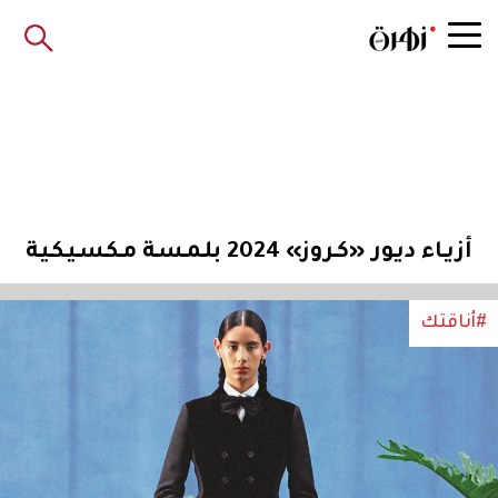
أزيـاء ديـور «كـروز» 2024 بلـمـسـة مـكـسـيـكـيـة
#أناقتك