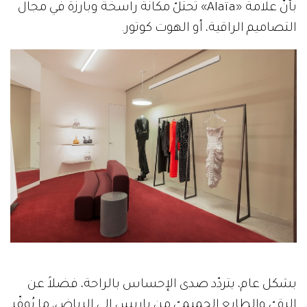
بأنّ علامة «Alaïa» تحتلّ مكانة راسخة وبارزة في مجال
التصاميم الراقية، أو الهوت كوتور.
بشكل عام، يتردّد صدى الإحساس بالراحة، فضلاً عن
الرقيّ والطابع الحميميّ من باريس إلى الرياض، ما يُوفّر