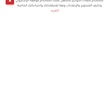
✖
نستخدم ملفات الكوكيز لنسهل عليك استخدام موقعنا الإلكتروني
ونكيف المحتوى والإعلانات وفقا لمتطلباتك واحتياجاتك الخاصة
المزيد
حملوا تطبيق
زهرة الخليج
الاشتراك للحصول على ملخص أسبوعي على بريدك
الإلكتروني