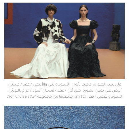
على يسار الصورة: جاكيت بألوان: الأسود والبني والأبيض / عقد / فستان
أبيض على يمين الصورة: حلق أذن / عقد / فستان أسود / حزام باللونَيْن:
الأسود والفضي / قفاز «mitt» جميعها من مجموعة Dior Cruise 2024