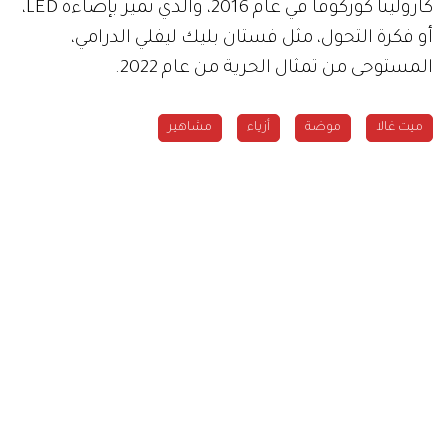
كارولينا كوركوفا في عام 2016، والذي تميز بإضاءة LED،
أو فكرة التحول، مثل فستان بليك ليفلي الدرامي،
المستوحى من تمثال الحرية من عام 2022.
ميت غالا
موضة
أزياء
مشاهير