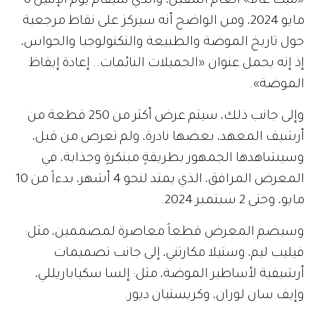
«ميت غالا» العام المقبل، والذي سيقام يوم الإثنين 6
مايو 2024، ومن الواضح أنه سيركز على نقاط مرجعية
حول تاريخ الموضة والطبيعة والتكنولوجيا والحواس،
إذ إنه يحمل عنوان «الجميلات النائمات.. إعادة إيقاظ
الموضة».
وإلى جانب ذلك، سيتم عرض أكثر من 250 قطعة من
أرشيف المعهد، بعضها نادرة، ولم تعرض من قبل،
وسيشاهدها الجمهور بطريقةٍ مبتكرةٍ وجذابة، في
المعرض المرافق، الذي يمتد لنحو 4 أشهر، بدءاً من 10
مايو، وحتى 2 سبتمبر 2024.
وسيضم المعرض قطعاً معاصرة لمصممين، مثل:
فيليب ليم، وستيلا مكارتني، إلى جانب تصميمات
أرشيفية لأساطير الموضة، مثل: إلسا سكياباريللي،
وإيف سان لوران، وكريستيان ديور.