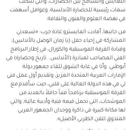
التعايش والتسامح بين الحضارات، والتي شكلت
سمات رئيسية للحضارة الأندلسية، وعوامل أسهمت
في نهضة العلوم والفنون والثقافة.
من جانبها، أفادت المايسترو غادة حرب: «تسعدني
المشاركة في إحياء حفل (يا زمان الوصل بالأندلسِ)،
وقيادة الفرقة الموسيقية والكورال، في إطار البرنامج
الفني المصاحب لمبادرة (الأندلس.. تاريخ وحضارة) في
أبوظبي. وأنا في غاية الشوق للقاء جمهور دولة
الإمارات العربية المتحدة العزيز، وتقديم أول عمل فني
لي في هذه الدولة الغالية على قلبي، حيث سأقدم مع
الفرقة الموسيقية برنامجاً فنياً حافلاً بالعديد من
الموشحات، التي تحمل قيمة فنية وأدبية عالية، والتي
لها مكانة كبيرة في ذاكرة ووجدان الجمهور العربي
المتذوق للفن الطربي الأصيل».