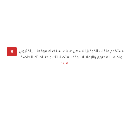
✖
نستخدم ملفات الكوكيز لنسهل عليك استخدام موقعنا الإلكتروني
ونكيف المحتوى والإعلانات وفقا لمتطلباتك واحتياجاتك الخاصة
المزيد
حملوا تطبيق
زهرة الخليج