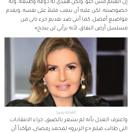
إن الفيلم مش حلو، ولكن هنيدي له ذوقه وطبعه، وله
خصوصيته، لكن عليه أن يتعب قليلاً على نفسه، ويقدم
مواضيع أفضل، كما أنني ضد تقديم جزء تاني من
مسلسل أرض النفاق، لأنه برأيي لن ينجح».
الفنانة يسرا
واعترف العدل بأنه لم يشعر بالضيق، جراء الانتقادات
التي طالت فيلم «ع الزيرو» لمحمد رمضان، مؤكداً أن