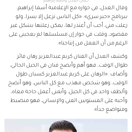
جمال العدل وأسما إبراهيم
وقال العدل، في حواره مع الإعلامية أسما إبراهيم،
ببرنامج «حبر سري»: «كل الناس تزعل إلا يسرا، ولو
زعلت مني، أحب أن أعتذر لها، يمكن زعلتها بشكل غير
مقصود، وقلت في حوار إن مسلسلها لم يعجبني على
الرغم من أن العمل من إنتاجنا».
وكشف العدل أن الفنان كريم عبدالعزيز رهان فائز
طوال الوقت، فهو أهم وأنضج فنان في الجيل الحالي،
وأضاف: «الرهان على كريم عبدالعزيز كسبان طول
الوقت، وهو شخص مهذب مع كل الناس، وهو أنضج
وألطف واحد في كل الجيل، وأتمنى أعمل حاجة معاه،
وأحبه على المستويين الفني والإنساني، فهو منضبط
ومتواضع جداً».