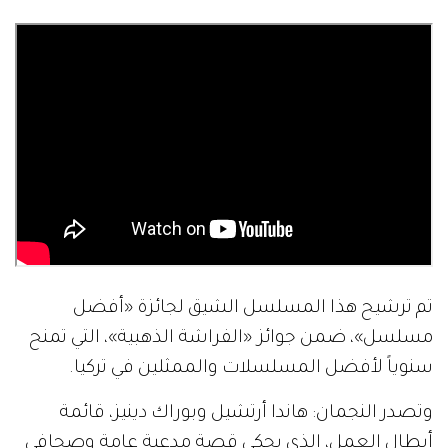
تم ترشيح هذا المسلسل الشيق لجائزة «أفضل
مسلسل»، ضمن جوائز «الفراشة الذهبية»، التي تمنح
سنوياً لأفضل المسلسلات والممثلين في تركيا.
وتصدر النجمان: هاندا أرتشيل وبوراك دينيز، قائمة
أبطال العمل، الذي يحكي قصة مدعية عامة وصحافي