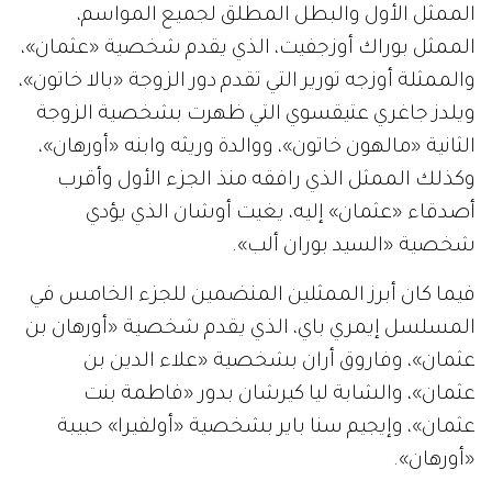
الممثل الأول والبطل المطلق لجميع المواسم،
الممثل بوراك أوزجفيت، الذي يقدم شخصية «عثمان»،
والممثلة أوزجه تورير التي تقدم دور الزوجة «بالا خاتون»،
ويلدز جاغري عتيقسوي التي ظهرت بشخصية الزوجة
الثانية «مالهون خاتون»، ووالدة وريثه وابنه «أورهان»،
وكذلك الممثل الذي رافقه منذ الجزء الأول وأقرب
أصدقاء «عثمان» إليه، يغيت أوشان الذي يؤدي
شخصية «السيد بوران ألب».
فيما كان أبرز الممثلين المنضمين للجزء الخامس في
المسلسل إيمري باي، الذي يقدم شخصية «أورهان بن
عثمان»، وفاروق أران بشخصية «علاء الدين بن
عثمان»، والشابة ليا كيرشان بدور «فاطمة بنت
عثمان»، وإيجيم سنا باير بشخصية «أولفيرا» حبيبة
«أورهان».