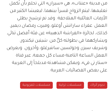
من مدينة «عنتاب»، هي «سيران» التي تحلم بأن تُكمل
تعليمها، ليتم الزواج قسراً بينهما، ليعيشا الكثير من
الأزمات العائلية المتلاحقة. وقد تم ترشيح بطلي
العمل: عفراء ساراتش أوغلو، وميرت رمضان ديمير،
كذلك، لجائزة «الفراشة الذهبية» عن فئة أفضل ثنائي.
ويشاركهما في بطولته كلٌّ من: شيتين تيكندور،
وشريف سيزر، وجولسين سانتيرغلو، وآخرون. ويعرض
العمل الساعة الثامنة مساء كل جمعة، عبر قناة
«ستار تي في»، ويمكن مشاهدته مدبلجاً إلى العربية
على بعض الفضائيات العربية.
نجوم أتراك
مسلسلات تركية
مسلسلات تلفزيونية