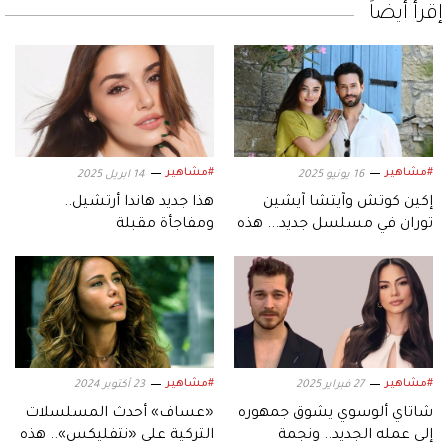
إقرأ أيضاً
#مشاهير
#مشاهير
16 يونيو 2025
14 ابريل 2025
إكين كوتش وآيتشا آيشين
هذا جديد هاندا أرتشيل..
توران في مسلسل جديد... هذه
ومفاجأة مقبلة
تفاصيله
#مشاهير
#مشاهير
27 فبراير 2025
23 أكتوبر 2024
شاتاي ألوسوي يشوق جمهوره
«عساف» أحدث المسلسلات
إلى عمله الجديد.. ونجمة
التركية على «نتفليكس».. هذه