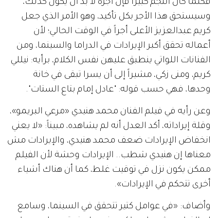
فكلما كان النجم كبيراً فإن أجره لا بد أن يكون كذلك،
وسيستحق هذا الأجر بكل تأكيد، وهو الأمر الذي جعل
كريم عبدالعزيز الأعلى أجراً في الوقت الحالي؛ لأن
أعماله تحقق أكبر الإيرادات في الدراما والسينما، ومن
الفنانات اللواتي ينطبق عليهن نفس الكلام، برأيه: نيللي
كريم، ومنى زكي، مشيراً إلى أن يسرا تبقى في خانة
وحدها، فهي حسب قوله: "عادل إمام بتاع الستات".
وعن رأيه في فيلم الفنان محمد هنيدي «مرعي البريمو»،
وقلة إيراداته، أكد العدل أنه لم يشاهده، مبيناً: «لا يعني
انخفاض الإيرادات ضعف محمد هنيدي، والإيرادات مش
معناها إن هنيدي شطب.. الإيرادات وحشة لأن الفيلم
ممكن يكون نزل في توقيت غلط، كما أن هناك أشياء
أخرى تتحكم في الإيرادات».
وأضاف: «في عوامل كتير تتحقق في السينما، وسامع