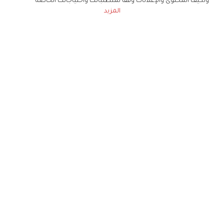
ونكيف المحتوى والإعلانات وفقا لمتطلباتك واحتياجاتك الخاصة
المزيد
حملوا تطبيق
زهرة الخليج
الاشتراك للحصول على ملخص أسبوعي على بريدك
الإلكتروني
لن تتم مشاركة بياناتكم الشخصية مع أي طرف ثالث