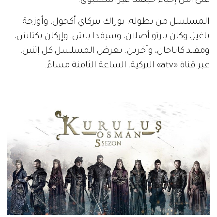
على أمل إحياء حبهما غير المسبوق.
المسلسل من بطولة: بوراك بيركاي أكجول، وأوزجة
ياغيز، وكان بارتو أصلان، وسيفدا باش، وإركان بكتاش،
ومفيد كاياجان، وآخرين. يعرض المسلسل كل إثنين،
عبر قناة «atv» التركية، الساعة الثامنة مساءً.