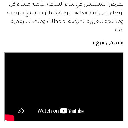
يعرض المسلسل في تمام الساعة الثامنة مساء كل
أربعاء، على قناة «atv» التركية، كما توجد نسخ مترجمة
ومدبلجة للعربية، تعرضها محطات ومنصات رقمية
عدة.
«
اسمي فرح
»
: