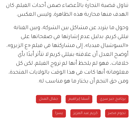
تناول قضية التجارة بالأعضاء ضمن أحداث الفيلم، كان
الهدف منها محاربة هذه الظاهرة، وليس العكس.
وحول ما يتردد عن مشاكل بين الشركة، وبين الفنانة
نيللي كريم، بدليل عدم إشارتها في صفحاتها على
«السوشيال ميديا»، إلى مشاركتها في فيلم «ع الزيرو»،
أوضح العدل أن علاقته بنيللي كريم لا تتأثر أبدًا بأي
خلافات، فهو لم يلحظ أنها لم تروج الفيلم، لكن كل
معلوماته أنها كانت في هذا الوقت بالولايات المتحدة،
ومن حق النجم أن يختار ما هو مناسب له.
برنامج حبر سري
أسما إبراهيم
جمال العدل
نجوم مصر
كريم عبد العزيز
يسرا