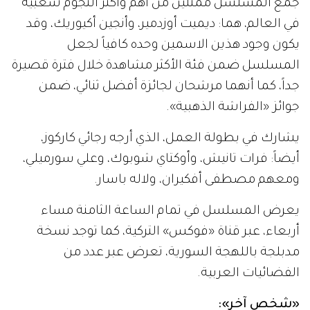
جمع المسلسل ممثلين من أهم وأكثر النجوم شعبية
في العالم، هما: ديميت أوزدمير، وأنجين أكيوريك، وقد
يكون وجود هذين الاسمين وحده كافياً لجعل
المسلسل ضمن فئة الأكثر مشاهدة خلال فترة قصيرة
جداً، كما أنهما مرشحان لجائزة أفضل ثنائي، ضمن
جوائز «الفراشة الذهبية».
يشارك في بطولة العمل، الذي أرجه رجائي كاركوز،
أيضاً: فرات تانيش، وأوكتاي شوبوك، وعلي سورميلي،
ومعهم مصطفى أفكيران، ولاله باسار.
يعرض المسلسل في تمام الساعة الثامنة مساء
أربعاء، عبر قناة «فوكس» التركية، كما توجد نسخة
مدبلجة باللهجة السورية، تعرض عبر عدد من
الفضائيات العربية.
«
شخص آخر
»
: