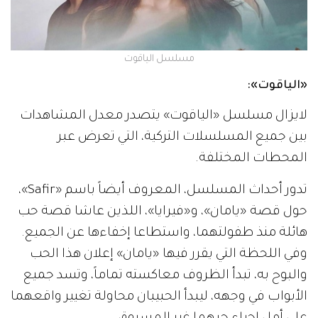
مسلسل الياقوت
«الياقوت»:
لايزال مسلسل «الياقوت» يتصدر معدل المشاهدات
بين جميع المسلسلات التركية، التي تعرض عبر
المحطات المختلفة.
تدور أحداث المسلسل، المعروف أيضاً باسم «Safir»،
حول قصة «يامان»، و«فيرايا»، اللذين عاشا قصة حب
هائلة منذ طفولتهما، واستطاعا إخفاءها عن الجميع.
وفي اللحظة التي يقرر فيها «يامان» إعلان هذا الحب
والبوح به، تبدأ الظروف معاكسته تماماً، وتسد جميع
الأبواب في وجهه، ليبدأ الحبيبان محاولة تغيير واقعهما