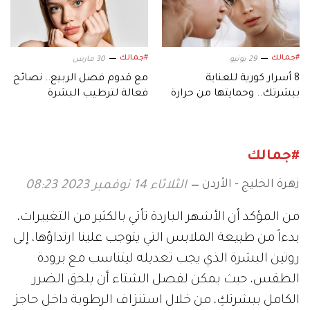
#جمالك
#جمالك
29 يونيو
30 مارس
8 أسرار كورية للعناية
مع قدوم فصل الربيع.. نصائح
ببشرتك.. وحمايتها من حرارة
فعالة لترطيب البشرة
الصيف
#جمالك
زهرة الخليج - الأردن
الثلاثاء 14 نوفمبر 2023 08:23
من المؤكد أن الأشهر الباردة تأتي بالكثير من التغييرات،
بدءاً من طبيعة الملابس التي يتوجب علينا ارتداؤها، إلى
روتين البشرة الذي يجب تعديله ليتناسب مع برودة
الطقس، حيث يمكن لفصل الشتاء أن يلحق الضرر
الكامل ببشرتكِ، من خلال استنزاف الرطوبة داخل حاجز