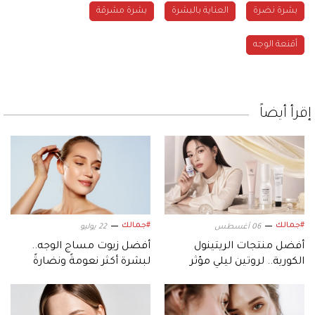
بشرة نضرة
العناية بالبشرة
بشرة مشرقة
أقنعة الوجه
إقرأ أيضاً
#جمالك
#جمالك
06 أغسطس
22 يوليو
أفضل منتجات الريتينول
أفضل زيوت مساج الوجه..
الكورية.. لروتين ليلي مؤثر
لبشرة أكثر نعومةً ونضارةً