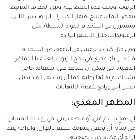
الزيوت، ويجب عدم الخلط بينه، وبين الجفاف المرتبط
بنقص الماء، وينتج افتقار الجلد إلى الزيوت بين اللاتي
يستمررن في استخدام المواد النشطة، مثل
الرتينويدات، خلال الأشهر الباردة.
وفي حال كنتِ لا ترغبين في التوقف عن استخدام
فيتامين (أ)، فكري في دمج الزيوت الغنية بالأحماض
الدهنية، التي يمكن أن تساعد على استعادة حاجز
بشرتك، وإبقائها رطبة، كما أن زيت ثمر الورد بديل
جميل آخر، ورائع لتهدئة الالتهابات.
المطهر المغذي
:
إن دمج بلسم غني، أو منظف زيتي، في روتينكِ المسائي،
من شأنه أن يجعل بشرتكِ تشعر بالتوازن والراحة بعد
إزالة أي مكياجٍ كنتِ تضعينه.