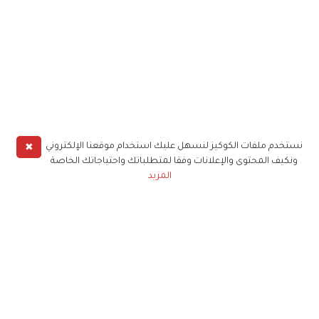
✖
نستخدم ملفات الكوكيز لنسهل عليك استخدام موقعنا الإلكتروني
ونكيف المحتوى والإعلانات وفقا لمتطلباتك واحتياجاتك الخاصة
المزيد
حملوا تطبيق
زهرة الخليج