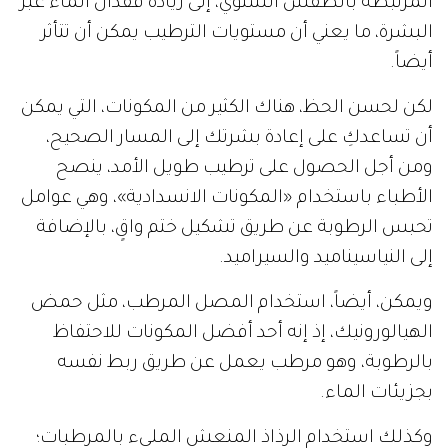
المرتبطة بالطقس الشتوي، إلى زيادة فقدان الماء عبر
البشرة، ما يعني أن مستويات الترطيب يمكن أن تتأثر
أيضاً.
لكن لحسن الحظ، هناك الكثير من المكونات، التي يمكن
أن تساعدكِ على إعادة بشرتك إلى المسار الصحيح،
ومن أجل الحصول على ترطيب طويل الأمد، ينصح
الأطباء باستخدام «المكونات الانسدادية»، وهي عوامل
تحبس الرطوبة عن طريق تشكيل ختم واقٍ، بالإضافة
إلى النياسيناميد والسيراميد.
ويمكن، أيضاً، استخدام المصل المرطب، مثل حمض
الهيالورونيك، إذ إنه أحد أفضل المكونات للاحتفاظ
بالرطوبة، وهو مرطب يعمل عن طريق ربط نفسه
بجزيئات الماء.
وكذلك استخدام الرذاذ المنعش المليء بالمرطبات؛