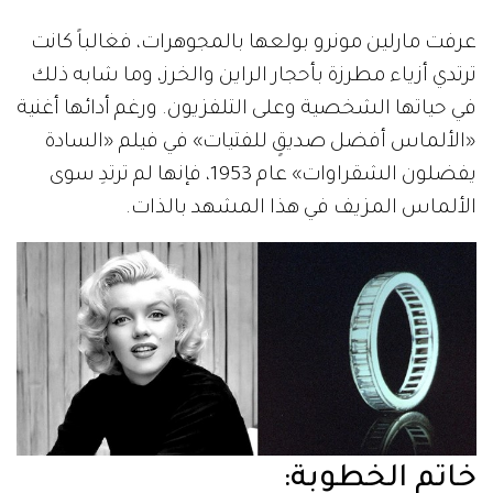
عرفت مارلين مونرو بولعها بالمجوهرات، فغالباً كانت
ترتدي أزياء مطرزة بأحجار الراين والخرز، وما شابه ذلك
في حياتها الشخصية وعلى التلفزيون. ورغم أدائها أغنية
«الألماس أفضل صديقٍ للفتيات» في فيلم «السادة
يفضلون الشقراوات» عام 1953، فإنها لم ترتدِ سوى
الألماس المزيف في هذا المشهد بالذات.
خاتم الخطوبة: