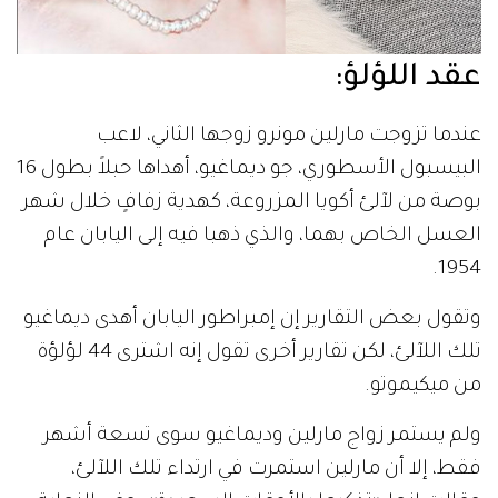
عقد اللؤلؤ:
عندما تزوجت مارلين مونرو زوجها الثاني، لاعب
البيسبول الأسطوري، جو ديماغيو، أهداها حبلاً بطول 16
بوصة من لآلئ أكويا المزروعة، كهدية زفافٍ خلال شهر
العسل الخاص بهما، والذي ذهبا فيه إلى اليابان عام
1954.
وتقول بعض التقارير إن إمبراطور اليابان أهدى ديماغيو
تلك اللآلئ، لكن تقارير أخرى تقول إنه اشترى 44 لؤلؤة
من ميكيموتو.
ولم يستمر زواج مارلين وديماغيو سوى تسعة أشهر
فقط، إلا أن مارلين استمرت في ارتداء تلك اللآلئ،