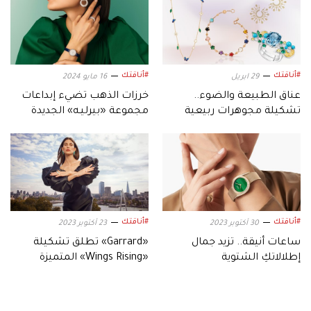
#أناقتك
#أناقتك
29 ابريل
16 مايو 2024
عناق الطبيعة والضوء..
خرزات الذهب تضيء إبداعات
تشكيلة مجوهرات ربيعية
مجموعة «بيرليـه» الجديدة
تحاكي نبض أنوثتكِ
#أناقتك
#أناقتك
30 أكتوبر 2023
23 أكتوبر 2023
ساعات أنيقة.. تزيد جمال
«Garrard» تطلق تشكيلة
إطلالاتكِ الشتوية
«Wings Rising» المتميزة