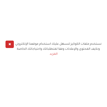
✖
نستخدم ملفات الكوكيز لنسهل عليك استخدام موقعنا الإلكتروني
ونكيف المحتوى والإعلانات وفقا لمتطلباتك واحتياجاتك الخاصة
المزيد
حملوا تطبيق
زهرة الخليج