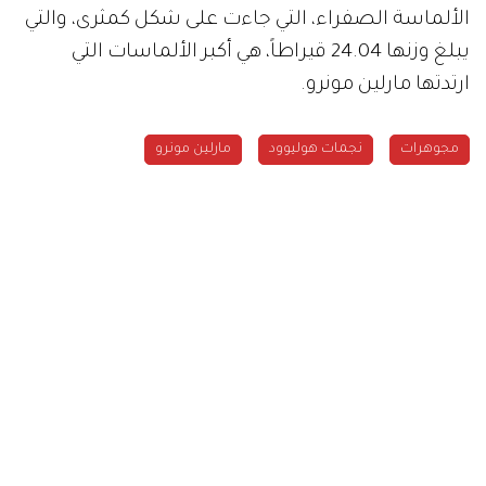
الألماسة الصفراء، التي جاءت على شكل كمثرى، والتي
يبلغ وزنها 24.04 قيراطاً، هي أكبر الألماسات التي
ارتدتها مارلين مونرو.
مجوهرات
نجمات هوليوود
مارلين مونرو