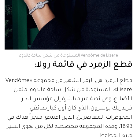
Vendôme de Liseré المستوحاة من شكل ساحة فاندوم
قطع الزمرد في قائمة رولا:
قطع الزمرد، هي الرمز الشهير في مجموعة «Vendôme
Liseré»، المستوحاة من شكل ساحة فاندوم، مثمن
الأضلاع، وهي تحية غير مباشرة إلى مؤسس الدار
فريدريك بوشرون، الذي كان أول كبار صائغي
المجوهرات المعاصرين، الذين افتتحوا متجراً هناك في
1893، وهذه المجموعة مخصصة لكل من تهوى السير
خارج الخطوط.