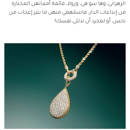
الزهراني، وها سو هي، ورولا، قائمة أمنياتهن المختارة
من إبداعات الدار، فاستلهمي منهن ما يثير إعجاب من
تحبين، أو لمجرد أن تدللي نفسك!