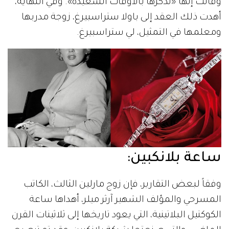
وقالت إنها «تذكرها بالأوقات السعيدة». وفي النهاية،
أهدت ذلك العقد إلى باولا ستراسبيرغ، زوجة مدربها
ومعلمها في التمثيل، لي ستراسبيرغ.
ساعة بلانكبين:
وفقاً لبعض التقارير، فإن زوج مارلين الثالث، الكاتب
المسرحي والمؤلف الشهير آرثر ميلر، أهداها ساعة
الكوكتيل البلاتينية، التي يعود تاريخها إلى ثلاثينات القرن