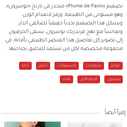
تصميم «Plume de Paon» متجذر في تاريخ «بوشرون»،
وهو مستوحى من الطبيعة، ورمز لانعدام الوزن.
ويشكل هذا التصميم تحدياً حقيقياً لصائغي الدار.
وتماشياً مع نهج فريدريك بوشرون، يسعى الحرفيون
إلى تصوير كل تفاصيل هذا العنصر الطبيعي بأمانة، في
مجموعة مخصصة لكل من تستعد للتحليق بجناحيها.
خواتم
مجوهرات
إكسسوارات
أساور
أناقة
بوشرون
أقراط الأذن
قلائد
إقرأ أيضاً