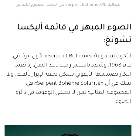
ميدالية Serpent Bohème XXL من الذهب الأصفر والألماس
الضوء المبهر في قائمة أليكسا
تشونغ:
ابتكرت مجموعة «Serpent Bohème»، لأول مرة، في
عام 1968، وتتجدد باستمرار منذ ذلك الحين، إذ تعيد
ابتكار تصميمها الأيقوني بشكل دمعة لإبراز تألقك. ولا
شك في أن «Serpent Bohème Solarité» هي
المجموعة المثالية لمن لا تخشى الوقوف في دائرة
الضوء.