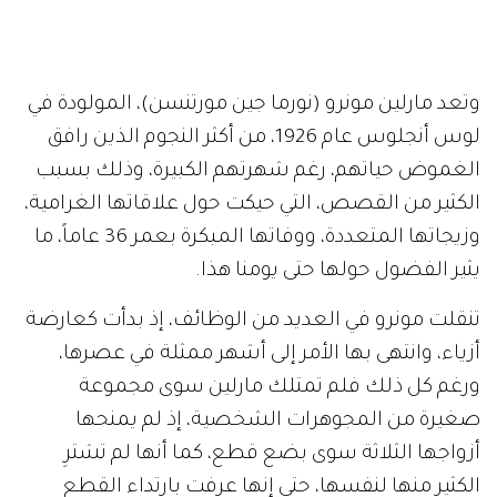
وتعد مارلين مونرو (نورما جين مورتنسن)، المولودة في
لوس أنجلوس عام 1926، من أكثر النجوم الذين رافق
الغموض حياتهم، رغم شهرتهم الكبيرة، وذلك بسبب
الكثير من القصص، التي حيكت حول علاقاتها الغرامية،
وزيجاتها المتعددة، ووفاتها المبكرة بعمر 36 عاماً، ما
يثير الفضول حولها حتى يومنا هذا.
تنقلت مونرو في العديد من الوظائف، إذ بدأت كعارضة
أزياء، وانتهى بها الأمر إلى أشهر ممثلة في عصرها،
ورغم كل ذلك فلم تمتلك مارلين سوى مجموعة
صغيرة من المجوهرات الشخصية، إذ لم يمنحها
أزواجها الثلاثة سوى بضع قطع، كما أنها لم تشترِ
الكثير منها لنفسها، حتى إنها عرفت بارتداء القطع