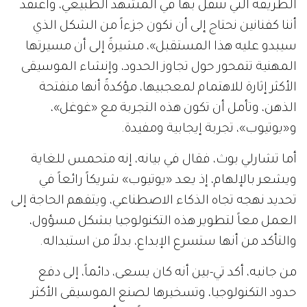
الطريقة التي نتنقل بها في المشهد الطبيعي، وأعتقد
أننا كفنانين نحتاج إلى أن نكون جزءاً من الشكل الذي
سيبدو عليه هذا المستقبل»، مشيرةً إلى أن مسيرتها
المهنية تتمحور حول تجاوز الحدود، وإنشاء الموسيقى
الأكثر إثارة للاهتمام لمعجبيها، مؤكدةً أنها منفتحة
الذهن، وتأمل أن تكون هذه التجربة مع «غوغل»،
و«يوتيوب»، تجربة إيجابية ومفيدة.
أما تشارلي بوث، فقال في بيانه، إنه متحمس للغاية
ويشعر بالإلهام، إذ يعد «يوتيوب» شريكاً رائعاً في
تحديد نهجه تجاه الذكاء الاصطناعي، ويتفهم الحاجة إلى
العمل معاً لتطوير هذه التكنولوجيا بشكل مسؤول،
والتأكد من أنها ستسرع الإبداع، بدلاً من استبداله.
من جانبه، أكد تي-بين أنه كان يسعى، دائماً، إلى دفع
حدود التكنولوجيا، وتسخيرها لصنع الموسيقى الأكثر