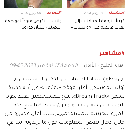
#مجتمعك
#تكنولوجيا
09 يوليو 2024
08 ابريل 2020
قريباً.. ترجمة المحادثات إلى
واتساب تفرض قيوداً لمواجهة
لغات عالمية على «واتساب»
التضليل بشأن كورونا
#مشاهير
زهرة الخليج - الأردن
الجمعة 17 نوفمبر 2023 09:45
في خطوةٍ باتجاه الاعتماد على الذكاء الاصطناعي في
توليد الموسيقى، أعلن موقع «يوتيوب» عن أداة جديدة
تسمى «Dream Track»، تتيح للمستخدمين تقليد نجوم
البوب، مثل: ديمي لوفاتو، وجون ليجند، كما تتيح هذه
الميزة التجريبية، للمستخدمين، إنشاء أغانٍ قصيرة، من
خلال إدخال بعض المعلومات حول ما يريدونه، بما في