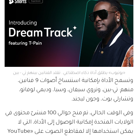
«يوتيوب» يطلق أداة ذكاء اصطناعي.. تقلد الفنانين بينهم تي - بين
وتسمح الأداة بإمكانية استنساخ أصوات 9 فنانين،
منهم: تي-بين، وتروي سيفان، وسيا، وديمي لوفاتو،
وتشارلي بوث، وجون ليجند.
وفي الوقت الحالي، تم منح حوالي 100 منشئ محتوى في
الولايات المتحدة إمكانية الوصول إلى الأداة، التي لا
يمكن استخدامها إلا لمقاطع الصوت على «YouTube