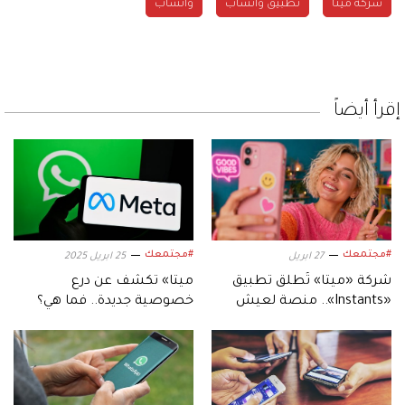
شركة ميتا
تطبيق واتساب
واتساب
إقرأ أيضاً
#مجتمعك
#مجتمعك
27 ابريل
25 ابريل 2025
شركة «ميتا» تُطلق تطبيق
ميتا» تكشف عن درع
«Instants».. منصة لعيش
خصوصية جديدة.. فما هي؟
لحظات حقيقية