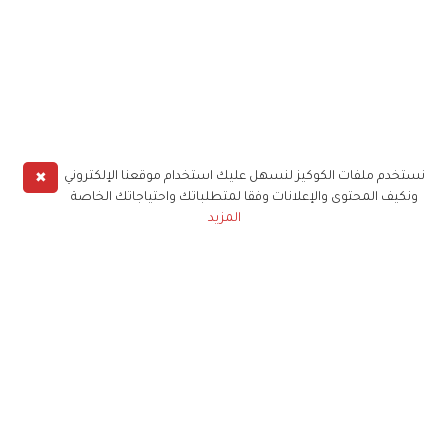
✖
نستخدم ملفات الكوكيز لنسهل عليك استخدام موقعنا الإلكتروني
ونكيف المحتوى والإعلانات وفقا لمتطلباتك واحتياجاتك الخاصة
المزيد
حملوا تطبيق
زهرة الخليج