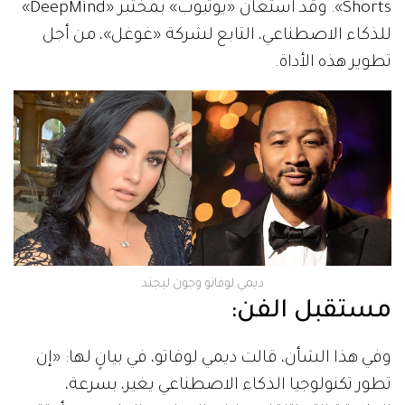
Shorts». وقد استعان «يوتيوب» بمختبر «DeepMind»
للذكاء الاصطناعي، التابع لشركة «غوغل»، من أجل
تطوير هذه الأداة.
ديمي لوفاتو وجون ليجند
مستقبل الفن:
وفي هذا الشأن، قالت ديمي لوفاتو، في بيانٍ لها: «إن
تطور تكنولوجيا الذكاء الاصطناعي يغير، بسرعة،