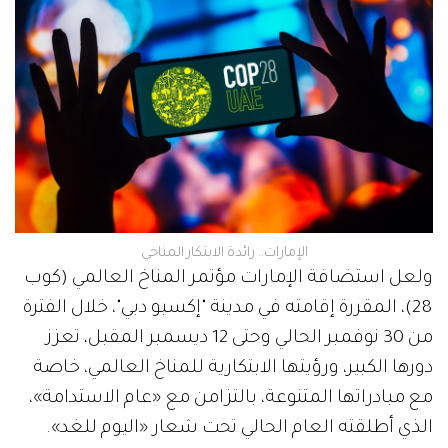
الإمارات.. رائدة الابتكار المناخي
ولعل استضافة الإمارات مؤتمر المناخ العالمي (كوب
28)، المقررة إقامته في مدينة "إكسبو دبي"، خلال الفترة
من 30 نوفمبر الحالي وحتى 12 ديسمبر المقبل، تعزز
دورها الكبير، ورؤيتها الابتكارية للمناخ العالمي، خاصة
مع مبادراتها المتنوعة، بالتزامن مع «عام الاستدامة»،
الذي أطلقته العام الحالي تحت شعار «اليوم للغد».