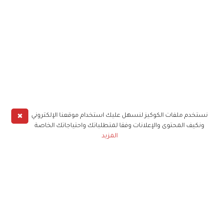
✖
نستخدم ملفات الكوكيز لنسهل عليك استخدام موقعنا الإلكتروني
ونكيف المحتوى والإعلانات وفقا لمتطلباتك واحتياجاتك الخاصة
المزيد
حملوا تطبيق
زهرة الخليج