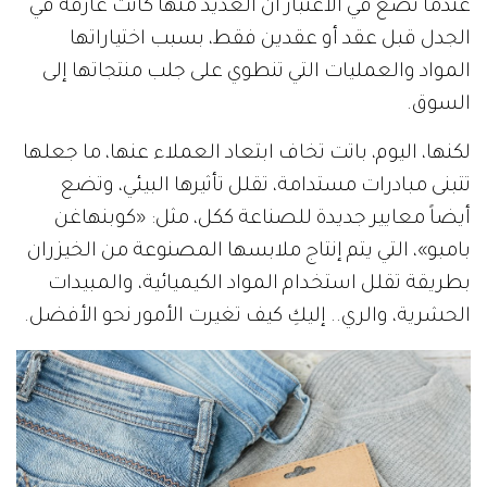
عندما نضع في الاعتبار أن العديد منها كانت غارقة في
الجدل قبل عقد أو عقدين فقط، بسبب اختياراتها
المواد والعمليات التي تنطوي على جلب منتجاتها إلى
السوق.
لكنها، اليوم، باتت تخاف ابتعاد العملاء عنها، ما جعلها
تتبنى مبادرات مستدامة، تقلل تأثيرها البيئي، وتضع
أيضاً معايير جديدة للصناعة ككل، مثل: «كوبنهاغن
بامبو»، التي يتم إنتاج ملابسها المصنوعة من الخيزران
بطريقة تقلل استخدام المواد الكيميائية، والمبيدات
الحشرية، والري.. إليكِ كيف تغيرت الأمور نحو الأفضل.