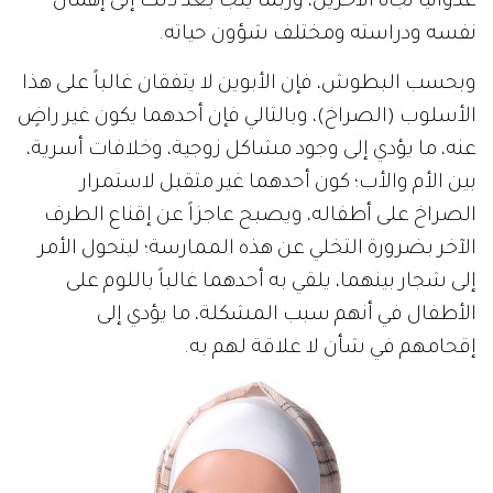
عدوانياً تجاه الآخرين، وربما يلجأ بعد ذلك إلى إهمال
نفسه ودراسته ومختلف شؤون حياته.
وبحسب البطوش، فإن الأبوين لا يتفقان غالباً على هذا
الأسلوب (الصراخ)، وبالتالي فإن أحدهما يكون غير راضٍ
عنه، ما يؤدي إلى وجود مشاكل زوجية، وخلافات أسرية،
بين الأم والأب؛ كون أحدهما غير متقبل لاستمرار
الصراخ على أطفاله، ويصبح عاجزاً عن إقناع الطرف
الآخر بضرورة التخلي عن هذه الممارسة؛ ليتحول الأمر
إلى شجار بينهما، يلقي به أحدهما غالباً باللوم على
الأطفال في أنهم سبب المشكلة، ما يؤدي إلى
إقحامهم في شأن لا علاقة لهم به.