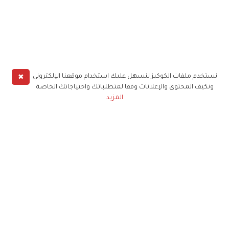
✖
نستخدم ملفات الكوكيز لنسهل عليك استخدام موقعنا الإلكتروني
ونكيف المحتوى والإعلانات وفقا لمتطلباتك واحتياجاتك الخاصة
المزيد
حملوا تطبيق
زهرة الخليج