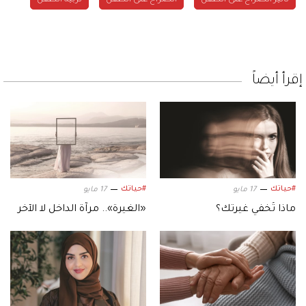
تأثير الصراخ على الطفل
الصراخ على الطفل
تربية الطفل
إقرأ أيضاً
#حياتك
#حياتك
17 مايو
17 مايو
ماذا تُخفي غيرتك؟
«الغيرة».. مرآة الداخل لا الآخر