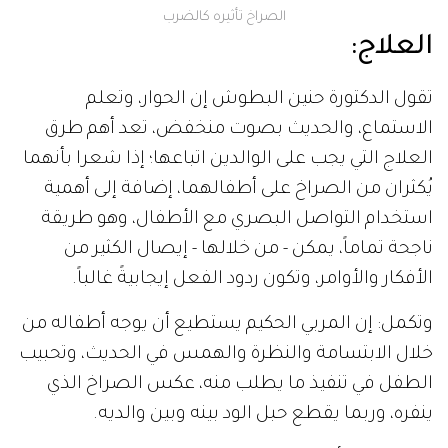
الصراخ تأثيره كالضرب
العلاج
:
تقول الدكتورة حنين البطوش إن الحوار، وتعلم
الاستماع، والحديث بصوت منخفض، تعد أهم طرق
العلاج التي يجب على الوالدين اتباعها؛ إذا شعرا بأنهما
يُكثران من الصراخ على أطفالهما، إضافة إلى أهمية
استخدام التواصل البصري مع الأطفال، وهو طريقة
ناجحة تماماً، يمكن - من خلالها - إيصال الكثير من
الأفكار والأوامر، وتكون ردود الفعل إيجابيةً غالباً.
وتكمل: إن المربي الحكيم يستطيع أن يوجه أطفاله من
خلال الابتسامة والنظرة والهمس في الحديث، وتحبيب
الطفل في تنفيذ ما يطلب منه، عكس الصراخ الذي
ينفره، وربما يقطع حبل الود بينه وبين والديه.