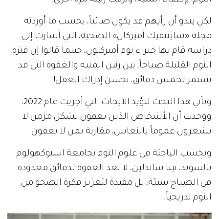
النوم، بإطفاء المنبه، وترقب رنينه مرة أخرى.
لكن يبدو أن رأيهم قد يكون صائباً، بحسب ما أوردته
مجلة «ساينتفيك أميركان» الصحية، التي أشارت إلى
دراسة قام بها خبراء نوم أميركيون، حينما قالوا إن فترة
النوم القليلة صباحاً، بين رنين المنبه والغفوة التي قد
تستمر لخمس دقائق، تحسن إدراك العقل!
ويأتي هذا البحث ليؤيد الأبحاث التي أجريت عام 2022،
ووجدت أن الأشخاص الذين يغفون بشكل مزمن لا
يشعرون عموماً بالنعاس، مقارنة بمن لا يغفون.
وبحسب الباحثة في علوم النوم بجامعة استوكهولوم
بالسويد، نينا ساندلين، لا تعد الغفوة لدقائق معدودة
في الصباح سيئة، بل مفيدة لتعزيز فكرة الصحو من
النوم تدريجياً.