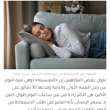
للغفوة بعد الاستيقاظ من النوم فوائد للجسم.. تعرفي إليها
يقول بعض الفكاهيين إن «التعسيلة» (وهي فترة النوم
بين رنين المنبه الأولى والثانية ومدتها 10 دقائق على
الأكثر)، هي الأكثر راحة من بين ساعات النوم طوال الليل،
إذ يشعر الإنسان بأنه انتصر على طلب الاستيقاظ من