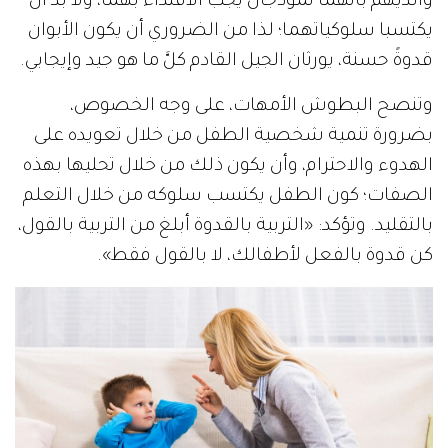
والدَيْهم بأنهما نموذجان يجب الاقتداء بهما، ولا بد أن
يكتسبا سلوكياتهما؛ لذا من الضروري أن يكون الأبوان
قدوةً حسنة، يورثان الجيل القادم كلَّ ما هو جيد وإيجابي.
وتنصح البطوش الأمهات، على وجه الخصوص،
بضرورة تنمية شخصية الطفل من خلال تعويده على
الهدوء والاحترام، وأن يكون ذلك من خلال تحليها بهذه
الصفات؛ كون الطفل يكتسب سلوكه من خلال التعلم
بالتقليد. وتؤكد: «التربية بالقدوة أبلغ من التربية بالقول،
كن قدوة بالفعل لأطفالك، لا بالقول فقط».