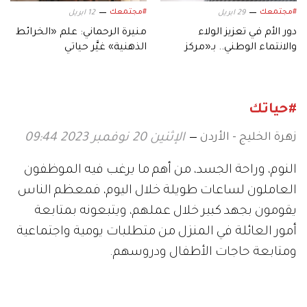
#مجتمعك
#مجتمعك
29 ابريل
12 ابريل
دور الأم في تعزيز الولاء
منيرة الرحماني: علم «الخرائط
والانتماء الوطني.. بـ«مركز
الذهنية» غيَّر حياتي
محمد بن خالد آل نهيان
الثقافي»
#حياتك
زهرة الخليج - الأردن
الإثنين 20 نوفمبر 2023 09:44
النوم، وراحة الجسد، من أهم ما يرغب فيه الموظفون
العاملون لساعات طويلة خلال اليوم، فمعظم الناس
يقومون بجهد كبير خلال عملهم، ويتبعونه بمتابعة
أمور العائلة في المنزل من متطلبات يومية واجتماعية
ومتابعة حاجات الأطفال ودروسهم.