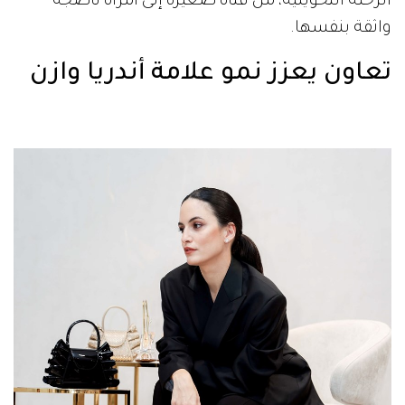
الرحلة التحويلية، من فتاة صغيرة إلى امرأة ناضجة
واثقة بنفسها.
تعاون يعزز نمو علامة أندريا وازن