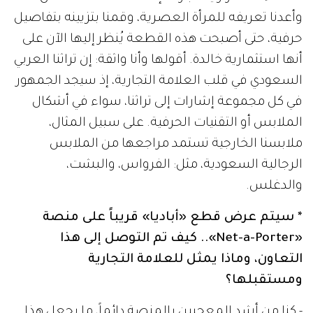
وأعدنا تعريفه للمرأة العصرية، وقمنا بتزيينه بتفاصيل
حرفية، حتى أصبحت هذه القطعة يُنظر إليها الآن على
أنها استثمارية خالدة. أقولها وأنا واثقة: إن تراثنا العربي
السعودي في قلب العلامة التجارية، إذ سيجد الجمهور
في كل مجموعة إشارات إلى تراثنا، سواء في أشكال
الملابس أو التقنيات الحرفية. على سبيل المثال،
ملابسنا الخارجية تستمد مراجعها من الملابس
الرجالية السعودية، مثل: الفرواس، والبشت،
والدغلس.
* سيتم عرض قطع «أباديا» قريباً على منصة
«Net-a-Porter».. كيف تم التوصل إلى هذا
التعاون، وماذا يمثل للعلامة التجارية
ومستقبلها؟
- كنا من أشد المعجبين بالمنصة دائماً، ما يجعل هذا