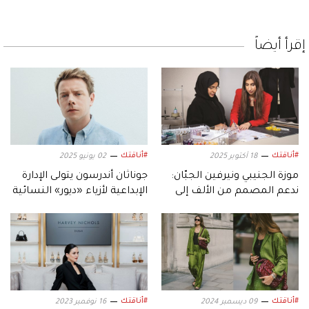
إقرأ أيضاً
#أناقتك
#أناقتك
18 أكتوبر 2025
02 يونيو 2025
موزة الجنيبي ونيرفين الجبّان:
جوناثان أندرسون يتولى الإدارة
ندعم المصمم من الألف إلى
الإبداعية لأزياء «ديور» النسائية
الياء
#أناقتك
#أناقتك
09 ديسمبر 2024
16 نوفمبر 2023