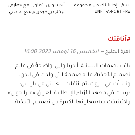
نسقي إطلالاتك من مجموعة
أندريا وازن: تعاوني مع «هارفي
«NET-A-PORTER»
نيكلز دبي» يعزز توسع علامتي
بالمنطقة
#أناقتك
زهرة الخليج
الخميس 16 نوفمبر 2023 16:00
باتت بصمات اللبنانية، أندريا وازن، واضحةً في عالم
تصميم الأحذية، فالمصممة التي ولدت في لندن،
ونشأت في بيروت، ثم انتقلت للعيش في باريس؛
درست في معهد الأزياء الإيطالية العريق «مارانجوني»،
واكتشفت فيه مهاراتها الكبيرة في تصميم الأحذية.