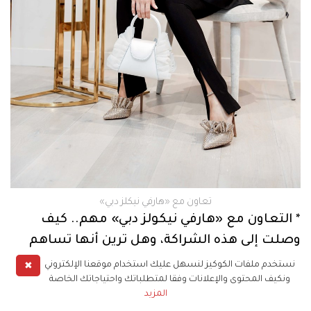
تعاون مع «هارفي نيكلز دبي»
* التعاون مع «هارفي نيكولز دبي» مهم.. كيف
وصلت إلى هذه الشراكة، وهل ترين أنها تساهم
في نمو علامتكِ التجارية، وتقديرها؟
✖
نستخدم ملفات الكوكيز لنسهل عليك استخدام موقعنا الإلكتروني
ونكيف المحتوى والإعلانات وفقا لمتطلباتك واحتياجاتك الخاصة
- تعاوني مع «هارفي نيكولز دبي» يشكل أهمية كبيرة
المزيد