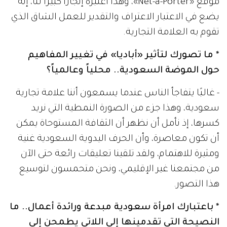
موقع «Net-a-Porter»، وهذا أعتبره إنجازًا كبيرًا لنا، إنه
يضع في الاعتبار الاعتراف والتقدير للعمل الشاق الذي
تقوم به العلامة التجارية.
* ما تصورك لتأثير «أباديا» في تغيير المفاهيم
حول الموضة السعودية.. محلياً وعالمياً؟
- غالبًا يتفاجأ الناس عندما يسمعون أننا علامة تجارية
سعودية، وهذا جزء من الصورة النمطية التي نريد
كسرها، إذ نأمل أن نظهر أن الثقافة المستوحاة يمكن
أن تكون معاصرة، وأن الحرف اليدوية السعودية غنية
ومثيرة للاهتمام، ولقد تلقينا تعليقات رائعة حتى الآن
من مجتمعنا غير الإقليمي، ونحن متحمسون لتوسيع
هذا التصور.
* باعتبارك امرأة سعودية مبدعة ورائدة أعمال.. ما
النصيحة التي تقدمينها إلى اللاتي يطمحن إلى