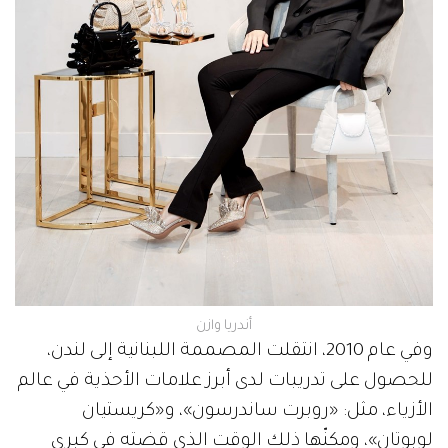
أندريا وازن
وفي عام 2010، انتقلت المصممة اللبنانية إلى لندن،
للحصول على تدريبات لدى أبرز علامات الأحذية في عالم
الأزياء، مثل: «روبرت ساندرسون»، و«كريستيان
لوبوتان»، ومكنّها ذلك الوقت الذي قضته في كبرى