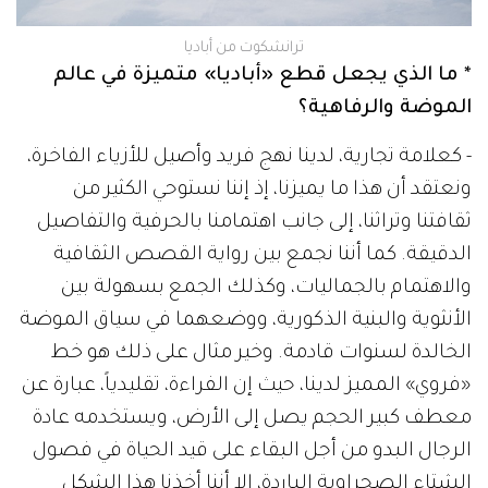
ترانشكوت من أباديا
* ما الذي يجعل قطع «أباديا» متميزة في عالم
الموضة والرفاهية؟
- كعلامة تجارية، لدينا نهج فريد وأصيل للأزياء الفاخرة،
ونعتقد أن هذا ما يميزنا، إذ إننا نستوحي الكثير من
ثقافتنا وتراثنا، إلى جانب اهتمامنا بالحرفية والتفاصيل
الدقيقة. كما أننا نجمع بين رواية القصص الثقافية
والاهتمام بالجماليات، وكذلك الجمع بسهولة بين
الأنثوية والبنية الذكورية، ووضعهما في سياق الموضة
الخالدة لسنوات قادمة. وخير مثال على ذلك هو خط
«فروي» المميز لدينا، حيث إن الفراءة، تقليدياً، عبارة عن
معطف كبير الحجم يصل إلى الأرض، ويستخدمه عادة
الرجال البدو من أجل البقاء على قيد الحياة في فصول
الشتاء الصحراوية الباردة، إلا أننا أخذنا هذا الشكل