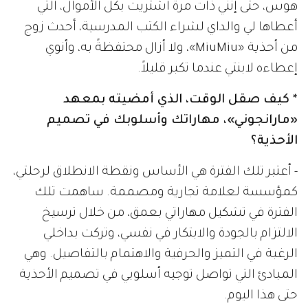
هوس، حتى إنني ذات مرة اشتريت بكل الأموال، التي
أعطاها لي والداي لشراء الكتب المدرسية، أحدث زوج
من أحذية «MiuMiu»، ولا أزال محتفظةً به، وأنوي
إعطاءه لابنتي عندما تكبر قليلاً.
* كيف صقل الوقت، الذي أمضيته بمعهد
«مارانجوني»، مهاراتك وأسلوبك في تصميم
الأحذية؟
- أعتبر تلك الفترة هي الأساس ونقطة الانطلاق لرحلتي،
كمؤسسة لعلامة تجارية ومصممة. ساهمت تلك
الفترة في تشكيل مهاراتي بعمق، من خلال ترسيخ
الالتزام بالجودة والابتكار في نفسي، وتركت بداخلي
الرغبة في التميز والحرفية والاهتمام بالتفاصيل. وهي
المبادئ التي تواصل توجيه أسلوبي في تصميم الأحذية
حتى هذا اليوم.