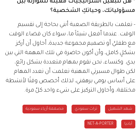
* هل تتبعين استراتيجيات معينة للموازنة بين
مسؤولياتك، وحياتكِ الشخصية؟
- تعلمت بالطريقة الصعبة أنني بحاجة إلى تقسيم
الوقت. عندما أفعل شيئاً ما، سواء كان قضاء الوقت
مع طفليَّ أو تصميم مجموعة جديدة، أحاول أن أركز
بشكلٍ كامل، وأن أكون حاضرة في تلك المهمة التي بين
يدي. وكنساء، نحن نقوم بمهام متعددة بشكل رائع،
لكن طوال مسيرتي المهنية تعلمت أن تعدد المهام
على أساس يومي يرهقني، لذلك أخصص وقتًا لأنشطة
مختلفة، وأحاول التركيز على شيء واحد كلَّ مرة.
شهد الشهيل
تراث سعودي
مصممة أزياء سعودية
أباديا
NET-A-PORTER