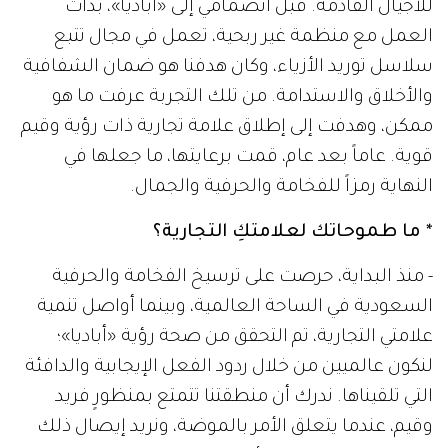
للأجيال القادمة. قبل انضمامي إلى «أباديا»، بدأت
العمل مع منظمة غير ربحية، تعمل في مجال تتبع
سلاسل توريد الأزياء، وكان هدفنا هو ضمان الشفافية
والأخلاق والاستدامة. من تلك التجربة عرفت ما هو
ممكن، وهدفت إلى إطلاق علامة تجارية ذات رؤية وقيم
قوية. عاماً بعد عام، قمت برعايتها، ما جعلها في
النهاية رمزاً للفخامة والحرفية والجمال.
* ما طموحاتك لعلامتكِ التجارية؟
- منذ البداية، حرصت على ترسيخ الفخامة والحرفية
السعودية في الساحة العالمية، وبينما أواصل تنمية
علامتي التجارية، تم التحقق من صحة رؤية «أباديا»؛
لنكون عالميين من خلال ردود الفعل الإيجابية والدافئة
التي تلقيناها. ندرك أن منطقتنا تتمتع بمنظورٍ فريد
وقيم، عندما يتعلق الأمر بالموضة، ونريد إيصال ذلك