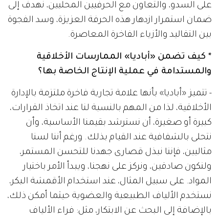
على السدو، والتعاون مع الحرفيين المحليين، نهدف إلى
ضمان استمرار ازدهار هذه الحرفة العزيزة، وسد الفجوة
بين التقاليد والأزياء الفاخرة المعاصرة.
* كيف تضمن «أباديا» الممارسات الأخلاقية
والمستدامة في عملية الإنتاج الخاصة بها؟
- تتميز «أباديا» بأنها علامة تجارية فاخرة ملتزمة بالإدارة
الأخلاقية، لذا من المهم بالنسبة لنا عند اتخاذ القرارات،
كبيرة أو صغيرة، أن نسترشد بقيمنا الأساسية، وأن
نتحلى بالشفافية عند القيام بذلك. ورغم أننا لسنا
مثاليين، فإننا نبذل قصارى جهدنا للتحسن المستمر،
ولنكون صادقين، ونركز على نهجنا، ويبدأ الأمر باختيار
المواد. على سبيل المثال، عند استخدام الأقمشة البكر،
نستخدم الألياف الطبيعية والعضوية حيثما أمكن ذلك،
بالإضافة إلى البحث عن الابتكار، مثل: فراء الألياف