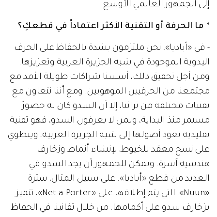
إلى الجمهور العالمي الأوسع.
* ما الحرفة أو التقنية الأكثر اعتماداً في قطعكِ؟
- في «أباديا»، نحن ملتزمون بشدة بالحفاظ على الحرف
اليدوية الموجودة في شبه الجزيرة العربية وتعزيزها.
ومن أجل تحقيق ذلك، أسسنا شراكات طويلة الأمد مع
مجتمعنا من الحرفيين الموهوبين. ومع أننا نتعاون مع
تقنيات مختلفة من تراثنا، إلا أن السدو كان له حضورٌ
مستمر منذ البداية، ولمن لا يعرفون السدو، فهو تقنية
تقليدية تعود أصولها إلى شبه الجزيرة العربية، وينطوي
على نسج معقد للخيوط، لإنشاء أنماط وزخارف
هندسية آسرة. ويمكن للجمهور أن يجد السدو في
العديد من قطع «أباديا». على سبيل المثال، سترة
«Nuun»، التي يتم إطلاقها على «Net-a-Porter»، تتميز
بزخارف سدو على أكمامها. من خلال تفانينا في الحفاظ