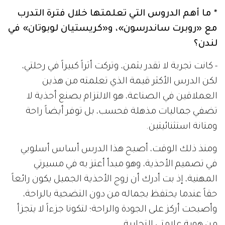
* ما أهم الدروس التي تعلمتها خلال فترة التدرب
مع «روبرت ساندرسون»، و«كريستيان لوبوتان» في
لندن؟
- كانت تجربة لا تقدر بثمن، وتركت أثراً كبيراً في رحلتي،
لكن الدرس الأكثر قيمة الذي تعلمته من هذين
العملاقين في الصناعة، هو الالتزام بصنع أحذية لا
تضفي جماليات مذهلة فحسب، بل توفر أيضاً راحة
ومتانة استثنائيتين.
ومنذ ذلك الوقت، أصبح هذا الدرس أساس أسلوبي
في تصميم الأحذية، وهو مبدأ أعتز به في مسيرتي
المهنية، إذ بت أدرك أن زوج الأحذية الجميل يكون رائعاً
حقاً عندما يحتفظ بجماله من دون التضحية بالراحة،
وأصبحت أركز على الجودة والراحة؛ لتكونا جزءاً لا يتجزأ
من هوية علامتي التجارية.