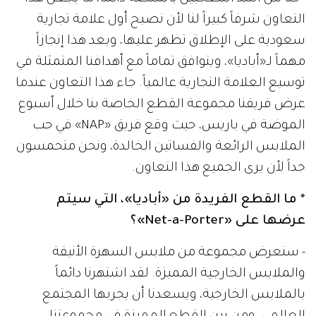
التعاون شرفاً كبيراً لنا لأن نصبح أول علامة تجارية
سعودية على الإطلاق تظهر عليها، ويعد هذا إنجازاً
مهماً لـ«أباديا»، ويتوافق تماماً مع أهدافنا المتمثلة في
توسيع العلامة التجارية عالمياً. جاء هذا التعاون عندما
عرض فريقنا مجموعة القطع الخاصة بنا خلال أسبوع
الموضة في باريس، حيث وقع فريق «NAP» في حب
الملابس الرائعة والفساتين الخالدة، ونحن متحمسون
جداً لأن يرى الجميع هذا التعاون.
* ما القطع الفريدة من «أباديا»، التي سيتم
عرضها على «Net-a-Porter»؟
- سنعرض مجموعة من ملابس السهرة الأنيقة
والملابس الخارجية المميزة. لقد اشتهرنا دائماً
بالملابس الخارجية، ويسعدنا أن يجربها المجتمع