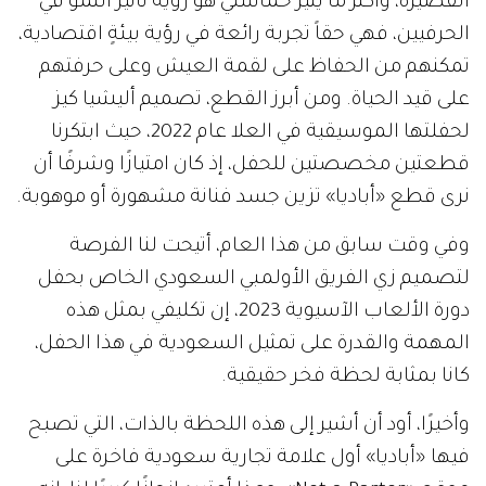
القصيرة، وأكثر ما يثير حماستي هو رؤية تأثير النمو في
الحرفيين، فهي حقاً تجربة رائعة في رؤية بيئةٍ اقتصادية،
تمكنهم من الحفاظ على لقمة العيش وعلى حرفتهم
على قيد الحياة. ومن أبرز القطع، تصميم أليشيا كيز
لحفلتها الموسيقية في العلا عام 2022، حيث ابتكرنا
قطعتين مخصصتين للحفل، إذ كان امتيازًا وشرفًا أن
نرى قطع «أباديا» تزين جسد فنانة مشهورة أو موهوبة.
وفي وقت سابق من هذا العام، أتيحت لنا الفرصة
لتصميم زي الفريق الأولمبي السعودي الخاص بحفل
دورة الألعاب الآسيوية 2023، إن تكليفي بمثل هذه
المهمة والقدرة على تمثيل السعودية في هذا الحفل،
كانا بمثابة لحظة فخر حقيقية.
وأخيرًا، أود أن أشير إلى هذه اللحظة بالذات، التي تصبح
فيها «أباديا» أول علامة تجارية سعودية فاخرة على