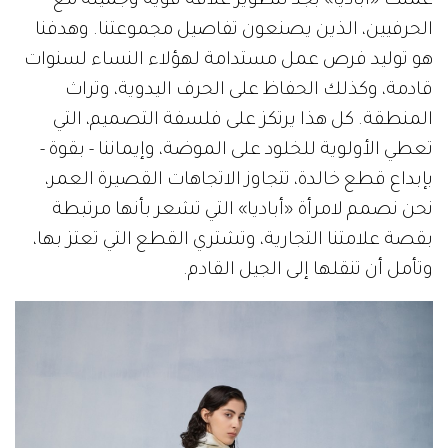
عملت «أباديا» بجد لتطوير علاقة قوية وجميلة مع
الحرفيين، الذين يصنعون تفاصيل مجموعتنا. وهدفنا
هو توليد فرص عمل مستدامة لهؤلاء النساء لسنوات
قادمة، وكذلك الحفاظ على الحرف اليدوية، وتراث
المنطقة. كل هذا يرتكز على فلسفة التصميم، التي
تعطي الأولوية للخلود على الموضة، وإيماننا - بقوة -
بإبداع قطع خالدة، تتجاوز الاتجاهات القصيرة العمر،
نحن نصمم لامرأة «أباديا» التي تشعر بأنها مرتبطة
بقصة علامتنا التجارية، وتشتري القطع التي تعتز بها،
وتأمل أن تنقلها إلى الجيل القادم.