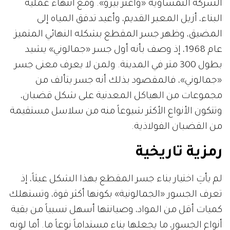
الشركة النمساوية «واغنر بيرو». ومع انتهاء عملية
البناء، أزيل المعبر القديم، وأعيد تدفق المياه إلى
المضيق، وظهر جسر المقطع بشكله النهائي المتميز
عام 1968، إذ وصف بأنه أول جسر «جمالوني» يشيد
بطول 300 متر في المدينة. ولمن لا يعرف معنى جسر
«جمالوني»، فالمقصود بذلك أنه جسر يتألف من
مجموعات من الهياكل المعدنية على شكل قضبان،
وتتكون الأنواع الأكثر شيوعاً منه من سلاسل مستقيمة
من القضبان الفولاذية.
رمزية تاريخية
لم يأتِ اختيار بناء جسر المقطع بهذا الشكل عبثاً، إذ
تعرف الجسور «الجمالونية» بكونها أكثر قوة، وتستهلك
كميات أقل من المواد، وصيانتها أسهل نسبياً من بقية
أنواع الجسور، ما يجعلها بناء مستداماً نوعاً ما. أما لونه