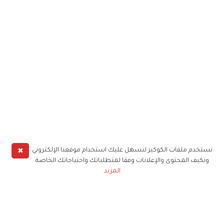
✖
نستخدم ملفات الكوكيز لنسهل عليك استخدام موقعنا الإلكتروني
ونكيف المحتوى والإعلانات وفقا لمتطلباتك واحتياجاتك الخاصة
المزيد
حملوا تطبيق