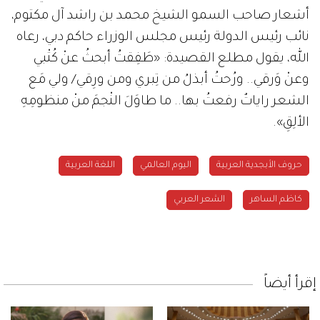
أشعار صاحب السمو الشيخ محمد بن راشد آل مكتوم،
نائب رئيس الدولة رئيس مجلس الوزراء حاكم دبي، رعاه
الله، يقول مطلع القصيدة: «طَفِقتُ أبحثُ عنْ كُتْبي
وعنْ وَرقي.. ورُحتُ أبذلُ من تِبري ومن ورِقي/ ولي مَع
الشعر راياتٌ رفعتُ بها.. ما طاوَلَ النْجمَ منْ منظومِهِ
الألِقِ».
حروف الأبجدية العربية
اليوم العالمي
اللغة العربية
كاظم الساهر
الشعر العربي
إقرأ أيضاً