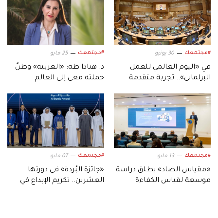
#مجتمعك
#مجتمعك
30 يونيو
25 مايو
في «اليوم العالمي للعمل
د. هنادا طه: «العربية» وطنٌ
البرلماني».. تجربة متقدمة
حملته معي إلى العالم
ترسخها الإمارات بفضل
القيادة الرشيدة
#مجتمعك
#مجتمعك
13 مايو
07 مايو
«مقياس الضاد» يطلق دراسة
«جائزة البُردة» في دورتها
موسعة لقياس الكفاءة
العشرين.. تكريم الإبداع في
القرائية للطلبة الناطقين
الأنماط الفنية التقليدية
بالعربية