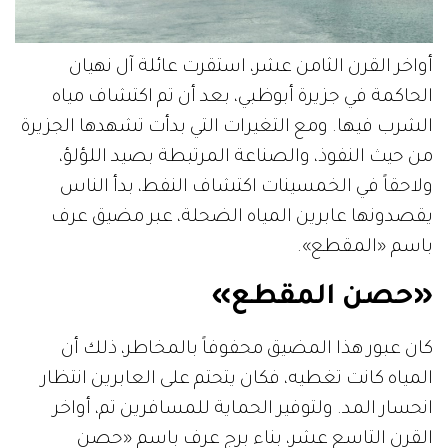
أواخر القرن الثامن عشر، استقرت عائلة آل نهيان
الحاكمة في جزيرة أبوظبي، بعد أن تم اكتشاف مياه
الشرب فيها. ومع التغيرات التي بدأت تشهدها الجزيرة
من حيث النفوذ، والصناعة المرتبطة بصيد اللؤلؤ،
ولاحقاً في الخمسينات اكتشاف النفط، بدأ الناس
يقصدونها عابرين المياه الضحلة، عبر مضيق عرف
باسم «المقطع».
«حصن المقطع»
كان عبور هذا المضيق محفوفاً بالمخاطر، ذلك أن
المياه كانت تغطيه، فكان يتحتم على العابرين انتظار
انحسار المد. ولتوفير الحماية للمسافرين تم، أواخر
القرن التاسع عشر، بناء برج عرف باسم «حصن