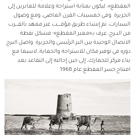
المقطع»، ليكون بمثابة استراحة وعلامة للعابرين إلى
الجزيرة. وفي خمسينات القرن الماضي، ومع وصول
السيارات، تم إنشاء طريق مؤقــــــت غير ممهد بالقــــرب
من البــرج، عرف بـ«معبر المقطع»؛ فشكل نقطة
الاتصال الوحيدة بين البر الرئيسي والجزيرة. واصل البرج
دوره في توفير مكان للاستراحة والحماية، لاسيما مع
بناء مركز للجمارك، إلى حين إحالته إلى التقاعد بعد
افتتاح جسر المقطع عام 1968.