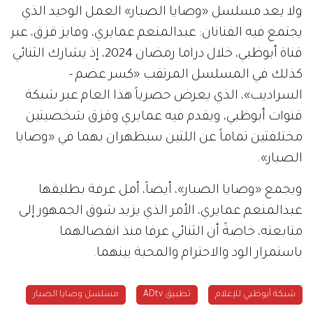
ولا يعد مسلسل «وصايا الصبار» العمل الوحيد الذي
يجتمع فيه الفنانان: عبدالمنعم عمايري، وفايز قزق، عبر
قناة أبوظبي، خلال دراما رمضان 2024، إذ يشارك الثنائي
كذلك في المسلسل المرتقب «كسر عضم -
السراديب»، الذي يعرض حصرياً هذا العام عبر شبكة
قنوات أبوظبي، ويقدم فيه عمايري وقزق شخصيتين
مختلفتين تماماً عن اللتين سيظهران بهما في «وصايا
الصبار».
ويجمع «وصايا الصبار»، أيضاً، أمل عرفة بطليقها
عبدالمنعم عمايري، الأمر الذي يزيد شوق الجمهور إلى
متابعته، خاصةً أن الثنائي عرفا منذ انفصالهما
باستمرار الود والاحترام والمحبة بينهما.
شبكة أبوظبي للإعلام
تطبيق ADtv
مسلسل وصايا الصبار