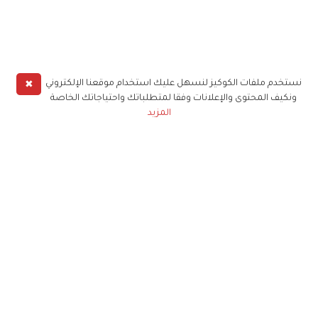
✖
نستخدم ملفات الكوكيز لنسهل عليك استخدام موقعنا الإلكتروني
ونكيف المحتوى والإعلانات وفقا لمتطلباتك واحتياجاتك الخاصة
المزيد
حملوا تطبيق
زهرة الخليج