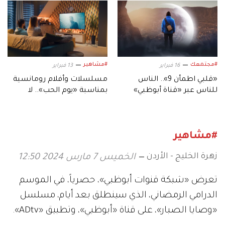
#مجتمعك
#مشاهير
16 فبراير
13 فبراير
«قلبي اطمأن 9».. الناس
مسلسلات وأفلام رومانسية
للناس عبر «قناة أبوظبي»
بمناسبة «يوم الحب».. لا
يفوتك مشاهدتها
#مشاهير
زهرة الخليج - الأردن
الخميس 7 مارس 2024 12:50
تعرض «شبكة قنوات أبوظبي»، حصرياً، في الموسم
الدرامي الرمضاني، الذي سينطلق بعد أيام، مسلسل
«وصايا الصبار»، على قناة «أبوظبي»، وتطبيق «ADtv».