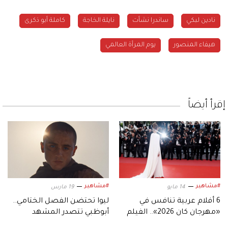
نادين لبكي
ساندرا نشأت
نايلة الخاجة
كاملة أبو ذكرى
هيفاء المنصور
يوم المرأة العالمي
إقرأ أيضاً
#مشاهير
#مشاهير
14 مايو
19 مارس
6 أفلام عربية تنافس في
ليوا تحتضن الفصل الختامي..
«مهرجان كان 2026».. الفيلم
أبوظبي تتصدر المشهد
المغربي «الأكثر حلاوة» أحدها
العالمي في «Dune 3»