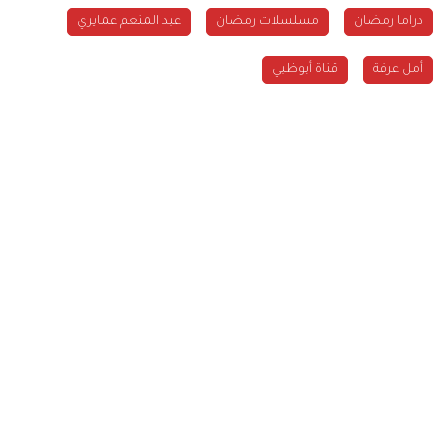
دراما رمضان
مسلسلات رمضان
عبد المنعم عمايري
أمل عرفة
قناة أبوظبي