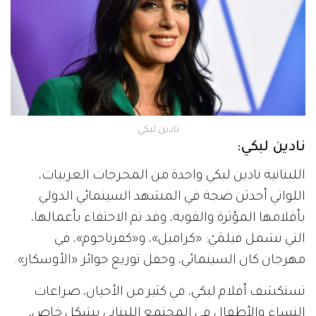
نادين لبكي
نادين لبكي:
اللبنانية نادين لبكي واحدة من المخرجات العربيات،
اللواتي أحدثن ضجة في المشهد السينمائي الدولي
بأفلامها المؤثرة والقوية، وقد تم الاحتفاء بأعمالها،
التي تشمل فيلمَيْ: «كراميل»، و«كفرناحوم»، في
مهرجان كان السينمائي، وحفل توزيع جوائز «الأوسكار».
تستكشف أفلام لبكي، في كثير من الأحيان، صراعات
النساء والأطفال في المجتمع اللبناني بشكل خاص،