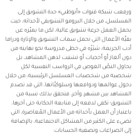
ورفعت شبكة قنوات «أبوظبي» حدة التشويق إلى
المسلسل، من خلال البرومو التشويقي لأحداثه، حيث
يحمل العمل جرعة تشويق عالية، لكن ما يميّزه عن
بقيَّة الأعمال التي تحمل سمات التشويق والإثارة ودراما
أدب الجريمة، سَيْرُه في خطى مدروسة نحو نهايته من
دون ألغاز أو أحجيات أو تشتيت لذهن المشاهد، بل
يحاول النصّ الغوص في الرواسب النفسية لكل
شخصية من شخصيات المسلسل الرئيسية، من خلال
دخول عوالمها ودوافعها وسلوكيَّاتها، التي قد تصدم
المشاهد بين مشهدٍ وآخر، فتحقق بذلك نسبة من
التشويق؛ تكفي لدفعه إلى متابعة الحكاية حتى آخرها،
باعتبار أن العمل بأحداثه من الأعمال المُعاصرة، التي
تضيء على الكثير من المشاكل الاجتماعية، بالإضافة
إلى الصراعات وتصفية الحسابات.