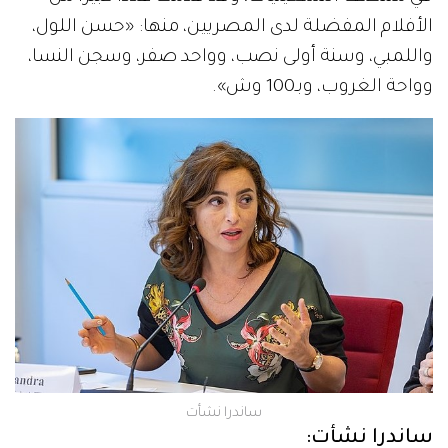
الأفلام المفضلة لدى المصريين، منها: «حسن اللول،
واللمبي، وسنة أولى نصب، وواحد صفر، وسجن النسا،
وواحة الغروب، وبـ100 وش».
ساندرا نشأت
ساندرا نشأت: