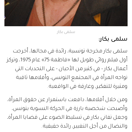
سلمى بكار
سلمى بكار:
سلمى بكار مخرجة تونسية، رائدة في مجالها، أخرجت
أول فيلم روائي طويل لها «فاطمة 75» عام 1975، وتركز
أعمال بكار - في كثير من الأحيان - على التحديات التي
تواجه المرأة في المجتمع التونسي، وأفلامها ثاقبة
ومثيرة للتفكير، وغارقة في الواقعية.
ومن خلال أفلامها، دافعت باستمرار عن حقوق المرأة،
وأصبحت شخصية بارزة في الحركة النسوية بتونس،
وجعل تفاني بكار في تسليط الضوء على قضايا المرأة،
والنضال من أجل التغيير، رائدة حقيقية.