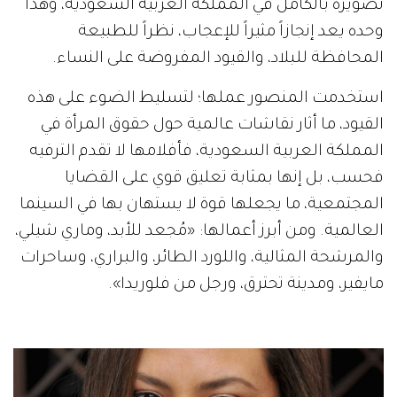
تصويره بالكامل في المملكة العربية السعودية، وهذا
وحده يعد إنجازاً مثيراً للإعجاب، نظراً للطبيعة
المحافظة للبلاد، والقيود المفروضة على النساء.
استخدمت المنصور عملها؛ لتسليط الضوء على هذه
القيود، ما أثار نقاشات عالمية حول حقوق المرأة في
المملكة العربية السعودية، فأفلامها لا تقدم الترفيه
فحسب، بل إنها بمثابة تعليق قوي على القضايا
المجتمعية، ما يجعلها قوة لا يستهان بها في السينما
العالمية. ومن أبرز أعمالها: «مُجعد للأبد، وماري شيلي،
والمرشحة المثالية، واللورد الطائر، والبراري، وساحرات
مايفير، ومدينة تحترق، ورجل من فلوريدا».