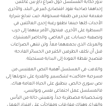
تدور حكاية المسلسل حول صراع دامٍ بين عائلتين:
إحداهما صاحبة نفوذ اقتصادي كبير في البلد، والأخرى
معدمة تنحدر من طبقة مسحوقة، حيث تندلع شرارة
الأحداث كلها حينما تطفو رغبة إحدى العائلتين في
السيطرة على الأخرى، فيتحول الأمر بينهما إلى حرب
وتصفية حسابات عن الماضي، والحاضر المشترك
والمربك الذي يجمعهما معاً، ولن تنتهي الصراعات
قبل أن تكلف الطرفين الكثير من الخسائر الفادحة؛
فتصبح نقطة العودة إلى البداية مستحيلة.
واللافت في المسلسل أهمية النص المقتبس من
مسرحية «ماكبث» لشكسبير، والقدرة على تحويلها إلى
نص سوري خالص، ينطبق على الحياة العامة هناك،
فالمسلسل عمل اجتماعي نفسي وبوليسي،
وشخصياته مضطربة جداً، وتعيش حالة من اليأس
والفراغ، وهناك مفارقات ومفاجآت على امتداد العمل.