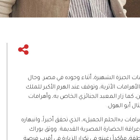
امات الجيزة الشهيرة، أثناء وجوده في مصر. وجال
أهرامات الأثرية، وتوقف عند الهرم الأكبر للملك
 كما زار المعبد الجنائزي الخاص به، وأهرامات
ل أبو الهول.
ات بـ«الحلم الجميل»، الذي تحقق أخيراً، وانبهاره
راقة الحضارة المصرية القديمة. ووثق بوراك
طقة، مؤكداً رغبته في تكرار الزيارة في أقرب فرصة