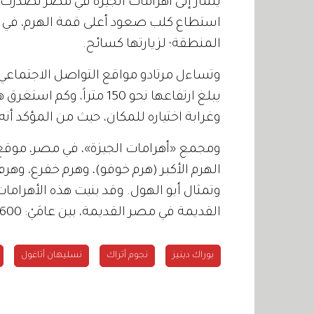
يشار إلى أهرامات الجيزة في مصر تصدرت ح
استطاع كلب صعود أعلى قمة الهرم، في حاد
المنطقة؛ لزيارتها كسائح.
وتساءل مرتادو مواقع التواصل الاجتماعي 
يبلغ ارتفاعها نحو 150 متر
وغرابة اختياره للمكان، حيث من المؤكد أن
ومجمع «أهرامات الجيزة»، في مصر، موقع أ
الهرم الأكبر (هرم خوفو)، وهرم خفرع، وهر
وتمثال أبو الهول. وقد بنيت هذه الأهراما
القديمة في مصر القديمة، بين عامَيْ: 2600، و2500، قبل الميلاد.
بوراك دينيز
نجوم أتراك
نسليهان أتاغول