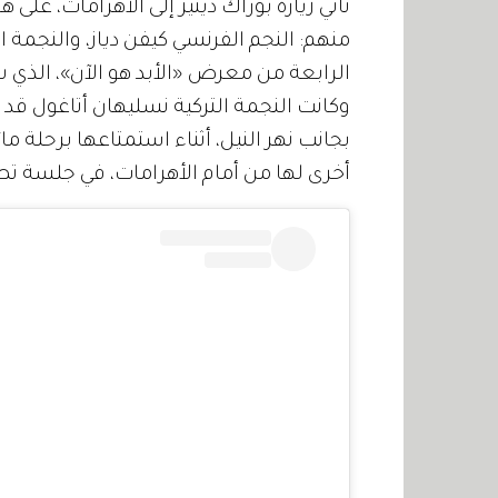
تأتي زيارة بوراك دينيز إلى الأهرامات، ع
منهم: النجم الفرنسي كيفن دياز، والنجمة ا
وكانت النجمة التركية نسليهان أتاغول قد 
بجانب نهر النيل، أثناء استمتاعها برحلة ما
أخرى لها من أمام الأهرامات، في جلسة تص