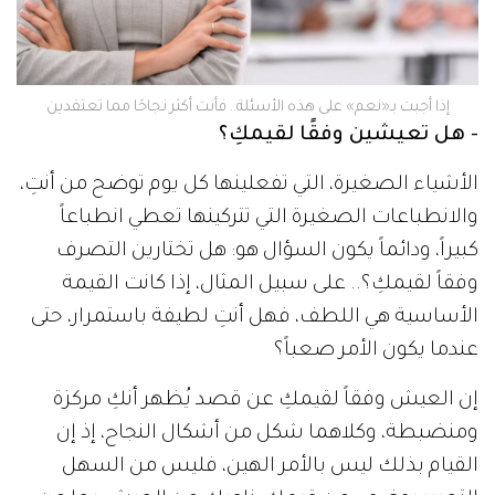
إذا أجبت بـ«نعم» على هذه الأسئلة.. فأنت أكثر نجاحًا مما تعتقدين
- هل تعيشين وفقًا لقيمكِ؟
الأشياء الصغيرة، التي تفعلينها كل يوم توضح من أنتِ،
والانطباعات الصغيرة التي تتركينها تعطي انطباعاً
كبيراً، ودائماً يكون السؤال هو: هل تختارين التصرف
وفقاً لقيمكِ؟.. على سبيل المثال، إذا كانت القيمة
الأساسية هي اللطف، فهل أنتِ لطيفة باستمرار، حتى
عندما يكون الأمر صعباً؟
إن العيش وفقاً لقيمكِ عن قصد يُظهر أنكِ مركزة
ومنضبطة، وكلاهما شكل من أشكال النجاح، إذ إن
القيام بذلك ليس بالأمر الهين، فليس من السهل