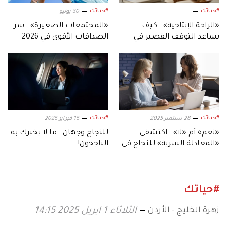
#حياتك
#حياتك
30 يوليو
«الراحة الإنتاجية».. كيف
«المجتمعات الصغيرة».. سر
يساعد التوقف القصير في
الصداقات الأقوى في 2026
إنجاز المزيد؟
#حياتك
#حياتك
28 سبتمبر 2025
15 فبراير 2025
«نعم» أم «لا».. اكتشفي
للنجاح وجهان.. ما لا يخبرك به
«المعادلة السرية» للنجاح في
الناجحون!
مسارك المهني
#حياتك
زهرة الخليج - الأردن
الثلاثاء 1 ابريل 2025 14:15