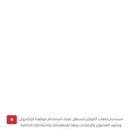
✖
نستخدم ملفات الكوكيز لنسهل عليك استخدام موقعنا الإلكتروني
ونكيف المحتوى والإعلانات وفقا لمتطلباتك واحتياجاتك الخاصة