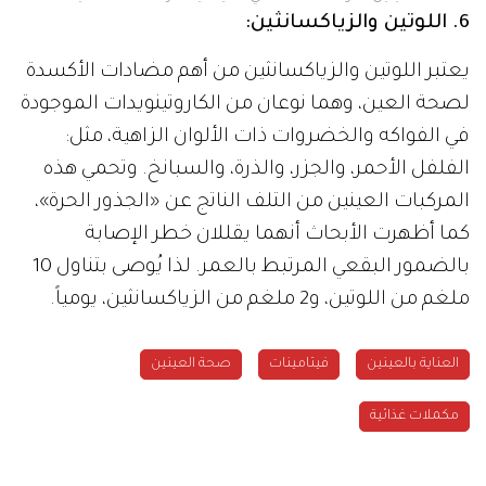
6. اللوتين والزياكسانثين
:
يعتبر اللوتين والزياكسانثين من أهم مضادات الأكسدة
لصحة العين، وهما نوعان من الكاروتينويدات الموجودة
في الفواكه والخضروات ذات الألوان الزاهية، مثل:
الفلفل الأحمر، والجزر، والذرة، والسبانخ. وتحمي هذه
المركبات العينين من التلف الناتج عن «الجذور الحرة»،
كما أظهرت الأبحاث أنهما يقللان خطر الإصابة
بالضمور البقعي المرتبط بالعمر. لذا يُوصى بتناول 10
ملغم من اللوتين، و2 ملغم من الزياكسانثين، يومياً.
العناية بالعينين
فيتامينات
صحة العينين
مكملات غذائية