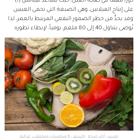
دوراً مهماً في صحة العين، حيث يساعد فيتامين (أ)
على إنتاج الميلانين، وهي الصبغة التي تحمي العينين.
وقد يحدُّ من خطر الضمور البقعي المرتبط بالعمر، لذا
يُوصى بتناول 40 إلى 80 ملغم، يومياً، لإبطاء تطوره.
لعينين أكثر صحة.. اكتشفي 6 فيتامينات ومكملات غذائية