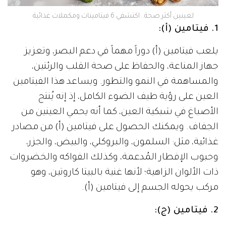
لعينين أكثر صحة.. اكتشفي 6 فيتامينات ومكملات غذائية
1. فيتامين (أ
):
يلعب فيتامين (أ) دوراً مهماً في دعم البصر، وتعزيز
جهاز المناعة، والحفاظ على صحة القلب والرئتين،
والمساهمة في النمو والتطور. ويساعد هذا الفيتامين
العين على رؤية طيف الضوء الكامل، إذ إنه يُنتج
الأصباغ في شبكية العين، كما أنه يحمي العينين من
الجفاف. ويمكنك الحصول على فيتامين (أ) من مصادر
غذائية، مثل: السلمون، والبروكلي، والبيض، والجزر،
وحبوب الإفطار المُدعمة، وكذلك الفواكه والخضروات
ذات الألوان الزاهية؛ لأنها غنية بالبيتا كاروتين، وهو
مركب يحوله الجسم إلى فيتامين (أ).
2. فيتامين (ج
):