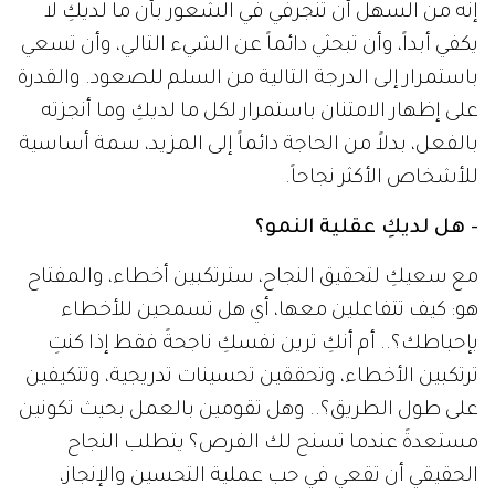
إنه من السهل أن تنجرفي في الشعور بأن ما لديكِ لا
يكفي أبداً، وأن تبحثي دائماً عن الشيء التالي، وأن تسعي
باستمرار إلى الدرجة التالية من السلم للصعود. والقدرة
على إظهار الامتنان باستمرار لكل ما لديكِ وما أنجزته
بالفعل، بدلاً من الحاجة دائماً إلى المزيد، سمة أساسية
للأشخاص الأكثر نجاحاً.
- هل لديكِ عقلية النمو؟
مع سعيكِ لتحقيق النجاح، سترتكبين أخطاء، والمفتاح
هو: كيف تتفاعلين معها، أي هل تسمحين للأخطاء
بإحباطك؟.. أم أنكِ ترين نفسكِ ناجحةً فقط إذا كنتِ
ترتكبين الأخطاء، وتحققين تحسينات تدريجية، وتتكيفين
على طول الطريق؟.. وهل تقومين بالعمل بحيث تكونين
مستعدةً عندما تسنح لك الفرص؟ يتطلب النجاح
الحقيقي أن تقعي في حب عملية التحسين والإنجاز،