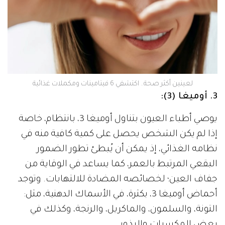
لعينين أكثر صحة.. اكتشفي 6 فيتامينات ومكملات غذائية
3. أوميغا (3):
يوصي أطباء العيون بتناول أوميغا 3، بانتظام، خاصة
إذا لم يكن الشخص يحصل على كمية كافية منه في
نظامه الغذائي، إذ يمكن أن يُبطئ تطور الضمور
البقعي المرتبط بالعمر، كما يساعد في الوقاية من
جفاف العين؛ لخصائصه المضادة للالتهابات. وتوجد
أحماض أوميغا 3، بكثرة، في الأسماك الدهنية، مثل:
التونة، والسلمون، والماكريل، والرنجة، وكذلك في
بعض المكسرات والبذور.