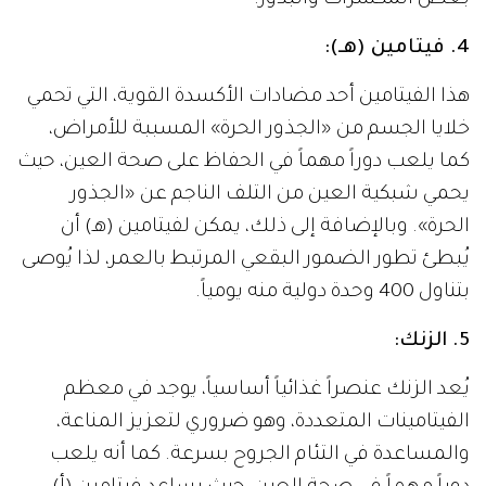
4. فيتامين (هـ
):
هذا الفيتامين أحد مضادات الأكسدة القوية، التي تحمي
خلايا الجسم من «الجذور الحرة» المسببة للأمراض،
كما يلعب دوراً مهماً في الحفاظ على صحة العين، حيث
يحمي شبكية العين من التلف الناجم عن «الجذور
الحرة». وبالإضافة إلى ذلك، يمكن لفيتامين (هـ) أن
يُبطئ تطور الضمور البقعي المرتبط بالعمر، لذا يُوصى
بتناول 400 وحدة دولية منه يومياً.
5. الزنك
:
يُعد الزنك عنصراً غذائياً أساسياً، يوجد في معظم
الفيتامينات المتعددة، وهو ضروري لتعزيز المناعة،
والمساعدة في التئام الجروح بسرعة. كما أنه يلعب