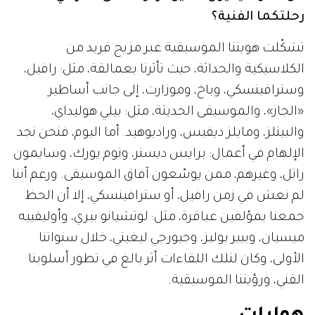
رحلتكما الفنية؟
تشكّلت هويتنا الموسيقية عبر مزيج فريد من
الكلاسيكية والحداثة، حيث تأثرنا بعمالقة، مثل: رافيل،
وسترافينسكي، وباخ، وموزارت، إلى جانب أساطير
«الجاز»، والموسيقى الحديثة، مثل: بيلي هوليداي،
والبيتلز، ومايلز ديفيس، وراديوهيد. أما اليوم، فنحن نجد
الإلهام في أعمال: برايس ديسنر، وتوم يورك، وسايمون
راتل، وغيرهم، ممن يوسّعون آفاق الموسيقى. ورغم أننا
لم نعش في زمن رافيل، أو سترافينسكي، إلا أن الحظ
جمعنا بمؤلفين عباقرة، مثل: لوتشيانو بيري، وأوليفييه
ميسيان، وبيير بوليز، وجيورجي ليغيتي، خلال سنواتنا
الأولى، وكان لتلك اللقاءات أثر بالغ في تطور أسلوبنا
الفني، ورؤيتنا الموسيقية.