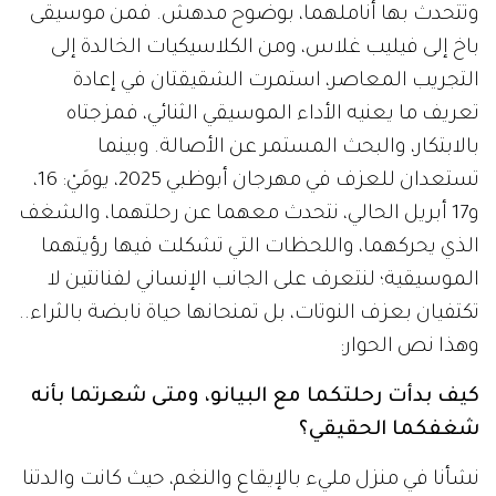
وتتحدث بها أناملهما، بوضوح مدهش. فمن موسيقى
باخ إلى فيليب غلاس، ومن الكلاسيكيات الخالدة إلى
التجريب المعاصر، استمرت الشقيقتان في إعادة
تعريف ما يعنيه الأداء الموسيقي الثنائي، فمزجتاه
بالابتكار، والبحث المستمر عن الأصالة. وبينما
تستعدان للعزف في مهرجان أبوظبي 2025، يومَيْ: 16،
و17 أبريل الحالي، نتحدث معهما عن رحلتهما، والشغف
الذي يحركهما، واللحظات التي تشكلت فيها رؤيتهما
الموسيقية؛ لنتعرف على الجانب الإنساني لفنانتين لا
تكتفيان بعزف النوتات، بل تمنحانها حياة نابضة بالثراء..
وهذا نص الحوار:
كيف بدأت رحلتكما مع البيانو، ومتى شعرتما بأنه
شغفكما الحقيقي؟
نشأنا في منزل مليء بالإيقاع والنغم، حيث كانت والدتنا