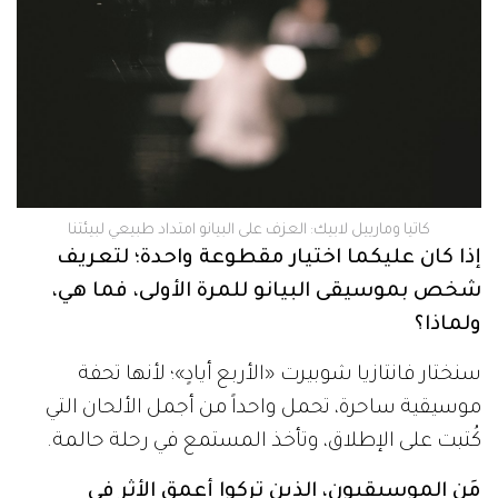
كاتيا ومارييل لابيك: العزف على البيانو امتداد طبيعي لبيئتنا
إذا كان عليكما اختيار مقطوعة واحدة؛ لتعريف
شخص بموسيقى البيانو للمرة الأولى، فما هي،
ولماذا؟
سنختار فانتازيا شوبيرت «الأربع أيادٍ»؛ لأنها تحفة
موسيقية ساحرة، تحمل واحداً من أجمل الألحان التي
كُتبت على الإطلاق، وتأخذ المستمع في رحلة حالمة.
مَن الموسيقيون، الذين تركوا أعمق الأثر في