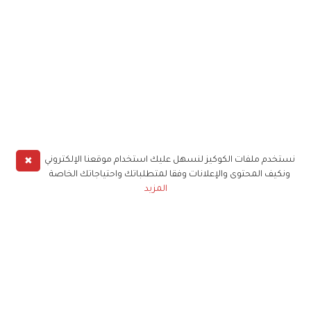
✖
نستخدم ملفات الكوكيز لنسهل عليك استخدام موقعنا الإلكتروني
ونكيف المحتوى والإعلانات وفقا لمتطلباتك واحتياجاتك الخاصة
المزيد
حملوا تطبيق
زهرة الخليج