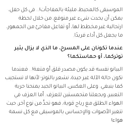
الموسيقى كالمحيط، مليئة بالمفاجآت!.. في كل حفل،
يمكن أن يحدث شيء غير متوقع، من خلال لحظة
ارتجالية غير مخطط لها، أو تفاعل مفاجئ من الجمهور،
ما يجعل كل أداء فريدًا.
عندما تكونان على المسرح، ما الذي لا يزال يثير
توتركما، أو حماستكما؟
البيانو نفسه قد يكون مصدر قلق أو متعة!.. فعندما
تكون حالة الآلة غير جيدة، نشعر بالتوتر؛ لأنها لا تستجيب
كما ينبغي. وعلى العكس، البيانو الجيد يمنحنا حرية
التعبير، ويجعلنا متحمستين للعزف. أما العزف في
الهواء الطلق مع رياح قوية، فهو تحدٍّ من نوع آخر، حيث
تتغير الأصوات والإحساس بالموسيقى مع كل نسمة
هواء!