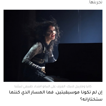
تجربتها.
كاتيا ومارييل لابيك: العزف على البيانو امتداد طبيعي لبيئتنا
إن لم تكونا موسيقيتين، فما المسار الذي كنتما
ستختارانه؟