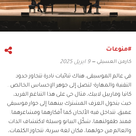
#منوعات
كارمن العسيلي
9 ابريل 2025
في عالم الموسيقى، هناك ثنائيات نادرة تتجاوز حدود
التقنية والمهارة؛ لتصل إلى جوهر الإحساس الخالص..
كاتيا ومارييل لابيك، مثال حي على هذا التناغم الفريد،
حيث يتحول العزف المشترك بينهما إلى حوار موسيقي
عميق، تتداخل فيه الألحان كما أفكارهما ومشاعرهما.
فمنذ طفولتهما، شكّل البيانو وسيلة لاكتشاف الذات
والعالم من حولهما، فكان لغة سرية، تتجاوز الكلمات،