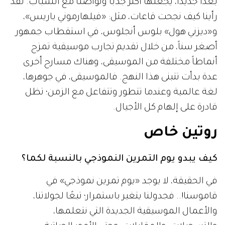
بُعدًا جديدًا، يجعلها أكثر جذبًا وتواصلًا مع الشباب. لقد
رأينا كيف نجحت قاعات، مثل: «فيلهارموني باريس»،
و«ديزني هول» بلوس أنجلوس، في استقطاب جمهور
أصغر سناً، من خلال تقديم تجارب موسيقية تمزج
أنماطاً مختلفة من الموسيقى، وهناك مسارح أخرى
عدة بدأت تتبنى هذا النهج. فالموسيقى، في جوهرها،
لغة عالمية وعندما تتطور وتتفاعل مع الزمن؛ تظل
قادرة على إلهام كل الأجيال.
روتين خاص
كيف يبدو يوم التمرين النموذجي بالنسبة لكما؟
في الحقيقة، لا يوجد «يوم تمرين نموذجي» في
قاموسنا!.. فجدولنا يتغير باستمرار؛ تبعًا لجولاتنا،
والأعمال الموسيقية الجديدة التي نتعلمها،