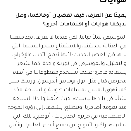
هوايات
بعيدًا عن العزف، كيف تقضيان أوقاتكما، وهل
لديكما هوايات أو اهتمامات أخرى؟
الموسيقى تملأ حياتنا، لكن عندما لا نعزف، نجد متعتنا
في العناية بحديقتنا، والاستمتاع بسحر السينما، التي
نراها فن العصر الحديث؛ لأنها تدمج الأدب، والإخراج،
والتمثيل، والموسيقى في تجربة واحدة. كما نشعر
بسعادة غامرة؛ عندما تُستخدم مقطوعاتنا في أفلام
مخرجين كبار، مثل: بول توماس أندرسون، وريبيكا ميلر.
كما نهوى المشي لمسافات طويلة والسباحة، فقد
نشأنا في بلاد «الباسك»، حيث علّمنا والدنا السباحة
منذ نعومة أظافرنا. ونتطلع، بشغف، إلى رؤية الموجة
الاصطناعية في جزيرة الحديريات - أبوظبي، تلك التي
يحلم بها راكبو الأمواج من جميع أنحاء العالم!.. ونأمل