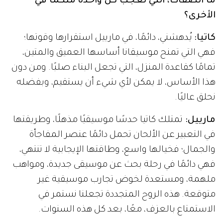
ما الصفات، التي تُعجب كل واحدة منكما في
الأخرى؟
كاتيا:
يُدهشني، دائمًا، في مارييل استقرارها وقوتها؛
فهي التي تمنح موسيقانا أساسها العميق والمتين،
تمامًا كقاعدة المنزل، التي تجعل البناء صلبًا. ومن دون
هذا الأساس، لا يمكن لأي شيء أن يستقيم، وبفضله
نحلق عاليًا.
مارييل:
تمتلك كاتيا حدسًا موسيقيًا مذهلًا، وطريقتها
في التعبير عن الألحان تحمل دائمًا عنصر المفاجأة
والجمال؛ فخيالها واسع، وطاقتها الإيجابية لا تنتهي،
فهي دائمًا في رحلة بحث عن موسيقى جديدة، ومواهب
ملهمة، ومستعدة لخوض تجارب موسيقية غير
متوقعة. هذه الروح المتجددة تجعلنا نستمر في
الاستمتاع بالعزف، معًا، بعد كل هذه السنوات.