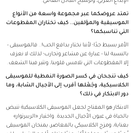
الإبداع العربي، وترسيخ التبادل الثقافي.
تمتد عروضكما عبر مجموعة واسعة من الأنواع
الموسيقية والمؤلفين.. كيف تختاران المقطوعات
التي تناسبكما؟
الأمر بسيط جدًا؛ لأننا نختار بدافع الحب!.. فالموسيقى -
بالنسبة لنا - عبارة عن مشاعر وتجارب؛ لذلك لا نعزف
إلا المقطوعات التي تلامس قلوبنا، وتثير فينا الشغف.
كيف تنجحان في كسر الصورة النمطية للموسيقى
الكلاسيكية، وجَعْلها أقرب إلى الأجيال الشابة، وما
دور الابتكار في ذلك؟
الابتكار هو المفتاح لجعل الموسيقى الكلاسيكية تنبض
بالحياة في عيون الأجيال الجديدة. واختيار «الريبرتوار»
بعناية، ومزج الكلاسيكي بالمعاصر، يمنحان الموسيقى