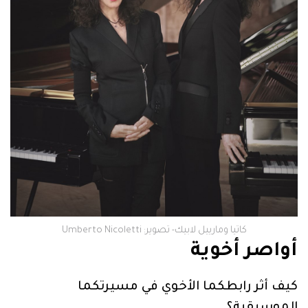
كاتيا ومارييل لابيك- تصوير: Umberto Nicoletti
أواصر أخوية
كيف أثر رابطكما الأخوي في مسيرتكما