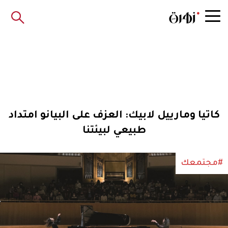
كاتيا ومارييل لابيك: العزف على البيانو امتداد
طبيعي لبيئتنا
#مجتمعك