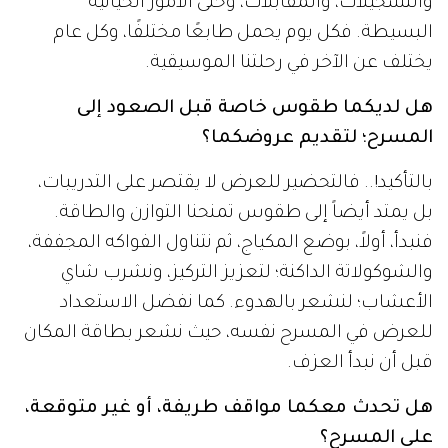
والتسجيلات، والمقابلات، وحتى الأمور الحياتية
البسيطة. فكل يوم يحمل طابعًا مختلفًا، وكل عام
يختلف عن الآخر في رحلتنا الموسيقية.
هل لديكما طقوس خاصة قبل الصعود إلى
المسرح؛ لتقديم عروضكما؟
بالتأكيد!.. فالتحضير للعرض لا يقتصر على التدريبات،
بل يمتد أيضاً إلى طقوس تمنحنا التوازن والطاقة.
فنبدأ، أولاً، بوضع المكياج، ثم نتناول الفواكه المجففة،
والشوكولاتة الداكنة؛ لتعزيز التركيز، ونشرب شاي
الأعشاب؛ لنشعر بالهدوء. كما نفضل الاستعداد
للعرض في المسرح نفسه، حيث نشعر بطاقة المكان
قبل أن نبدأ العزف.
هل تحدث معكما مواقف طريفة، أو غير متوقعة،
على المسرح؟