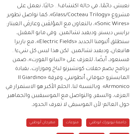
نعيش، دائمًا، في حالة اكتشاف!.. حاليًا، نعمل على
مشروع «Glass/Cocteau Trilogy»، كما نواصل تطوير
«Sonic Wires»، بالتعاون مع المؤلفَين وعازفَي الغيتار:
برايس ديسنر، وديفيد تشالمين. وفي مايو المقبل،
سنطلق ألبومنا الجديد «Electric Fields»، مع باربرا
هانيغان، وديفيد تشالمين. لكن هذا ليس كل شيء!..
فسنعود، أيضًا، للعزف على «البيانو الفورت»، ضمن
برنامج يضم حفلات كونشيرتو لباخ وموزارت، بقيادة
المايسترو جيوفاني أنطونيني، وفرقة «Il Giardino
Armonico». وبالنسبة لنا، الحلم الأكبر هو الاستمرار في
العزف، والسفر، والتواصل مع الموسيقيين والجماهير
حول العالم؛ لأن الموسيقى لا تعرف الحدود.
جامعة نيويورك ابوظبي
منوعات
مهرجان أبوظبي