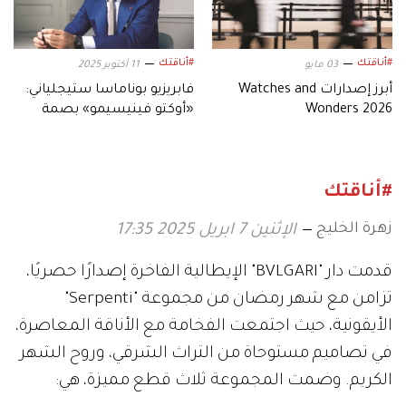
#أناقتك
#أناقتك
03 مايو
11 أكتوبر 2025
أبرز إصدارات Watches and
فابريزيو بوناماسا ستيجلياني:
Wonders 2026
«أوكتو فينيسيمو» بصمة
حقيقية لـ Bvlgari
#أناقتك
زهرة الخليج
الإثنين 7 ابريل 2025 17:35
قدمت دار "BVLGARI" الإيطالية الفاخرة إصدارًا حصريًا،
تزامن مع شهر رمضان من مجموعة "Serpenti"
الأيقونية، حيث اجتمعت الفخامة مع الأناقة المعاصرة،
في تصاميم مستوحاة من التراث الشرقي، وروح الشهر
الكريم. وضمت المجموعة ثلاث قطع مميزة، هي: