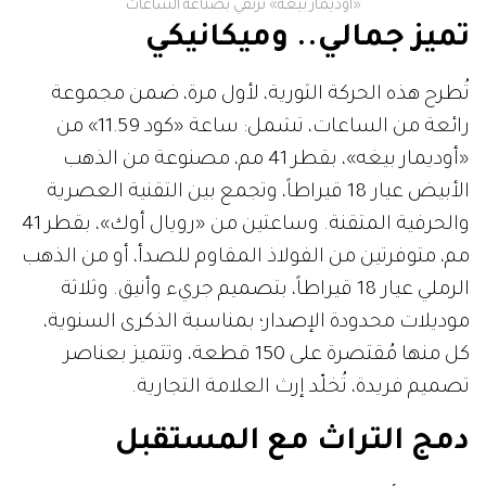
«أوديمار بيغه» ترتقي بصناعة الساعات
تميز جمالي.. وميكانيكي
تُطرح هذه الحركة الثورية، لأول مرة، ضمن مجموعة
رائعة من الساعات، تشمل: ساعة «كود 11.59» من
«أوديمار بيغه»، بقطر 41 مم، مصنوعة من الذهب
الأبيض عيار 18 قيراطاً، وتجمع بين التقنية العصرية
والحرفية المتقنة. وساعتين من «رويال أوك»، بقطر 41
مم، متوفرتين من الفولاذ المقاوم للصدأ، أو من الذهب
الرملي عيار 18 قيراطاً، بتصميم جريء وأنيق. وثلاثة
موديلات محدودة الإصدار؛ بمناسبة الذكرى السنوية،
كل منها مُقتصرة على 150 قطعة، وتتميز بعناصر
تصميم فريدة، تُخلّد إرث العلامة التجارية.
دمج التراث مع المستقبل