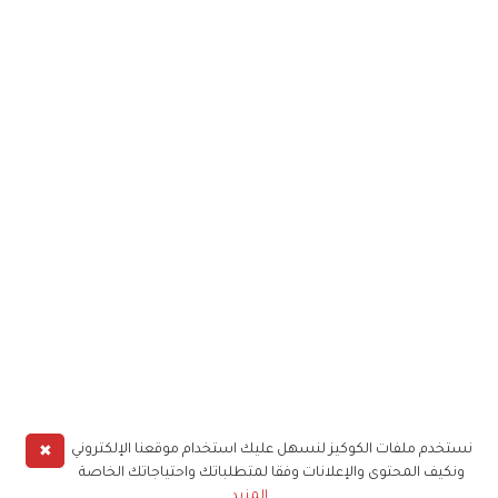
✖
نستخدم ملفات الكوكيز لنسهل عليك استخدام موقعنا الإلكتروني
ونكيف المحتوى والإعلانات وفقا لمتطلباتك واحتياجاتك الخاصة
المزيد