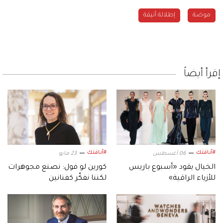
موضة
إطلالة أنيقة
إقرأ أيضاً
#أناقتك
#أناقتك
06 أغسطس
23 مايو
الخيال يقود «أسبوع باريس
كورين لو فول: نصنع مجوهرات
للأزياء الراقية»
لكننا نفكّر كفنانين