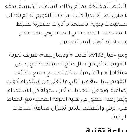
الأشهر المختلفة، بما في ذلك السنوات الكبيسة، بدقة
لا مثيل لها. تقليدياً، كانت ساعات التقويم الدائم تتطلب
تصحيحات يدوية، باستخدام أدوات صغيرة؛ لضبط
المصححات المدمجة في العلبة، وهي عملية غير
مريحة، قد تُرهق المستخدمين.
ومع «عيار 7138»، أعادت «أوديمار بيغه» تعريف تجربة
التقويم الدائم، من خلال دمج نظام ضبط تاج بديهي
«متكامل». ولأول مرة، يمكن تصحيح جميع وظائف
التقويم بسلاسة عبر التاج، ما يُغني عن استخدام أدوات
إضافية، ويجعل التعديلات أكثر سهولة في الاستخدام.
ويُعزز هذا التطور في تقنية الحركة العمليةَ مع الحفاظ
على الرقي والتعقيد، اللذين يُميزان صناعة الساعات
الراقية.