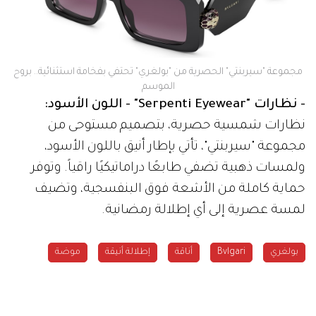
مجموعة "سيربنتي" الحصرية من "بولغري" تحتفي بفخامة استثنائية.. بروح
الموسم
- نظارات "Serpenti Eyewear" - اللون الأسود:
نظارات شمسية حصرية، بتصميم مستوحى من
مجموعة "سيربنتي"، تأتي بإطار أنيق باللون الأسود،
ولمسات ذهبية تضفي طابعًا دراماتيكيًا راقياً. وتوفر
حماية كاملة من الأشعة فوق البنفسجية، وتضيف
لمسة عصرية إلى أي إطلالة رمضانية.
بولغري
Bvlgari
أناقة
إطلالة أنيقة
موضة