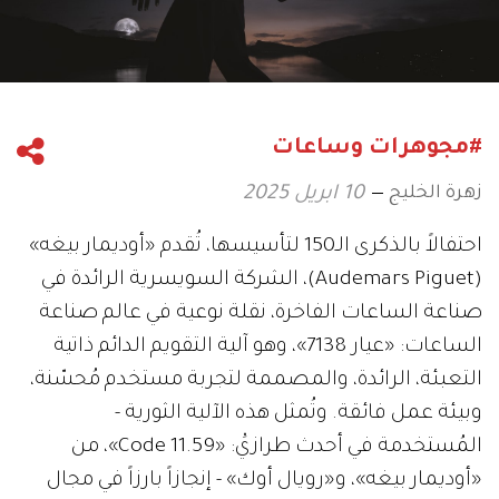
#مجوهرات وساعات
زهرة الخليج
10 ابريل 2025
احتفالاً بالذكرى الـ150 لتأسيسها، تُقدم «أوديمار بيغه»
(Audemars Piguet)، الشركة السويسرية الرائدة في
صناعة الساعات الفاخرة، نقلة نوعية في عالم صناعة
الساعات: «عيار 7138»، وهو آلية التقويم الدائم ذاتية
التعبئة، الرائدة، والمصممة لتجربة مستخدم مُحسّنة،
وبيئة عمل فائقة. وتُمثل هذه الآلية الثورية -
المُستخدمة في أحدث طرازيَْ: «Code 11.59»، من
«أوديمار بيغه»، و«رويال أوك» - إنجازاً بارزاً في مجال