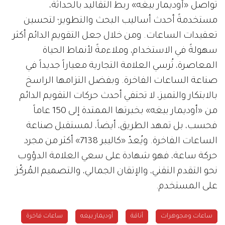
تواصل «أوديمار بيغه» ربط التقاليد بالحداثة،
مستخدمةً أحدث أساليب البحث والتطوير؛ لتحسين
تعقيدات الساعات. ومن خلال جعل التقويم الدائم أكثر
سهولةً في الاستخدام، وملاءمةً لأنماط الحياة
المعاصرة، تُرسي العلامة التجارية معياراً جديداً في
صناعة الساعات الفاخرة. وبفضل التزامها الراسخ
بالابتكار والتميز، لا تحتفي أحدث حركات التقويم الدائم
من «أوديمار بيغه» بخبرتها الممتدة إلى 150 عاماً
فحسب، بل تمهد الطريق، أيضاً، لمستقبل صناعة
الساعات الفاخرة. ويُعدّ «كاليبر 7138» أكثر من مجرد
حركة ساعة، فهو شهادة على سعي العلامة الدؤوب
نحو التقدم التقني، والإتقان الجمالي، والتصميم المُركّز
على المستخدم.
ساعات ومجوهرات
أناقة
أوديمار بيغه
ساعات فاخرة