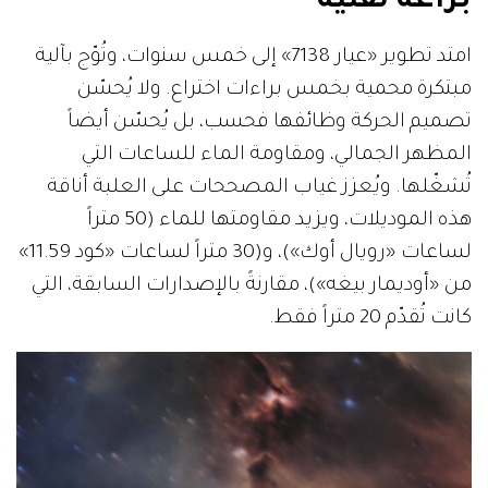
براعة تقنية
امتد تطوير «عيار 7138» إلى خمس سنوات، وتُوّج بآلية
مبتكرة محمية بخمس براءات اختراع. ولا يُحسّن
تصميم الحركة وظائفها فحسب، بل يُحسّن أيضاً
المظهر الجمالي، ومقاومة الماء للساعات التي
تُشغّلها. ويُعزز غياب المصححات على العلبة أناقة
هذه الموديلات، ويزيد مقاومتها للماء (50 متراً
لساعات «رويال أوك»)، و(30 متراً لساعات «كود 11.59»
من «أوديمار بيغه»)، مقارنةً بالإصدارات السابقة، التي
كانت تُقدّم 20 متراً فقط.