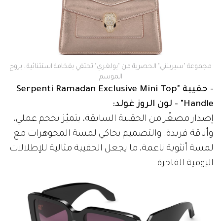
مجموعة "سيربنتي" الحصرية من "بولغري" تحتفي بفخامة استثنائية.. بروح
الموسم
- حقيبة "Serpenti Ramadan Exclusive Mini Top
Handle" - لون الروز غولد:
إصدار مصغّر من الحقيبة السابقة، يتميّز بحجم عملي،
وأناقة فريدة. والتصميم يحاكي لمسة المجوهرات مع
لمسة أنثوية ناعمة، ما يجعل الحقيبة مثالية للإطلالات
اليومية الفاخرة.