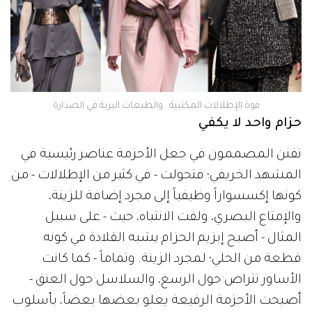
قوة الإطلالات المكتبية.. والطبعات البرية في الصدارة
حزام واحد لا يكفي
تفنن المصممون في جعل الأحزمة عناصر رئيسية في
المشهد الخريفي؛ فتحولت - في كثير من الإطلالات - من
كونها إكسسواراً وظيفياً إلى مجرد إضافة للزينة،
والإمتاع البصري، ولفت الانتباه، حيث - على سبيل
المثال - أصبح إبزيم الحزام يشبه القلادة في كونه
قطعة من الحلي؛ لمجرد الزينة. وتماماً - كما كانت
الأساور تتراص حول الرسغ، والسلاسل حول العنق -
أصبحت الأحزمة الرفيعة يعلو بعضها بعضاً، بأسلوب