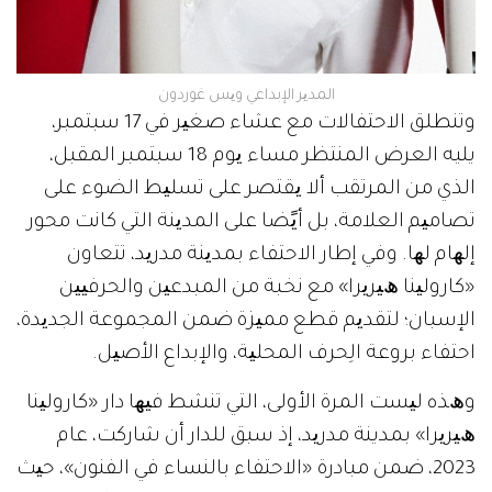
اﻟﻤﺪﯾﺮ اﻹﺑﺪاﻋﻲ وﯾﺲ ﻏﻮردون
وﺗﻨﻄﻠﻖ اﻻﺣﺘﻔﺎﻻت ﻣﻊ ﻋﺸﺎء ﺻﻐﯿﺮ ﻓﻲ 17 ﺳﺒﺘﻤﺒﺮ،
يليه اﻟﻌﺮض اﻟﻤﻨﺘﻈﺮ ﻣﺴﺎء ﯾﻮم 18 ﺳﺒﺘﻤﺒﺮ المقبل،
اﻟﺬي ﻣﻦ اﻟﻤﺮﺗﻘﺐ أﻻ ﯾﻘﺘﺼﺮ ﻋﻠﻰ ﺗﺴﻠﯿﻂ اﻟﻀﻮء ﻋﻠﻰ
ﺗﺼﺎﻣﯿﻢ اﻟﻌﻼﻣﺔ، ﺑﻞ أﯾًﻀﺎ ﻋﻠﻰ اﻟﻤﺪﯾﻨﺔ اﻟﺘﻲ ﻛﺎﻧﺖ ﻣﺤﻮر
إﻟﮭﺎم ﻟﮭﺎ. وﻓﻲ إطﺎر اﻻﺣﺘﻔﺎء ﺑﻤﺪﯾﻨﺔ ﻣﺪرﯾﺪ، ﺗﺘﻌﺎون
«ﻛﺎروﻟﯿﻨﺎ ھﯿﺮﯾﺮا» ﻣﻊ ﻧﺨﺒﺔ ﻣﻦ اﻟﻤﺒﺪﻋﯿﻦ واﻟﺤﺮﻓﯿﯿﻦ
اﻹﺳﺒﺎن؛ ﻟﺘﻘﺪﯾﻢ ﻗﻄﻊ ﻣﻤﯿﺰة ﺿﻤﻦ اﻟﻤﺠﻤﻮﻋﺔ اﻟﺠﺪﯾﺪة،
اﺣﺘﻔﺎء ﺑﺮوﻋﺔ اﻟِﺤﺮف اﻟﻤﺤﻠﯿﺔ، واﻹﺑﺪاع اﻷﺻﯿﻞ.
وھﺬه ﻟﯿﺴﺖ اﻟﻤﺮة اﻷوﻟﻰ، اﻟﺘﻲ ﺗﻨﺸﻂ ﻓﯿﮭﺎ دار «ﻛﺎروﻟﯿﻨﺎ
ھﯿﺮﯾﺮا» بمدينة ﻣﺪرﯾﺪ، إذ ﺳﺒﻖ ﻟﻠﺪار أن ﺷﺎرﻛﺖ، ﻋﺎم
2023، ﺿﻤﻦ ﻣﺒﺎدرة «اﻻﺣﺘﻔﺎء ﺑﺎﻟﻨﺴﺎء ﻓﻲ اﻟﻔﻨﻮن»، ﺣﯿﺚ