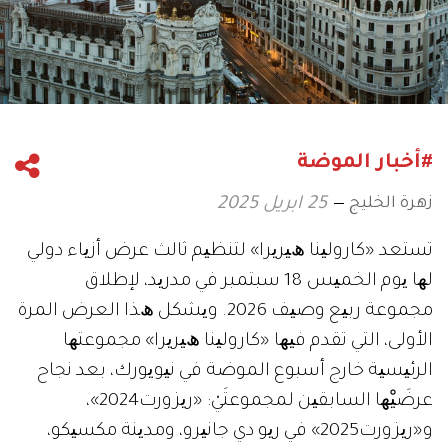
#أخبار الموضة
زهرة الخليج
25 ابريل 2025
ﺗﺴﺘﻌﺪ «ﻛﺎروﻟﯿﻨﺎ ھﯿﺮﯾﺮا» ﻟﺘﻨﻈﯿﻢ ﺛﺎﻟﺚ ﻋﺮض أزﯾﺎء دوﻟﻲ
ﻟﮭﺎ ﯾﻮم اﻟﺨﻤﯿﺲ 18 ﺳﺒﺘﻤﺒﺮ ﻓﻲ ﻣﺪرﯾﺪ، ﻹطﻼق
ﻣﺠﻤﻮﻋﺔ رﺑﯿﻊ وﺻﯿﻒ 2026. وﯾﺸﻜﻞ ھﺬا اﻟﻌﺮض اﻟﻤﺮة
اﻷوﻟﻰ، اﻟﺘﻲ ﺗﻘﺪم ﻓﯿﮭﺎ «ﻛﺎروﻟﯿﻨﺎ ھﯿﺮﯾﺮا» ﻣﺠﻤﻮﻋﺘﮭﺎ
اﻟﺮﺋﯿﺴﯿﺔ ﺧﺎرج أﺳﺒﻮع اﻟﻤﻮﺿﺔ ﻓﻲ ﻧﯿﻮﯾﻮرك، ﺑﻌﺪ ﻧﺠﺎح
ﻋﺮﺿَﯿْﮭﺎ اﻟﺴﺎﺑﻘﯿﻦ ﻟﻤﺠﻤﻮﻋﺘَﻲْ: «رﯾﺰورت2024»،
و«رﯾﺰورت2025» ﻓﻲ رﯾﻮ دي ﺟﺎﻧﯿﺮو، وﻣﺪﯾﻨﺔ ﻣﻜﺴﯿﻜﻮ،