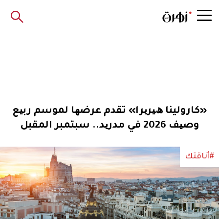
«كارولينا ھﯿﺮﯾﺮا» تقدم ﻋﺮﺿﮭﺎ ﻟﻤﻮﺳﻢ رﺑﯿﻊ
وﺻﯿﻒ 2026 ﻓﻲ ﻣﺪرﯾﺪ.. سبتمبر المقبل
#أناقتك