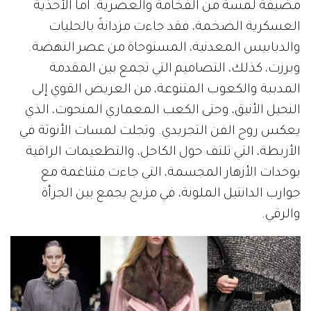
مضيفةً لمسة من الفخامة والعصرية. أما الأحذية
العسكرية الضخمة، فقد جاءت مزدانةً بالحليات
والدبابيس المعدنية، المستوحاة من عصر النهضة.
وبرزت، كذلك، التصاميم التي تجمع بين المقدمة
المدببة والكعوب المتنوعة، من العريض القوي إلى
النحيل الأنيق، وحتى الكعب المعماري المنحوت، الذي
يعكس روح الفن التجريدي. وتجلت لمسات الأنوثة في
الأربطة، التي تلتف حول الكاحل، والتطعيمات الراقية
بوحدات الأزهار المجسمة، التي جاءت متناغمة مع
جوارب الدانتيل الملونة، في مزيج يجمع بين الجرأة
والرقي.