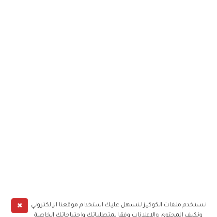
✖
نستخدم ملفات الكوكيز لنسهل عليك استخدام موقعنا الإلكتروني
ونكيف المحتوى والإعلانات وفقا لمتطلباتك واحتياجاتك الخاصة