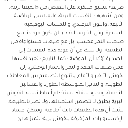
طريقة تنسيق مبتكرة، على النقيض من «الميغا ترند»،
ومن أشهرها: النقشات البرية، والملابس الرياضية
الأنيقة، واللون البرغندي، واللمسات البوهيمية
الساحرة. وفي الخريف القادم، لن يكون موعدنا مع
طبعات النمر فحسب، بل مع طبعات مستواجاة من
الطبيعة. ولا شك في أن عودة هذه النقشات إلى
الصدارة تؤكد أن الموضة - كما التاريخ - تعيد نفسها.
فمن طبعات الفهد والنمر والحمار الوحشي، إلى
نقوش الأبقار والأفاعي، تتنوع التصاميم بين المعاطف
الطويلة، والتنانير المتوسطة الطول، والفساتين
الناعمة، وبجلود نباتية؛ باستخدام أنماط تشبه النقوش
البرية بطرق لا تتضمن استغلالها، ولا تضر بالطبيعة،
لتثبت أن هذه الطبعات باتت أخلاقية. ويمكن اعتماد
الإكسسوارات المزخرفة بنقوش برية؛ لتميز هادئ.