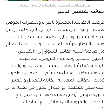
قوة الإطلالات المكتبية.. والطبعات البرية في الصدارة
حقائب الملمس الناعم
فرضت الحقائب، المكسوة بالفراء وشعيرات الموهير،
نفسها - بقوة - على منصات عروض الأزياء؛ لتتحول من
مجرد إكسسوار يومي إلى قطعة فنية تنبض بالحياة،
وتلفت الأنظار بجرأتها الملموسة. وقد امتدت الأحجام
من ضخمة تشبه حقائب التسوق إلى «الكلاتش»
الفروي الصغير، وحقائب «الكروس» بتفاصيلها
الرقيقة، كما رأينا حقائب بلمسات معدنية، وقوالب
منحوتة، تعكس توجهاً هندسياً في التصميم. وظهرت،
كذلك، الحقائب المعيارية، القابلة للتعديل والتغيير،
حيث يمكن للقطعة الواحدة أن تتحول من حقيبة يد إلى
حقيبة كروس، أو حتى حقيبة ظهر؛ ما يعكس روح
التعددية والمرونة، التي تتماشى مع أنماط الحياة