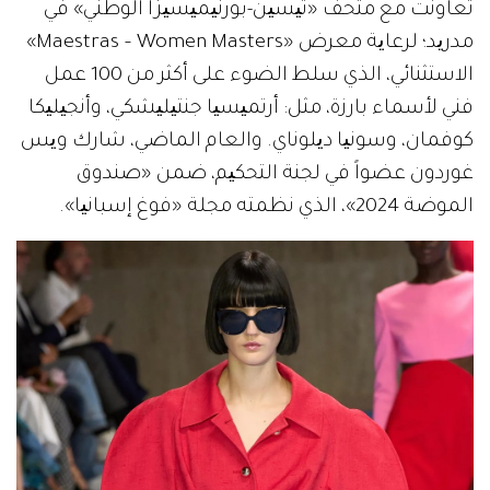
ﺗﻌﺎوﻧﺖ ﻣﻊ ﻣﺘﺤﻒ «ﺗﯿﺴﯿﻦ-ﺑﻮرﻧﯿﻤﯿﺴﯿﺰا اﻟﻮطﻨﻲ» ﻓﻲ
ﻣﺪرﯾﺪ؛ ﻟﺮﻋﺎﯾﺔ ﻣﻌﺮض «Maestras – Women Masters»
اﻻﺳﺘﺜﻨﺎﺋﻲ، اﻟﺬي ﺳﻠﻂ اﻟﻀﻮء ﻋﻠﻰ أﻛﺜﺮ ﻣﻦ 100 ﻋﻤﻞ
ﻓﻨﻲ ﻷﺳﻤﺎء ﺑﺎرزة، ﻣﺜﻞ: أرﺗﻤﯿﺴﯿﺎ ﺟﻨﺘﯿﻠﯿﺸﻜﻲ، وأﻧﺠﯿﻠﯿﻜﺎ
ﻛﻮﻓﻤﺎن، وﺳﻮﻧﯿﺎ دﯾﻠﻮﻧﺎي. واﻟﻌﺎم اﻟﻤﺎﺿﻲ، ﺷﺎرك وﯾﺲ
ﻏﻮردون عضواً ﻓﻲ ﻟﺠﻨﺔ اﻟﺘﺤﻜﯿﻢ، ﺿﻤﻦ «ﺻﻨﺪوق
اﻟﻤﻮﺿﺔ 2024»، اﻟﺬي نظمته مجلة «ﻓﻮغ إﺳﺒﺎﻧﯿﺎ».