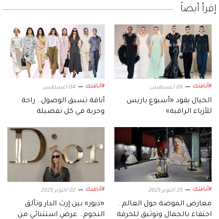
إقرأ أيضاً
#أناقتك
#أناقتك
06 أغسطس
04 أغسطس
الخيال يقود «أسبوع باريس
أناقة تسبق الوصول.. راحة
للأزياء الراقية»
وحرية في كل تفصيلة
#أناقتك
#أناقتك
25 أكتوبر 2025
02 أكتوبر 2025
معارض الموضة حول العالم..
«ديور» بين إرث الدار وتألق
احتفاء بالجمال وتوثيق للحرفة
النجوم.. عرض استثنائي من