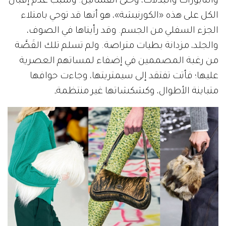
والتايورات والبدلات، وحتى الفساتين. وسبب عدم إقبال
الكل على هذه «الكورنيشة»، هو أنها قد توحي بامتلاء
الجزء السفلي من الجسم. وقد رأيناها في الصوف،
والجلد، مزدانة بطيات متراصة. ولم تسلم تلك القَصَّة
من رغبة المصممين في إضفاء لمساتهم العصرية
عليها؛ فأتت تفتقد إلى سيمتريتها، وجاءت حوافها
متباينة الأطوال، وكشكشاتها غير منتظمةـ