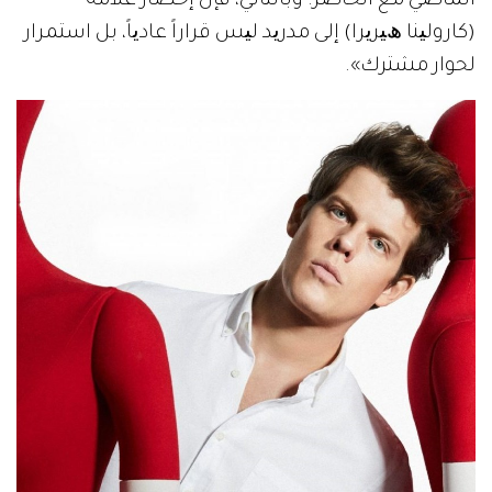
اﻟﻤﺎﺿﻲ ﻣﻊ اﻟﺤﺎﺿﺮ. وﺑﺎﻟﺘﺎﻟﻲ، ﻓﺈن إحضار ﻋﻼﻣﺔ
(ﻛﺎروﻟﯿﻨﺎ ھﯿﺮﯾﺮا) إﻟﻰ ﻣﺪرﯾﺪ ﻟﯿﺲ ﻗﺮاراً ﻋﺎدﯾﺎً، ﺑﻞ اﺳﺘﻤﺮار
لحوار ﻣﺸﺘﺮك».