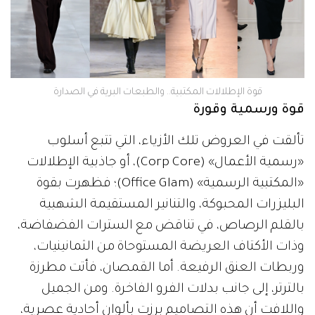
قوة الإطلالات المكتبية.. والطبعات البرية في الصدارة
قوة ورسمية وقورة
تألقت في العروض تلك الأزياء، التي تتبع أسلوب
«رسمية الأعمال» (Corp Core)، أو جاذبية الإطلالات
«المكتبية الرسمية» (Office Glam)؛ فظهرت بقوة
البليزرات المحبوكة، والتنانير المستقيمة الشهبية
بالقلم الرصاص، في تناقض مع السترات الفضفاضة،
وذات الأكتاف العريضة المستوحاة من الثمانينيات،
وربطات العنق الرفيعة. أما القمصان، فأتت مطرزة
بالترتر، إلى جانب بدلات الفرو الفاخرة. ومن الجميل
واللافت أن هذه التصاميم برزت بألوان أحادية عصرية،