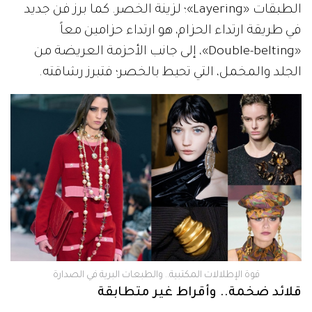
الطبقات «Layering»؛ لزينة الخصر. كما برز فن جديد
في طريقة ارتداء الحزام، هو ارتداء حزامين معاً
«Double-belting»، إلى جانب الأحزمة العريضة من
الجلد والمخمل، التي تحيط بالخصر؛ فتبرز رشاقته.
قوة الإطلالات المكتبية.. والطبعات البرية في الصدارة
قلائد ضخمة.. وأقراط غير متطابقة