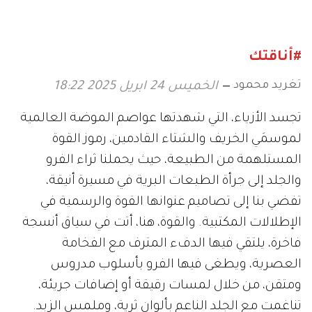
والإبداع
قلب باريس
#أناقتك
تغريد محمود
الخميس 24 ابريل 2025 18:22
تجسد الأزياء، التي شهدتها عواصم الموضة العالمية
لموسمَي الخريف والشتاء القادمين، رموز القوة
المستلهمة من الطبيعة، حيث يحملنا ثراء الفرو
والجلد إلى جرأة الطبعات البرية في مسيرة أنيقة،
تفضي بنا إلى تصاميم عنوانها القوة والرسمية في
الإطلالات المكتبية. والقوة، هنا، أتت في سياق أنسجة
فاخرة، يلتقي فيها الدفء المترف مع الفخامة
العصرية، ويطغى فيها الفرو بأسلوب مدروس
ومتقن، من خلال لمسات رقيقة أو إضافات جريئة،
تناغمت مع الجلد الناعم بألوان ثرية، وملمس الزبد.