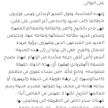
ﻋﻠﻰ اﻟﺘﻮاﻟﻲ.
وﺑﮭﺬه اﻟﻤﻨﺎﺳﺒﺔ، ﯾﻘﻮل اﻟﻤﺪﯾﺮ اﻹﺑﺪاﻋﻲ وﯾﺲ ﻏﻮردون:
«ﻟﻄﺎﻟﻤﺎ ﻛﺎﻧﺖ ﻣﺪرﯾﺪ واﺣﺪة ﻣﻦ أﻋﺰ اﻟﻤﺪن على ﻗﻠﺒﻲ؛
ﻓﮭﻲ ﺗﺰﺧﺮ ﺑﺎﻟﺘﺎرﯾﺦ واﻟﻔﻦ واﻟﺜﻘﺎﻓﺔ واﻟﻤﻌﺎﻟﻢ اﻟﻤﻤﯿﺰة.
وﺗﻨﺒﺾ ﻣﺪرﯾﺪ ﺑﻄﺎﻗﺔ اﺳﺘﺜﻨﺎﺋﯿﺔ وﺛﻘﺎﻓﺔ ﻏﻨﯿﺔ، وﺗﺤﺘﻀﻦ
اﻟﻌﺪﯾﺪ ﻣﻦ اﻟﻤﺒﺪﻋﯿﻦ، اﻟﺬﯾﻦ ﯾﺘﻤﯿﺰون ﺑﺮؤﯾﺔ ﻓﺮﯾﺪة
ﻟﻠﺠﻤﺎل واﻟﻔﺮح. ففي ﻛﻞ زﯾﺎرة ﻟﻲ إﻟﻰ ھﺬه اﻟﻤﺪﯾﻨﺔ؛
أﺷﻌﺮ ﻛﺄﻧﻨﻲ أﺗﻠﻘﻰ ﺟﺮﻋﺔ ﻣﺘﺠّﺪدة ﻣﻦ اﻹﻟﮭﺎم. فھﻨﺎ، ﺗﺼﺒﺢ
ﻓﻠﺴﻔﺔ (أﻟﯿﻐﺮﯾﺎدي ﻓﯿﻔﯿﺮ)، أي ﺑﮭﺠﺔ اﻟﺤﯿﺎة، ﺣﻘﯿﻘﺔ
ﻣﻠﻤﻮﺳﺔ». وﺗﺎﺑﻊ ﻗﺎﺋًﻼ: «ﻣﻦ ﻋﺸﺎء ﻋﻔﻮي ﻓﻲ ﻣﻄﻌﻢ
(ﻛﺎﺳﺎﻟﻮﺳﯿﻮ)، إﻟﻰ ﻧﺰھﺔ طﻮﯾﻠﺔ ﻓﻲ ﺣﺪﯾﻘﺔ (إلرﯾﺘﯿﺮو)، أو
ﺳﺎﻋﺔ ھﺎدﺋﺔ ﻓﻲ ﻣﺘﺤﻒ رﯾﻨﺎ ﺻﻮﻓﯿﺎ، فمدريد ﻣﺪﯾﻨﺔ رﺳﻢ
ﻣﻌﺎﻟﻤﮭﺎ اﻟﺘﺎرﯾﺦ، ﻟﻜﻨﮭﺎ ﻻ ﺗﻌﯿﺶ ﻓﻲ اﻟﻤﺎﺿﻲ أﺑﺪًا؛
فھﻨﺎك ﺳﺤﺮ ﺧﺎص ﻓﻲ اﻟﻄﺮﯾﻘﺔ اﻟﺘﻲ ﯾﺘﻌﺎﯾﺶ ﺑﮭﺎ