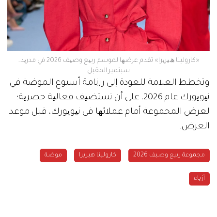
«كارولينا ھﯿﺮﯾﺮا» تقدم ﻋﺮﺿﮭﺎ ﻟﻤﻮﺳﻢ رﺑﯿﻊ وﺻﯿﻒ 2026 ﻓﻲ ﻣﺪرﯾﺪ..
سبتمبر المقبل
وﺗﺨﻄﻂ اﻟﻌﻼﻣﺔ ﻟﻠﻌﻮدة إﻟﻰ رزﻧﺎﻣﺔ أﺳﺒﻮع اﻟﻤﻮﺿﺔ ﻓﻲ
ﻧﯿﻮﯾﻮرك ﻋﺎم 2026، ﻋﻠﻰ أن ﺗﺴﺘﻀﯿﻒ ﻓﻌﺎﻟﯿﺔ ﺣﺼﺮﯾﺔ؛
ﻟﻌﺮض اﻟﻤﺠﻤﻮﻋﺔ أﻣﺎم ﻋﻤﻼﺋﮭﺎ ﻓﻲ ﻧﯿﻮﯾﻮرك، ﻗﺒﻞ ﻣﻮﻋﺪ
اﻟﻌﺮض.
مجموعة ربيع وصيف 2026
كارولينا هيريرا
موضة
أزياء