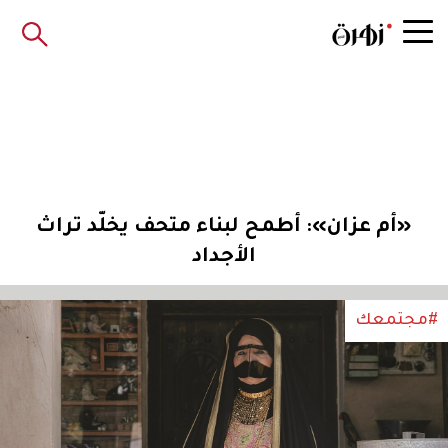
«أم عزان»: أطمح لبناء متحف يخلّد تراث
الأجداد
#مجتمعك