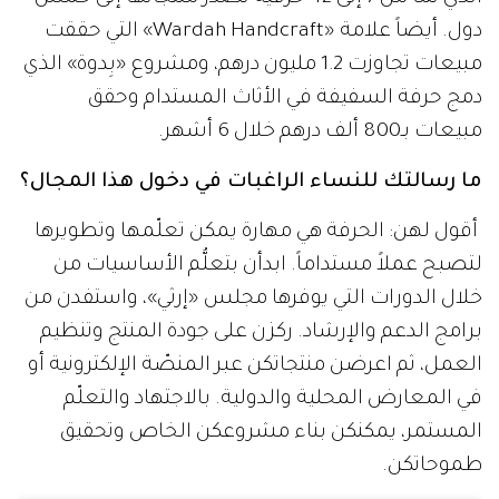
دول. أيضاً علامة «Wardah Handcraft» التي حققت
مبيعات تجاوزت 1.2 مليون درهم، ومشروع «بِدوة» الذي
دمج حرفة السفيفة في الأثاث المستدام وحقق
مبيعات بـ800 ألف درهم خلال 6 أشهر.
ما رسالتك للنساء الراغبات في دخول هذا المجال؟
أقول لهن: الحرفة هي مهارة يمكن تعلّمها وتطويرها
لتصبح عملاً مستداماً. ابدأن بتعلُّم الأساسيات من
خلال الدورات التي يوفرها مجلس «إرثي»، واستفدن من
برامج الدعم والإرشاد. ركزن على جودة المنتج وتنظيم
العمل، ثم اعرضن منتجاتكن عبر المنصّة الإلكترونية أو
في المعارض المحلية والدولية. بالاجتهاد والتعلّم
المستمر، يمكنكن بناء مشروعكن الخاص وتحقيق
طموحاتكن.