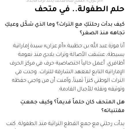
«أم عزان»: أطمح لبناء متحف يخلّد تراث الأجداد
حلم الطفولة.. في متحف
كيف بدأت رحلتكِ مع التراث؟ وما الذي شكّل وعيكِ
تجاهه منذ الصغر؟
أنا موزة عبد الله بن حظيبة «أم عزان» سيدة إماراتية
بسيطة، عشقت الأصالة وتراث بلادي منذ نعومة
أظافري. أعمل حالياً اختصاصية حرف في مركز الحرف
الإماراتية التابع لمعهد الشارقة للتراث. وجدت في
التراث الوطني كنزاً ثميناً، وآمنت أن من واجبي حفظه
وتوثيقه ونقله للأجيال القادمة.
هل المتحف كان حلماً قديماً؟ وكيف جمعتِ
مقتنياته؟
بدأت رحلتي مع جمع القطع التراثية منذ الطفولة. كنت