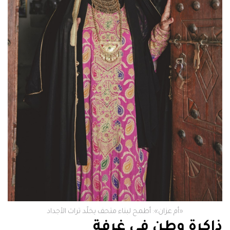
«أم عزان»: أطمح لبناء متحف يخلّد تراث الأجداد
ذاكرة وطن في غرفة