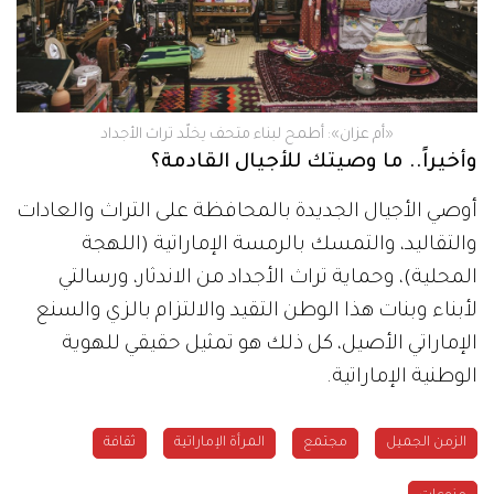
«أم عزان»: أطمح لبناء متحف يخلّد تراث الأجداد
وأخيراً.. ما وصيتك للأجيال القادمة؟
أوصي الأجيال الجديدة بالمحافظة على التراث والعادات
والتقاليد، والتمسك بالرمسة الإماراتية (اللهجة
المحلية)، وحماية تراث الأجداد من الاندثار، ورسالتي
لأبناء وبنات هذا الوطن التقيد والالتزام بالزي والسنع
الإماراتي الأصيل، كل ذلك هو تمثيل حقيقي للهوية
الوطنية الإماراتية.
الزمن الجميل
مجتمع
المرأة الإماراتية
ثقافة