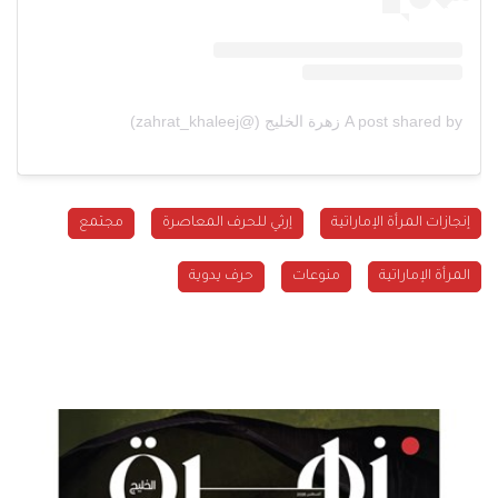
A post shared by زهرة الخليج (@zahrat_khaleej)
إنجازات المرأة الإماراتية
إرثي للحرف المعاصرة
مجتمع
المرأة الإماراتية
منوعات
حرف يدوية