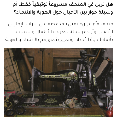
هل ترين في المتحف مشروعاً توثيقياً فقط، أم
وسيلة حوار بين الأجيال حول الهوية والانتماء؟
متحف «أم عزان» يمثل نافذة حية على التراث الإماراتي
الأصيل، وأريده وسيلة لتعريف الأطفال والشباب
بأنماط حياة الأجداد، وتعزيز شعورهم بالانتماء والهوية.