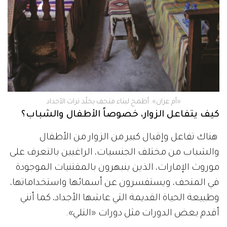
«أم عزان»: أطمح لبناء متحف يخلّد تراث الأجداد
كيف يتفاعل الزوار، خصوصاً الأطفال والشباب؟
هناك تفاعل وإقبال كبير من الزوار من الأطفال
والشباب من مختلف الجنسيات، الراغبين بالتعرف على
موروث الإمارات، الذين ينبهرون بالمقتنيات الموجودة
في المتحف، ويستفسرون عن أسمائها واستخداماتها،
وطبيعة الحياة القديمة التي عاشها الأجداد، كما أنني
أقدم بعض الدورات مثل دورات «التلي».