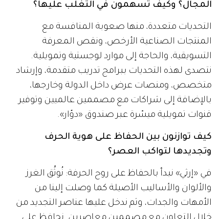
المجال؟ وكيف تسهمون في التغلب عليها؟
التحديات متعددة، منها صعوبة المنافسة مع
المنتجات الصناعية الأرخص، ونقص المعرفة
التسويقية، والحاجة إلى موارد لوجستية وتمويلية.
نتصدى لهذه التحديات ببرامج تدريب متقدمة، وإرشاد
متخصص، ومنصات عرض داخل الدولة وخارجها،
بالإضافة إلى شراكات مع مصممين عالميين وتوفير
قنوات تمويلية ميسّرة عبر صندوق «دوّار».
كيف توازنون بين الحفاظ على هوية الحرف
وتجديدها لتواكب العصر؟
في «إرثي» نبدأ بالحفاظ على روح الحرفة: نُوثِّق الغرز
والألوان والأساليب الأصيلة كما وصلت إلينا من
الأمهات والجدات، وثم ندخل عليها عناصر التجديد من
خلال التعاون مع مصممين معاصرين. نحافظ على