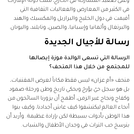
وعلى صعيد المشاركة في الخارج، مثلت دولة الإمارات
في الكثير من المعارض والفعاليات الثقافية التي
أقيمت في دول الخليج والبرازيل والمكسيك والهند
والبرتغال وألمانيا وإسبانيا، والصين، وتايلند، واليونان.
رسالة للأجيال الجديدة
الرسالة التي تسعى الوالدة موزة إيصالها
للمجتمع من خلال هذا المتحف؟
متحف «أم عزان» ليس فقط مكاناً لعرض المقتنيات،
بل هو سجل حيّ يؤرخ ويحكي تاريخ وطن ورحلة صمود
وكفاح ونجاح عبر الزمن، أطمح أن يزورنا السائحون من
أنحاء العالم ليكتشفوا كيف عاش أجدادنا، وكيف بنوا
هذا الوطن بأدوات بسيطة لكن بإرادة عظيمة. وأريد أن
يترسخ حب التراث في وجدان الأطفال والشباب.