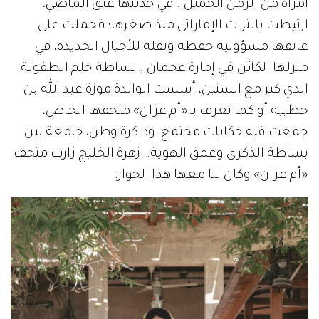
امرأة من الزمن الجميل.. في حديثها عبق الماضي،
ارتبطت بالتراث الإماراتي منذ صغرها؛ فحملت على
عاتقها مسؤولية حفظه ونقله للأجيال الجديدة، في
منزلها الكائن في إمارة عجمان.. بساطة حلم الطفولة
الذي كبر مع السنين، أسست الوالدة موزة عبد الله بن
حظيبة أو كما تعرف بـ «أم عزان» متحفها الخاص،
جمعت فيه حكايات مجتمع، وذاكرة وطن، جامعة بين
بساطة الذكرى وعمق الهوية.. زهرة الخليج زارت متحف
«أم عزان» وكان لنا معها هذا الحوار: