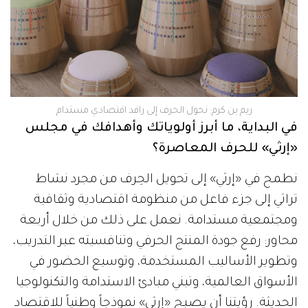
ريم بن كرم: نحول الحرف إلى رافد اقتصادي مستدام
في البداية، ما أبرز أولوياتك وأهدافك في مجلس
«إرثي» للحرف المعاصرة؟
نطمح في «إرثي» إلى تحويل الحِرف من مجرد نشاط
تراثي إلى جزء فاعل من منظومة اقتصادية وثقافية
ومجتمعية مستدامة. نعمل على ذلك من خلال أربعة
محاور: رفع جودة المنتج الحرفي وتنافسيته عبر التدريب،
وتطوير الأساليب المستخدمة، وتوسيع الحضور في
الأسواق العالمية، وتبني مبادئ الاستدامة والتكنولوجيا
الحديثة. رؤيتنا أن يصبح «إرثي» نموذجاً وطنياً للاقتصاد