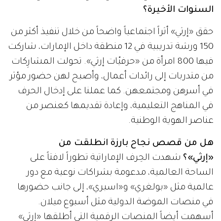
السنوات الأخيرة؟
حقق «إرثي» أثراً اجتماعياً واضحاً من خلال تنفيذ أكثر من
150 ورشة تدريبية في 12 منطقة داخل الإمارات، شاركت
فيها 800 امرأة من «حرفيّات إرثي». تحولت المشارِكات
من متدربات إلى رائدات أعمال، وأصبح لهن حضور مؤثر
في أسرهن ومجتمعهن. كما عملنا على إدخال الحرف
في المناهج التعليمية، وإعادة تقديمها كعنصر من
عناصر الهوية الوطنية.
هل من قصص نجاح بارزة انطلقت من
«إرثي»؟
شهدت الحِرف الإماراتية تطوراً لافتاً على
الساحة العالمية، مدعومة بشراكات نوعية مع دور
عالمية مثل «بولغري» و«اسبري»، إلى جانب حضورها
في منصات الموضة الدولية مثل أسبوع ميلان.
أسهمت أيضاً المنصات الرقمية التي أطلقها «إرثي»