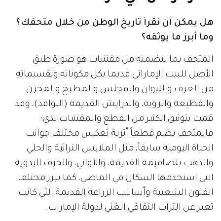
هل يمكن أن نقرأ تاريخ الوطن من خلال متحفك؟
وما أبرز ما يوثقه؟
المتحف بما يتضمنه من مقتنيات هو صورة طبق
الأصل للبيت الإماراتي قديما بكل مكوناته وتقسيماته
من الغرف والليوان والمجلس والمطبخ والمخزن
والقطيعة والزوية، والدرايش القديمة (النوافذ)، وقد
قمت بتوثيق الكثير من القطع والمقتنيات لدي؛
فالمتحف يضم قطعاً أثرية تعكس مختلف جوانب
الحياة اليومية سابقاً، مثل الملابس التراثية والحلي
والذهب بتصاميمه القديمة، والأواني، والحرف اليدوية
التي استخدمها السكان في الماضي، كما يبرز مختلف
الفنون الشعبية وأساليب الزراعة القديمة التي كانت
تعبر عن التراث الثقافي الغني لدولة الإمارات.