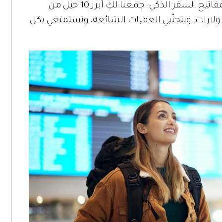
فردية، فهذه النصائح العملية ستمنحكِ مفاتيح السفر الذكي. جمعنا لكِ أبرز 10 حيل من
دولارات، وتتجنّبي العقبات الشائعة، وتستمتعي بكل