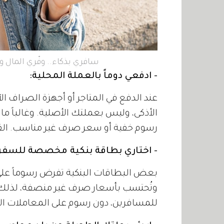
سافري بذكاء.. وفّري المال و
- ادفعي دوماً بالعملة المحلية:
عند الدفع في المتاجر أو أجهزة الصراف الآل
الأذكى، وليس بعملتك الأصلية. وغالباً ما 
رسوم خفية أو سعر صرف غير مناسب. القاعد
- اختاري بطاقة بنكية مخصصة للسفر:
بعض البطاقات البنكية تفرض رسوماً على
وتُحتسب بأسعار صرف غير منصفة، لذل
للمسافرين، دون رسوم على المعاملات الخ