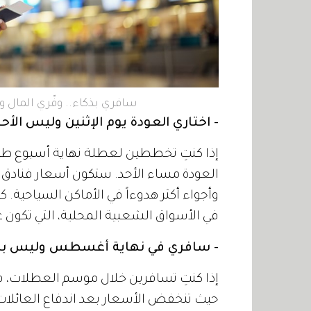
سافري بذكاء.. وفّري المال و
- اختاري العودة يوم الإثنين وليس الأحد
إذا كنتِ تخططين لعطلة نهاية أسبوع طويلة،
العودة مساء الأحد. ستكون أسعار فنادق أ
وأجواء أكثر هدوءاً في الأماكن السياحية. كم
في الأسواق الشعبية المحلية، التي تكون غا
- سافري في نهاية أغسطس وليس بدا
إذا كنتِ تسافرين خلال موسم العطلات،
حيث تنخفض الأسعار بعد اندفاع العائلات ل