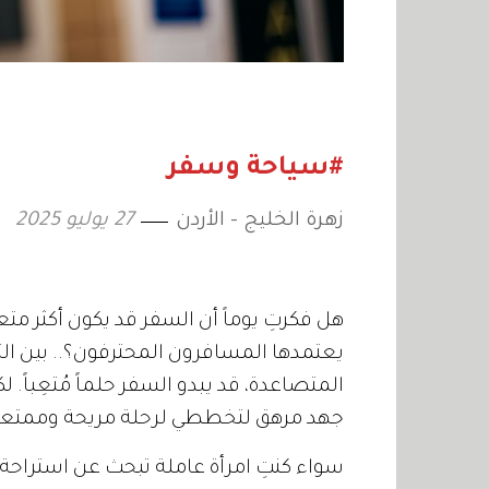
#سياحة وسفر
زهرة الخليج - الأردن
27 يوليو 2025
هل فكرتِ يوماً أن السفر قد يكون أكثر م
يعتمدها المسافرون المحترفون؟.. بين التذ
المتصاعدة، قد يبدو السفر حلماً مُتعِباً. ل
جهد مرهق لتخططي لرحلة مريحة وممتعة
سواء كنتِ امرأة عاملة تبحث عن استراحة