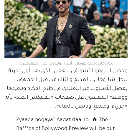
شاروخان ونجله يقودان «أشرار بوليوود» على «نتفليكس»
وحظي البرومو التشويقي للعمل، الذي يعد أول تجربة
لنجل شاروخان، بالمديح والثناء من قبل الجمهور،
بفضل الأسلوب غير التقليدي في طرح الفكرة وتنفيذها،
ووصفه المعلقون على صفحات «نتفليكس الهند» بأنه
«جريء، وممتع، ونابض بالحياة».
Zyaada hogaya? Aadat daal lo..🔥 The
Ba***ds of Bollywood Preview will be out