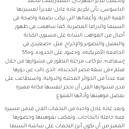
وبحسب مدير المهرجان، السيناريست محمد
الباسوسي، يأتي تكريم غادة عادل؛ تقديراً لمسيرتها
الفنية الثرية، وأعمالها التي تركت بصمة واضحة في
السينما والدراما المصرية، كما ساهمت في ظهور
أجيال من المواهب الشابة على مستوى الكتابة
والتمثيل والتصوير والإخراج، مثل: «صعيدي في
الجامعة الأمريكية»، و«عبود على الحدود»، و«55
إسعاف»، ثم كانت مرحلة التطور في مشوارها من خلال
فيلم «في شقة مصر الجديدة»، الذي نالت عن دورها
فيه عدداً من الجوائز المحلية والدولية، واستطاعت على
مدى مشوارها الفني أن تحجز لنفسها مكانة مميزة
بفضل موهبتها وأدائها المتنوع.
وتعد غادة عادل واحدة من النجمات اللاتي قدمن مسيرة
فنية حافلة بالنجاحات، وتمكنت بموهبتها وحضورها
المميز من أن تكون أبرز النجمات على شاشة السينما