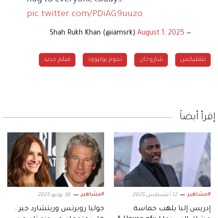
pic.twitter.com/PDiAG9uuzo
August 1, 2025
— Shah Rukh Khan (@iamsrk)
نتفليكس
شاروخان
نجوم بوليوود
فيلم جديد
إقرأ أيضاً
#مشاهير
#مشاهير
12 أغسطس 2025
30 يونيو 2025
إدريس إلبا يلهب حماسة
جوليا روبرتس وريتشارد جير..