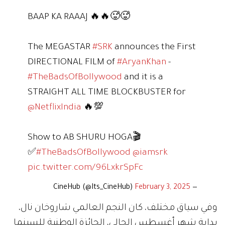
BAAP KA RAAAJ 🔥🔥🥵🥵
The MEGASTAR
#SRK
announces the First
DIRECTIONAL FILM of
#AryanKhan
-
#TheBadsOfBollywood
and it is a
STRAIGHT ALL TIME BLOCKBUSTER for
@NetflixIndia
🔥💯
Show to AB SHURU HOGA🎬
✅
#TheBadsOfBollywood
@iamsrk
pic.twitter.com/96LxkrSpFc
February 3, 2025
— CineHub (@Its_CineHub)
وفي سياق مختلف، كان النجم العالمي شاروخان نال،
بداية شهر أغسطس الحالي، الجائزة الوطنية للسينما