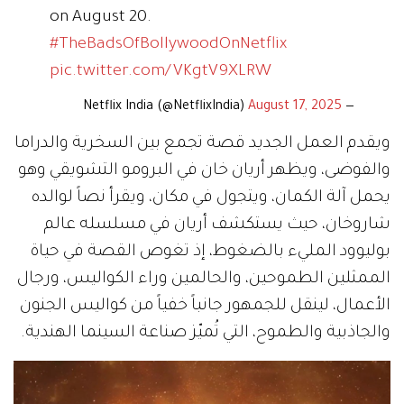
on August 20.
#TheBadsOfBollywoodOnNetflix
pic.twitter.com/VKgtV9XLRW
August 17, 2025
— Netflix India (@NetflixIndia)
ويقدم العمل الجديد قصة تجمع بين السخرية والدراما
والفوضى، ويظهر أريان خان في البرومو التشويقي وهو
يحمل آلة الكمان، ويتجول في مكان، ويقرأ نصاً لوالده
شاروخان، حيث يستكشف أريان في مسلسله عالم
بوليوود المليء بالضغوط، إذ تغوص القصة في حياة
الممثلين الطموحين، والحالمين وراء الكواليس، ورجال
الأعمال، لينقل للجمهور جانباً خفياً من كواليس الجنون
والجاذبية والطموح، التي تُميّز صناعة السينما الهندية.