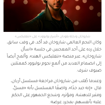
شاروخان ونجله يقودان «أشرار بوليوود» على «نتفليكس»
وكان النجم العالمي شاروخان قد أكد، في وقت سابق،
خلال رده على أحد المعجبين في جلسة «اسأل
شاروخان»، عبر منصة «نتفليكس الهند»، وألمح أيضاً
إلى انضمام العديد من ألمع نجوم بوليوود كممثلين
ضيوف شرف.
وعندما طُلب من شاروخان مراجعة مسلسل أريان،
قال: «إنه جيد جدًا»، واصفًا المسلسل بأنه «مسلٍّ،
ومثير للدهشة، ومؤثر»، وشجع الجمهور على الحكم
عليه بأنفسهم، بمجرد عرضه.