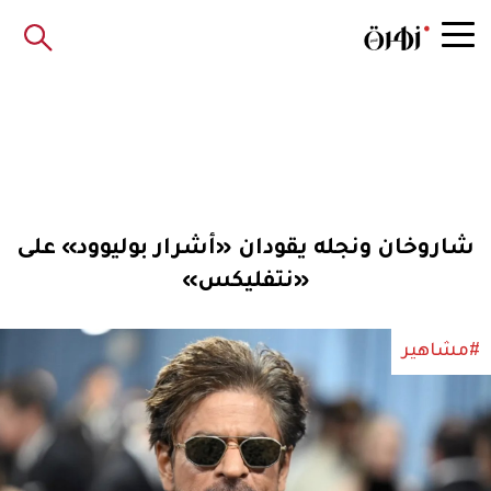
شاروخان ونجله يقودان «أشرار بوليوود» على
«نتفليكس»
#مشاهير