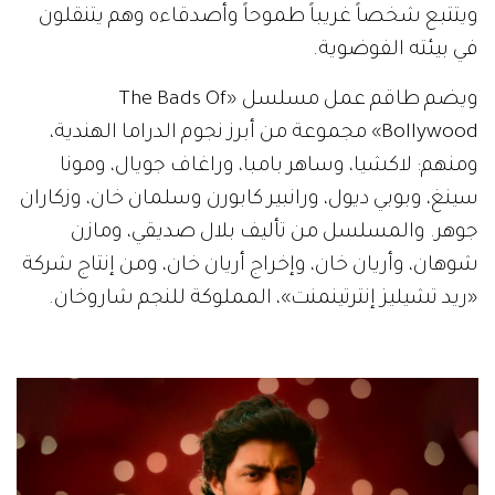
ويتتبع شخصاً غريباً طموحاً وأصدقاءه وهم يتنقلون
في بيئته الفوضوية.
ويضم طاقم عمل مسلسل «The Bads Of
Bollywood» مجموعة من أبرز نجوم الدراما الهندية،
ومنهم: لاكشيا، وساهر بامبا، وراغاف جويال، ومونا
سينغ، وبوبي ديول، ورانبير كابورن وسلمان خان، وزكاران
جوهر. والمسلسل من تأليف بلال صديقي، ومازن
شوهان، وأريان خان، وإخراج أريان خان، ومن إنتاج شركة
«ريد تشيليز إنترتينمنت»، المملوكة للنجم شاروخان.