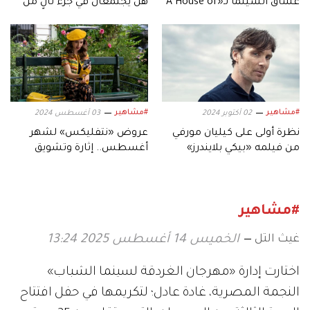
عشاق السينما لـ«A House of
هل يجتمعان في جزء ثانٍ من
Dynamite».. ترقبوه!
«Pretty Woman»؟
#مشاهير
#مشاهير
02 أكتوبر 2024
03 أغسطس 2024
نظرة أولى على كيليان مورفي
عروض «نتفليكس» لشهر
من فيلمه «بيكي بلايندرز»
أغسطس.. إثارة وتشويق
وغموض
#مشاهير
غيث التل
الخميس 14 أغسطس 2025 13:24
اختارت إدارة «مهرجان الغردقة لسينما الشباب»
النجمة المصرية، غادة عادل؛ لتكريمها في حفل افتتاح