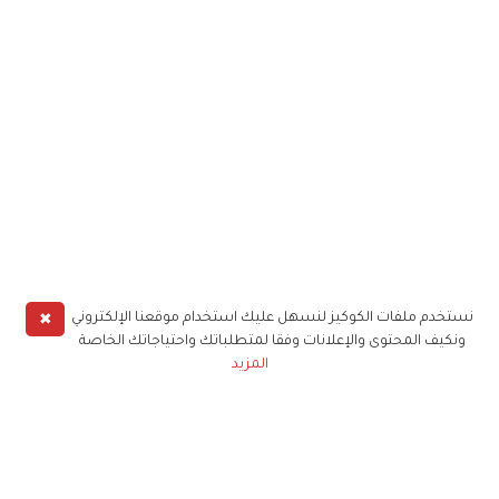
✖
نستخدم ملفات الكوكيز لنسهل عليك استخدام موقعنا الإلكتروني
ونكيف المحتوى والإعلانات وفقا لمتطلباتك واحتياجاتك الخاصة
المزيد
حملوا تطبيق