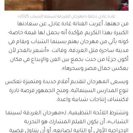
غادة عادل نجمة «مهرجان الغردقة لسينما الشباب 2025»
من جهتها، أعربت الفنانة غادة عادل، عن سعادتها
الكبيرة بهذا التكريم، مؤكدة أنه يحمل لها قيمة خاصة؛
كونه يأتي من مهرجان يهتم بسينما الشباب ويقام في
مدينة ساحرة مثل الغردقة، وقالت: «أشعر بالفخر لأن
أكون جزءًا من حدث يجمع بين الفن والإبداع في مكان
يعكس جمال مصر وسحرها».
ويسعى المهرجان لتقديم أفلام جديدة ومتميزة تعكس
تنوع المدارس السينمائية، ومنح الجمهور فرصة نادرة
لاكتشاف إنتاجات شبابية واعدة.
وتشترط اللائحة التنظيمية، لـ«مهرجان الغردقة لسينما
الشباب»، أن يكون الفيلم المشارك هو التجربة
الإخراجية الأولى أو الثانية لصانعه، أو أن يتناول قضية