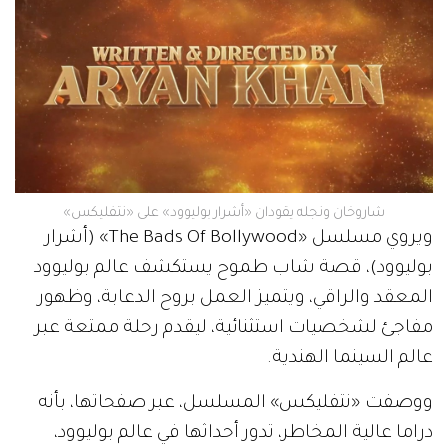
شاروخان ونجله يقودان «أشرار بوليوود» على «نتفليكس»
ويروي مسلسل «The Bads Of Bollywood» (أشرار
بوليوود)، قصة شاب طموح يستكشف عالم بوليوود
المعقد والراقي، ويتميز العمل بروح الدعابة، وظهور
مفاجئ لشخصيات استثنائية، ليقدم رحلة ممتعة عبر
عالم السينما الهندية.
ووصفت «نتفليكس» المسلسل، عبر صفحاتها، بأنه
دراما عالية المخاطر، تدور أحداثها في عالم بوليوود،