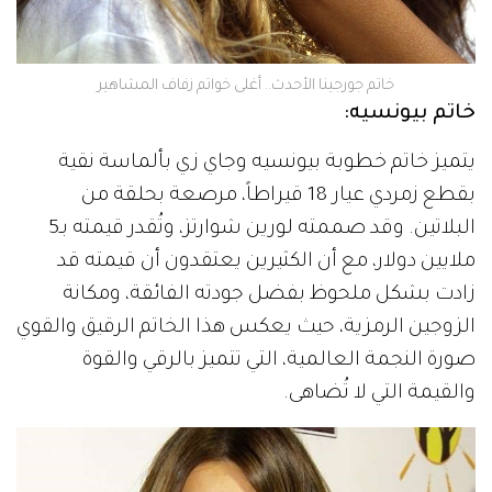
خاتم جورجينا الأحدث.. أغلى خواتم زفاف المشاهير
خاتم بيونسيه:
يتميز خاتم خطوبة بيونسيه وجاي زي بألماسة نقية
بقطع زمردي عيار 18 قيراطاً، مرصعة بحلقة من
البلاتين. وقد صممته لورين شوارتز، وتُقدر قيمته بـ5
ملايين دولار، مع أن الكثيرين يعتقدون أن قيمته قد
زادت بشكل ملحوظ بفضل جودته الفائقة، ومكانة
الزوجين الرمزية، حيث يعكس هذا الخاتم الرقيق والقوي
صورة النجمة العالمية، التي تتميز بالرقي والقوة
والقيمة التي لا تُضاهى.