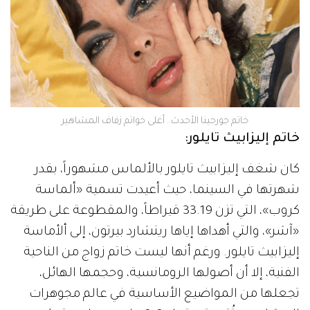
خاتم جورجينا الأحدث.. أغلى خواتم زفاف المشاهير
خاتم إليزابيث تايلور:
كان شغف إليزابيث تايلور بالألماس مشهوراً، بقدر
شهرتها في السينما، حيث أعيدت تسمية «ألماسة
كروب»، التي تزن 33.19 قيراطاً، والمقطوعة على طريقة
«آشر»، والتي أهداها إياها ريتشارد بيرتون، إلى ألأماسة
إليزابيث تايلور. ورغم أنها ليست خاتم زواج من الناحية
الفنية، إلا أن أصولها الرومانسية، وحجمها الهائل،
تجعلها من المواضيع الأساسية في عالم مجوهرات