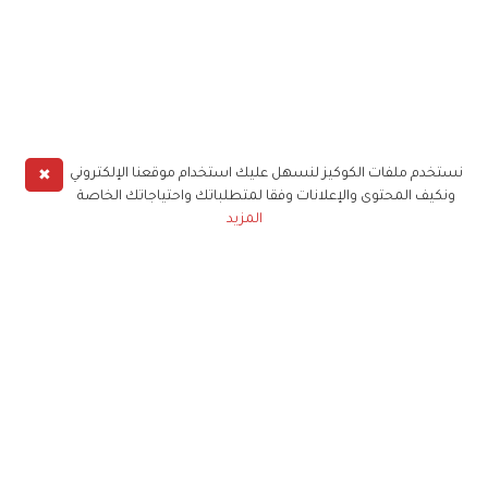
✖
نستخدم ملفات الكوكيز لنسهل عليك استخدام موقعنا الإلكتروني
ونكيف المحتوى والإعلانات وفقا لمتطلباتك واحتياجاتك الخاصة
المزيد
حملوا تطبيق
زهرة الخليج