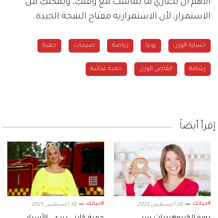
الأهم أن تختاري ما يتناسب مع وقتكِ، ويمكّنكِ من
الاستمرار، لأن الاستمرارية مفتاح النتيجة الجيدة.
خسارة الوزن
يوغا
رياضة
صيحات
حمية
رشاقة
انقاص الوزن
حمية غذائية
إقرأ أيضاً
#حياتك
#حياتك
26 أغسطس 2025
18 أغسطس 2025