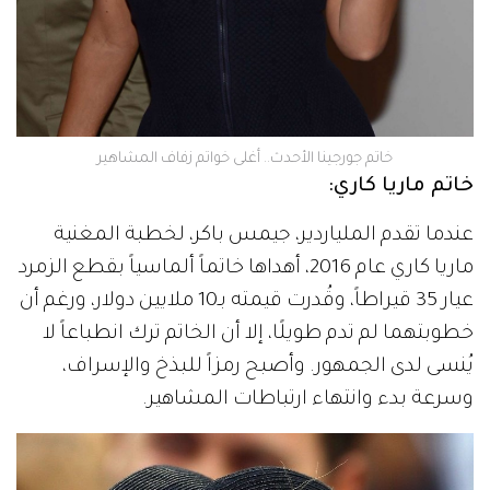
خاتم جورجينا الأحدث.. أغلى خواتم زفاف المشاهير
خاتم ماريا كاري:
عندما تقدم الملياردير، جيمس باكر، لخطبة المغنية
ماريا كاري عام 2016، أهداها خاتماً ألماسياً بقطع الزمرد
عيار 35 قيراطاً، وقُدرت قيمته بـ10 ملايين دولار، ورغم أن
خطوبتهما لم تدم طويلًا، إلا أن الخاتم ترك انطباعاً لا
يُنسى لدى الجمهور. وأصبح رمزاً للبذخ والإسراف،
وسرعة بدء وانتهاء ارتباطات المشاهير.