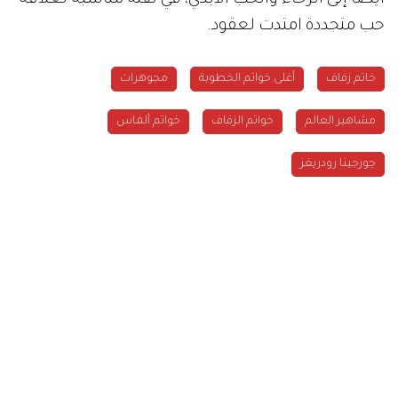
أيضاً إلى الرخاء والحب الأبدي، في لفتة مناسبة لعلاقة
حب متجددة امتدت لعقود.
خاتم زفاف
أغلى خواتم الخطوبة
مجوهرات
مشاهير العالم
خواتم الزفاف
خواتم ألماس
جورجينا رودريغز