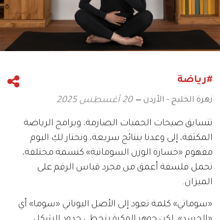
#رياضة
زهرة الخليج - الأردن
20 أغسطس 2025
تتسابق صيحات الحميات الصارمة، وبرامج الرياضة
المكثفة، إلى وعدنا بنتائج سريعة، ونختار لكِ اليوم
مفهوم «خسارة الوزن السوماتية» كنسمة مختلفة،
تحمل فلسفة أعمق من مجرد قياس الرقم على
الميزان.
«سوماتي» كلمة تعود إلى الأصل اليوناني «سوما» أي
«الجسد»، لكن جوهر الفكرة يتخطى حدود الشكل