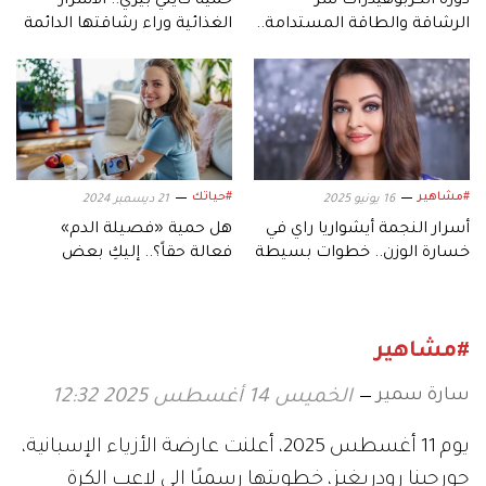
دورة الكربوهيدرات سر
حمية كايتي بيري.. الأسرار
الرشاقة والطاقة المستدامة..
الغذائية وراء رشاقتها الدائمة
إليكِ خطة عملية لمدة 7 أيام
#مشاهير
#حياتك
16 يونيو 2025
21 ديسمبر 2024
أسرار النجمة أيشواريا راي في
هل حمية «فصيلة الدم»
خسارة الوزن.. خطوات بسيطة
فعالة حقاً؟.. إليكِ بعض
ومُلهمة
الحقائق
#مشاهير
سارة سمير
الخميس 14 أغسطس 2025 12:32
يوم 11 أغسطس 2025، أعلنت عارضة الأزياء الإسبانية،
جورجينا رودريغيز، خطوبتها رسميًا إلى لاعب الكرة