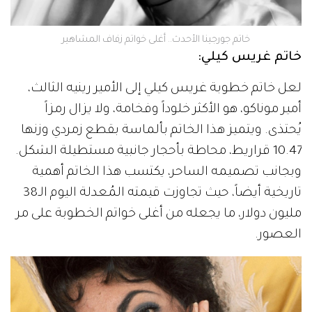
خاتم جورجينا الأحدث.. أغلى خواتم زفاف المشاهير
خاتم غريس كيلي:
لعل خاتم خطوبة غريس كيلي إلى الأمير رينيه الثالث،
أمير موناكو، هو الأكثر خلوداً وفخامة، ولا يزال رمزاً
يُحتذى. ويتميز هذا الخاتم بألماسة بقطع زمردي وزنها
10.47 قراريط، محاطة بأحجار جانبية مستطيلة الشكل.
وبجانب تصميمه الساحر، يكتسب هذا الخاتم أهمية
تاريخية أيضاً، حيث تجاوزت قيمته المُعدلة اليوم الـ38
مليون دولار، ما يجعله من أغلى خواتم الخطوبة على مر
العصور.