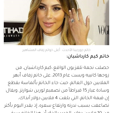
خاتم جورجينا الأحدث.. أغلى خواتم زفاف المشاهير
خاتم كيم كارداشيان:
حصلت نجمة تلفزيون الواقع، كيم كارداشيان، من
زوجها كانييه ويست عام 2013، على خاتم زفاف أبهر
الملايين حول العالم، حيث جاء الخاتم بألماسة بقطع
وسادة عيار 15 قيراطاً من تصميم لورين شوارتز، ويقال:
إن قيمة الخاتم، التي بلغت 4 ملايين دولار آنذاك،
تضاعفت بسبب ندرته وارتفاع سعره، إذ يقدر اليوم بأكثر