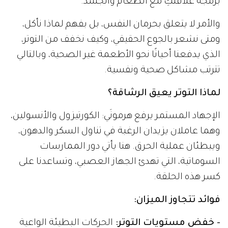
برمجة علاقتكِ مع الطعام والجسد.
والأمر لا يتعلق بحرمان النفس، بل بفهم لماذا نأكل،
ومتى نشعر بالجوع الحقيقي، وكيف نخفف من التوتر،
الذي يدفعنا أحيانًا نحو الأطعمة غير الصحية، وبالتالي
تترتب مشاكل صحية ونفسية.
لماذا التوتر يعيق الرشاقة؟
الإجهاد المستمر يرفع هرمونَي: الكورتيزول والأنسولين،
وهما عاملان يزيدان الرغبة في تناول السكر والدهون،
ويبطئان عملية الحرق. هنا يأتي دور الممارسات
السوماتية، التي تهدئ الجهاز العصبي، وتساعدنا على
كسر هذه الحلقة.
فوائد تتجاوز الميزان:
- خفض مستويات التوتر:
الحركات البطيئة الواعية