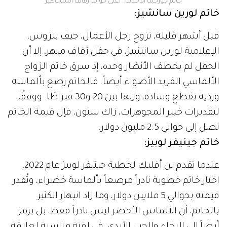
خاتم جورجينا الأحدث.. أغلى خواتم زفاف المشاهير
خاتم لورين سانشيز:
قبل أشهر قليلة، تزوج رجل الأعمال، جيف بيزوس،
الإعلامية لورين سانشيز، في حفل زفاف مبهر، إلا أن
الحفل لم يخطف الأنظار وحده، إذ سرق خاتم الزواج
الألماسي الفريد الأضواء أيضاً. فالخاتم رصع بألماسة
وردية بقطع وسادة، وزنها بين 20 و30 قيراطًا. ووفقًا
لتقديرات خبير المجوهرات، زاك ستون، فإن قيمة الخاتم
تصل إلى حوالي 2.5 مليون دولار.
خاتم جينيفر لوبيز:
عندما تقدم بن أفليك لخطبة جينيفر لوبيز عام 2022،
اختار خاتم خطوبة نادراً مرصعاً بألماسة خضراء، وتُقدر
قيمته بحوالي 5 ملايين دولار، وما زاد انبهار الكثير
بالخاتم، أن الألماس الأخضر ليس نادراً فقط، بل يرمز