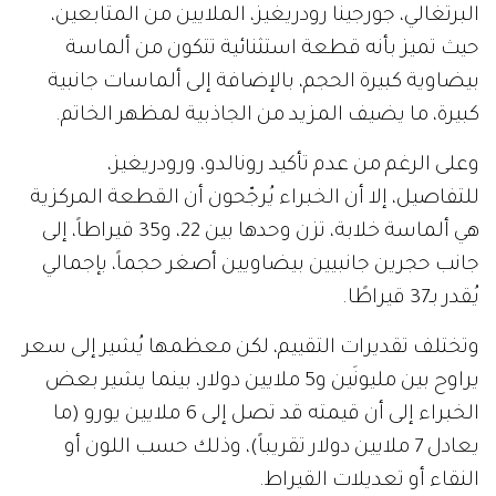
البرتغالي، جورجينا رودريغيز، الملايين من المتابعين،
حيث تميز بأنه قطعة استثنائية تتكون من ألماسة
بيضاوية كبيرة الحجم، بالإضافة إلى ألماسات جانبية
كبيرة، ما يضيف المزيد من الجاذبية لمظهر الخاتم.
وعلى الرغم من عدم تأكيد رونالدو، ورودريغيز،
للتفاصيل، إلا أن الخبراء يُرجّحون أن القطعة المركزية
هي ألماسة خلابة، تزن وحدها بين 22، و35 قيراطاً، إلى
جانب حجرين جانبيين بيضاويين أصغر حجماً، بإجمالي
يُقدر بـ37 قيراطًا.
وتختلف تقديرات التقييم، لكن معظمها يُشير إلى سعر
يراوح بين مليونَين و5 ملايين دولار، بينما يشير بعض
الخبراء إلى أن قيمته قد تصل إلى 6 ملايين يورو (ما
يعادل 7 ملايين دولار تقريباً)، وذلك حسب اللون أو
النقاء أو تعديلات القيراط.