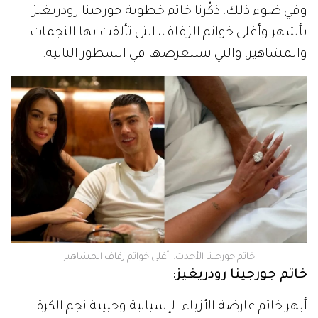
وفي ضوء ذلك، ذكّرنا خاتم خطوبة جورجينا رودريغيز
بأشهر وأغلى خواتم الزفاف، التي تألقت بها النجمات
والمشاهير، والتي نستعرضها في السطور التالية:
خاتم جورجينا الأحدث.. أغلى خواتم زفاف المشاهير
خاتم جورجينا رودريغيز:
أبهر خاتم عارضة الأزياء الإسبانية وحبيبة نجم الكرة