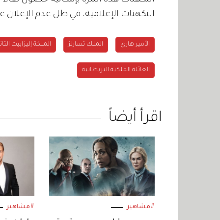
التكهنات الإعلامية، في ظل عدم الإعلان ع
الأمير هاري
الملك تشارلز
الملكة إليزابيث الثان
العائلة الملكية البريطانية
اقرأ أيضاً
#مشاهير
#مشاهير