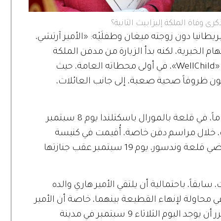
كرى وفاة الملكة إليزابيث الثانية؟
صل يوم 8 سبتمبر إلى بريطانيا دون زوجته ميغان وطفلَيْه: «الأمير آرتشي،
ام الخيرية، لكنه بدأ الزيارة من مدفن الملكة
إليزابيث. ومن المقرر أن يحضر حفل جوائز «WellChild»، في أولى محطاته العامة، حيث
ن ظروفاً صحية صعبة، إلى جانب العائلات،
وكانت الملكة إليزابيث قد رحلت عن 96 عاماً، في قلعة بالمورال باسكتلندا يوم 8 سبتمبر
يليب، خلال مراسم دفن خاصة، أُقيمت في كنيسة
الملك جورج السادس التذكارية، ضمن أراضي قلعة وندسور، يوم 19 سبتمبر عقب جنازتها
سابقاً، باحتمالية أن يلتقي الأمير هاري والده
ي محاولة لإنهاء القطيعة بينهما، خاصة أن الأمير
سيمكث في بريطانيا لعدة أيام. ومن المقرر أن يوجد اليوم الثلاثاء 9 سبتمبر في مدينة