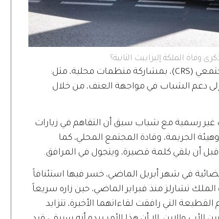
كرى وفاة الملكة إليزابيث الثانية؟
وتُقام الفعالية في استوديو التسجيل المجتمعي (CRS)، بمشاركة منظمات محلية، مثل:
 وCoach Core»، وتهدف إلى دعم الشباب في مواجهة العنف، من خلال
ت غير رسمية مع شباب سبق أن التقاهم في زيارات
يئة الجريمة، وقادة المجتمع المحلي، كما
ضائية في شهر أبريل الماضي، خسر فيها استئنافاً
 الملك تشارلز منذ فبراير الماضي، حين زاره سريعاً
قطيعة التي رافقت لقاءاتهما الأخيرة، تتزايد
 الأب والابن، إلا أن هذا الأمر يبدو أنه سيبقى قيد