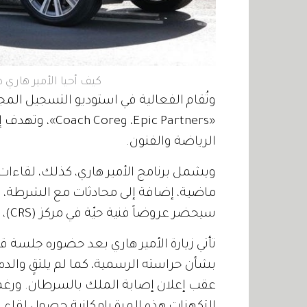
كيف أحيا الأمير هاري ذ
«Epic Partners،
الرياضة والفنون.
ويشمل برنامج الأمير هاري، كذلك، لقاءا
ماضية، إضافة إلى محادثات مع الشرطة، وه
سيحضر عروضاً فنية حيّة في مركز (CRS)، قبل أن يلقي كلمة قصيرة، ويتجول في المرافق.
تأتي زيارة الأمير هاري بعد حضوره جلسة ق
بشأن حراسته الرسمية، كما لم يلتقِِ والده
عقب إعلان إصابة الملك بالسرطان. ورغم ال
التكهنات هذه المرة بإمكانية حصول لقاء بين