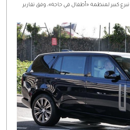
 تبرع كبير لمنظمة «أطفال في حاجة»، وفق تقارير