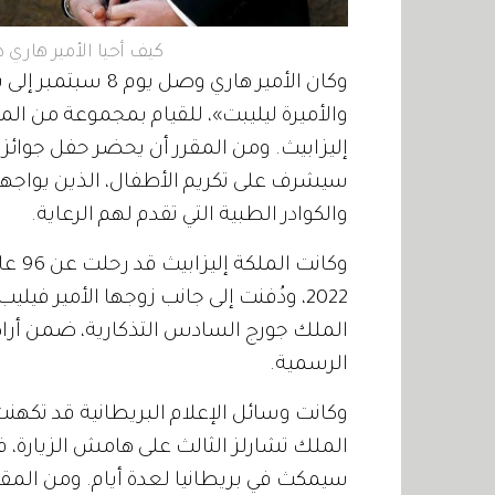
كيف أحيا الأمير هاري ذ
وكان الأمير هاري و
والأميرة ليليبت»، للقيام بمجموعة من المه
سيشرف على تكريم الأطفال، الذين يواجهو
والكوادر الطبية التي تقدم لهم الرعاية.
2022، ودُفنت إلى جانب زوجها الأمير ف
الرسمية.
وكانت وسائل الإعلام البريطانية قد تكهنت، 
الملك تشارلز الثالث على هامش الزيارة، ف