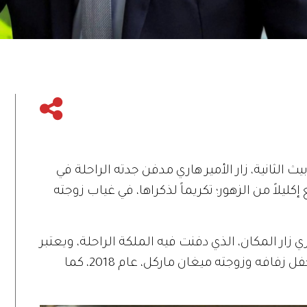
بيث الثانية، زار الأمير هاري مدفن جدته الراحلة في
لاً من الزهور؛ تكريماً لذكراها، في غياب زوجته
 زار المكان، الذي دفنت فيه الملكة الراحلة، ويعتبر
المكان ذا رمزية خاصة للأمير، فقد شهد حفل زفافه وزوجته ميغان ماركل، عام 2018، كما