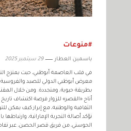
#منوعات
ياسمين العطار
29 سبتمبر 2025
في قلب العاصمة أبوظبي، حيث يمتزج التا
بطريقة حيوية، ومتجددة. ومن خلال المقتنيات
أتاح «القصر» للزوار فرصة اكتشاف تاريخ 
الثقافية والوطنية، مع إبراز كيف يمكن للت
تؤكد أصالة التجربة الإماراتية، وارتباطها ب
الحوسني، من فريق قصر الحصن، عبر تفاص