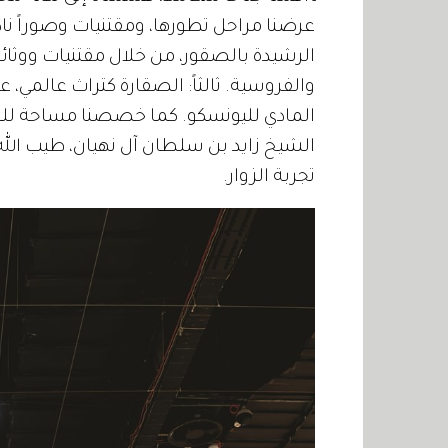
عرضنا مراحل تطورها، ومقتنيات وصوراً نادرة
الرشيدة بالصقور، من خلال مقتنيات ووثائق
والفروسية. ثالثاً: الصقارة كتراث عالمي، عب
المادي لليونسكو. كما خصصنا مساحة للشع
الشيخ زايد بن سلطان آل نهيان، طيب الله
تجربة الزوار.