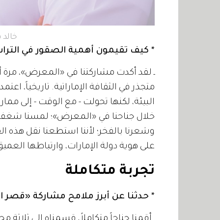
خالد 
* كيف تقيمون أهمية الصقور في التراث 
ـ لقد أكدت مشاركتنا في «المعرض»، مرة أ
متجذر في الثقافة الإماراتية. تاريخياً، اع
البيئة، لكنها تحولت - مع الوقت - إلى مم
خلال جناحنا في «المعرض»؛ لمسنا شغف الج
وشعرنا بالفخر؛ لأننا استطعنا نقل هذه ا
على هوية دولة الإمارات، وارتباطها العمي
تجربة متكاملة
* حدثنا عن أبرز ملامح مشاركة «قصر ال
ـ أقمنا جناحاً متكاملاً، قسمناه إلى ثلاثة مح