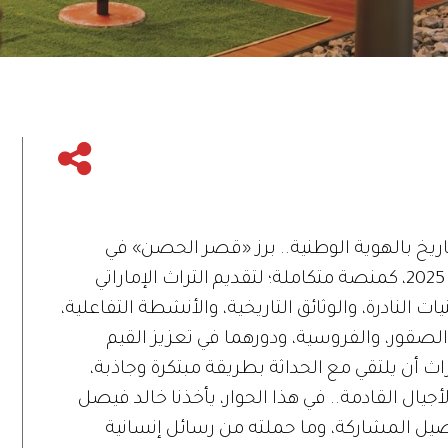
ريخ بالهوية الوطنية.. برز «قصر الحصن» في
معرض أبوظبي الدولي للصيد والفروسية 2025، كمنصة متكاملة؛ لتقديم التراث الإماراتي
 النادرة، والوثائق التاريخية، والأنشطة التفاعلية،
الصقور، والفروسية، ودورهما في تعزيز القيم
راث أن يلتقي مع الحداثة بطريقة مبتكرة وجاذبة،
الأجيال القادمة.. في هذا الحوار، يأخذنا خالد فيصل
يل المشاركة، وما حملته من رسائل إنسانية