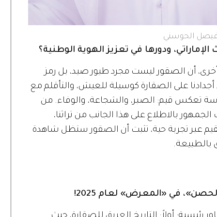
فيصل الحوسني
الإماراتي، ودورها في تعزيز الهوية الوطنية؟
خرى، أن الصقور ليست مجرد طيور صيد، بل رمز
تمد أجدادنا على الصقارة كوسيلة للعيش، والتأقلم مع
ارسة تعكس قيم: الصبر، والشجاعة، والوفاء. من
مهور بالاطلاع على هذا الجانب من تراثنا،
لقيم عبر تجربة حية، تثبت أن الصقور ستظل شاهدة
ق بالطبيعة.
حصن»، في «المعرض» لعام 2025!
اور رئيسية: أولاً: التاريخ العريق للصقارة، حيث