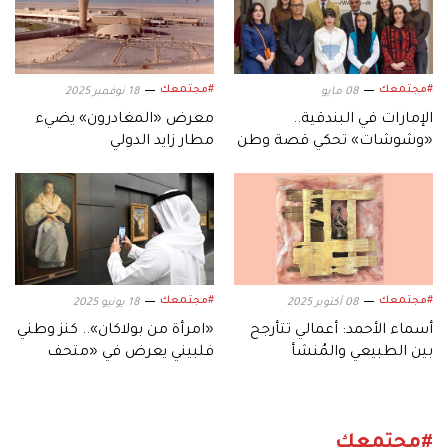
#مجتمعك
#مجتمعك
08 مايو
18 نوفمبر 2025
الإمارات في البندقية..
معرض «المغادرون» يضيء
«وشوشات» تحكي قصة وطن
مطار زايد الدولي
#مجتمعك
#مجتمعك
08 أكتوبر 2025
18 يونيو 2025
أسماء الأحمد: أعمالي تتأرجح
«امرأة من بولاكان».. كنز وطني
بين الطبيعي والمُنشأ
فلبيني يعرض في «متحف
اللوفر - أبوظبي»
#مجتمعك