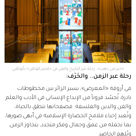
«حبر من ذهب».. رحلة عبر التاريخ والفن في «قصر الوطن» بأبوظبي
رحلة عبر الزمن.. والحَرْف:
في أروقة «المعرض»، يسير الزائر بين مخطوطات
نادرة، تُجسّد قروناً من الإبداع الإنساني في الأدب والعلم
والفن والدين والفلسفة. فصفحاتها تنطق بالحياة،
وتُعيد إحياء ملامح الحضارة الإسلامية في أبهى صورها،
بما تحمله من عمق وجمال وفكر متجدد، يتجاوز الزمن،
ويُلهم الحاضر.