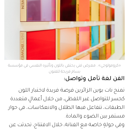
«كرومولوجي».. معرض فني يحتفي باللون وتأثيره النفسي في مؤسسة
بسام فريحة للفنون
الفن لغة تأمل وتواصل:
تمنح نات بوين الزائرين فرصة فريدة لاختبار اللون
كجسر للتواصل غير اللفظي، من خلال أعمالٍ متعددة
الطبقات، تتفاعل فيها الظلال والانعكاسات، في حوار
مستمر بين الضوء والمادة.
وفي جولةٍ خاصة مع الفنانة، خلال الافتتاح، تحدثت عن