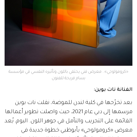
«كرومولوجي».. معرض فني يحتفي باللون وتأثيره النفسي في مؤسسة
بسام فريحة للفنون
الفنانة نات بوين:
بعد تخرّجها في كلية لندن للموضة، نقلت نات بوين
مرسمها إلى دبي عام 2021، حيث واصلت تطوير أعمالها
القائمة على التجريب والتأمل في جوهر اللون. اليوم، يُعد
معرض «كرومولوجي» بأبوظبي خطوة جديدة في