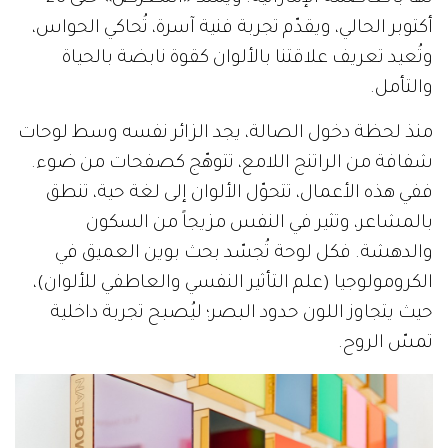
أكتوبر الحالي، ويقدّم تجربة فنية آسرة، تُحاكي الحواس،
وتُعيد تعريف علاقتنا بالألوان كقوة نابضة بالحياة
والتأمل.
منذ لحظة دخول الصالة، يجد الزائر نفسه وسط لوحات
شفافة من الراتنج اللامع، تتوهّج كصفحات من ضوء.
ففي هذه الأعمال، تتحوّل الألوان إلى لغة حية، تنطق
بالمشاعر، وتثير في النفس مزيجاً من السكون
والدهشة. فكل لوحة تُجسّد بحث بوين العميق في
الكرومولوجيا (علم التأثير النفسي والعاطفي للألوان)،
حيث يتجاوز اللون حدود البصر؛ ليُصبح تجربة داخلية
تمسّ الروح.