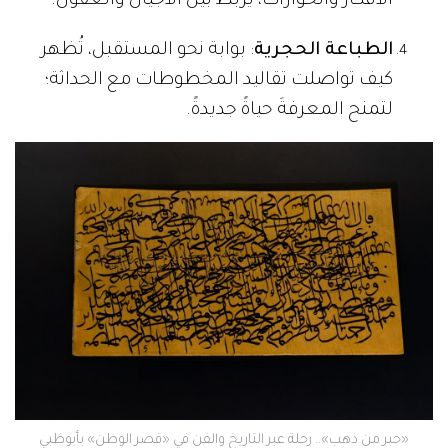
الأفكار والحوارات، يربط بين الأجيال والعقول.
الطباعة الحجرية
: بوابة نحو المستقبل، تُظهر
كيف تواصلت تقاليد المخطوطات مع الحداثة؛
لتمنح المعرفةَ حياةً جديدةً.
«حبر من ذهب».. رحلة عبر التاريخ والفن في «قصر الوطن» بأبوظبي