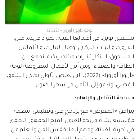
لوحة «آرتورا أورورا» (2022)
تستعين بوين، في أعمالها الفنية، بمواد فريدة، مثل:
اللازورد، والتراب البركاني، وغبار النيازك، والألماس
المسحوق؛ لابتكار تأثيرات ميتافيزيقية، تجمع بين
الطاقة والصفاء. ومن أبرز الأعمال المعروضة لوحة
«آرتورا أورورا» (2022)، التي تفيض بألوانٍ تحاكي الشفق
القطبي، وتدعو إلى التأمل في سحر الضوء.
مساحة للتفاعل والإلهام:
يترافق «المعرض» مع برنامج فني وتعليمي، تنظمه
مؤسسة بسّام فريحة للفنون، لمنح الجمهور التعمق
في تجربة الفنانة، وفهم العلاقة بين الفن والعلم من