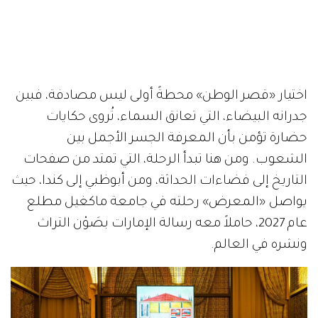
اختيار «قصر الوطن» محطةً أولى ليس مصادفة، فبين
جدرانه البيضاء، التي تعانق السماء، تُروى حكايات
حضارة تؤمن بأن المعرفة الجسر الأجمل بين
الشعوب. ومن هنا تبدأ الرحلة، التي تمتد من صفحات
التاريخ إلى فضاءات الحداثة، ومن أبوظبي إلى كندا، حيث
يواصل «المعرض» رحلته في جامعة ماكغيل مطلع
عام 2027، حاملاً معه رسالة الإمارات بصَوْن التراث
ونشره في العالم.