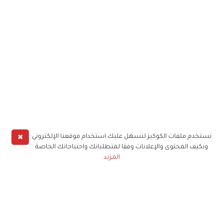
✖
نستخدم ملفات الكوكيز لنسهل عليك استخدام موقعنا الإلكتروني
ونكيف المحتوى والإعلانات وفقا لمتطلباتك واحتياجاتك الخاصة
المزيد
حملوا تطبيق
زهرة الخليج