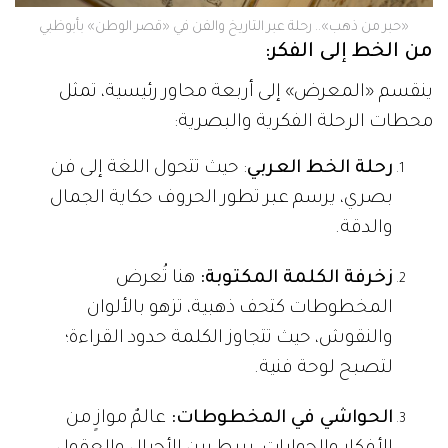
«حبر من ذهب».. رحلة عبر التاريخ والفن في «قصر الوطن» بأبوظبي
من الخط إلى الفكر:
ينقسم «المعرض» إلى أربعة محاور رئيسية، تمثل
محطات الرحلة الفكرية والبصرية:
رحلة الخط العربي
: حيث تتحول اللغة إلى فن
بصري، يرسم عبر تطور الحروف حكاية الجمال
والدقة.
زخرفة الكلمة المكتوبة:
هنا تُعرض
المخطوطات كتحف ذهبية، تزهو بالألوان
والنقوش، حيث تتجاوز الكلمة حدود القراءة؛
لتصبح لوحة فنية.
الحواشي في المخطوطات:
عالمٌ موازٍ من