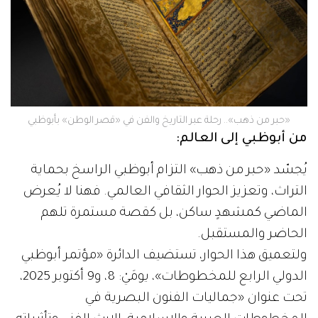
«حبر من ذهب».. رحلة عبر التاريخ والفن في «قصر الوطن» بأبوظبي
من أبوظبي إلى العالم:
يُجسّد «حبر من ذهب» التزام أبوظبي الراسخ بحماية
التراث، وتعزيز الحوار الثقافي العالمي. فهنا لا يُعرض
الماضي كمشهدٍ ساكن، بل كقصة مستمرة تلهم
الحاضر والمستقبل.
ولتعميق هذا الحوار، تستضيف الدائرة «مؤتمر أبوظبي
الدولي الرابع للمخطوطات»، يومَيْ: 8، و9 أكتوبر 2025،
تحت عنوان «جماليات الفنون البصرية في