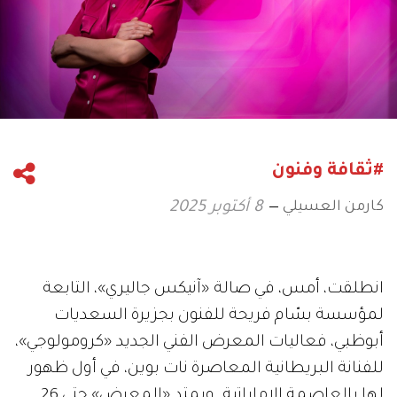
#ثقافة وفنون
كارمن العسيلي
8 أكتوبر 2025
انطلقت، أمس، في صالة «آنيكس جاليري»، التابعة
لمؤسسة بسّام فريحة للفنون بجزيرة السعديات
أبوظبي، فعاليات المعرض الفني الجديد «كرومولوجي»،
للفنانة البريطانية المعاصرة نات بوين، في أول ظهور
لها بالعاصمة الإماراتية. ويمتد «المعرض» حتى 26