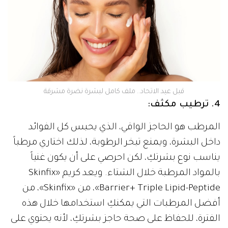
قبل عيد الاتحاد.. ملف كامل لبشرة نضرة مشرقة
4. ترطيب مكثف:
المرطب هو الحاجز الواقي، الذي يحبس كل الفوائد
داخل البشرة، ويمنع تبخر الرطوبة، لذلك اختاري مرطباً
يناسب نوع بشرتكِ، لكن احرصي على أن يكون غنياً
بالمواد المرطبة خلال الشتاء. ويعد كريم «Skinfix
Barrier+ Triple Lipid-Peptide»، من «Skinfix»، من
أفضل المرطبات التي يمكنكِ استخدامها خلال هذه
الفترة، للحفاظ على صحة حاجز بشرتكِ، لأنه يحتوي على