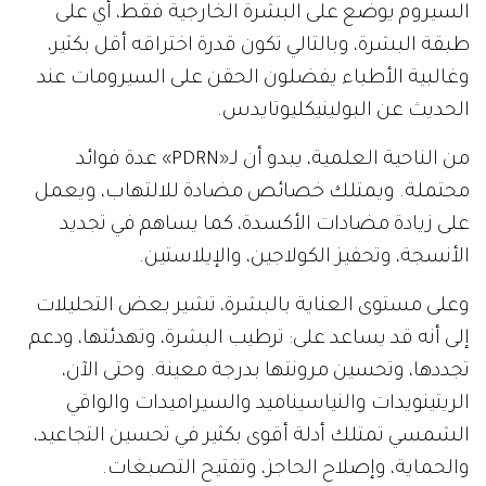
السيروم يوضع على البشرة الخارجية فقط، أي على
طبقة البشرة، وبالتالي تكون قدرة اختراقه أقل بكثير،
وغالبية الأطباء يفضلون الحقن على السيرومات عند
الحديث عن البولينيكليوتايدس.
من الناحية العلمية، يبدو أن لـ«PDRN» عدة فوائد
محتملة. ويمتلك خصائص مضادة للالتهاب، ويعمل
على زيادة مضادات الأكسدة، كما يساهم في تجديد
الأنسجة، وتحفيز الكولاجين، والإيلاستين.
وعلى مستوى العناية بالبشرة، تشير بعض التحليلات
إلى أنه قد يساعد على: ترطيب البشرة، وتهدئتها، ودعم
تجددها، وتحسين مرونتها بدرجة معينة. وحتى الآن،
الريتينويدات والنياسيناميد والسيراميدات والواقي
الشمسي تمتلك أدلة أقوى بكثير في تحسين التجاعيد،
والحماية، وإصلاح الحاجز، وتفتيح التصبغات.