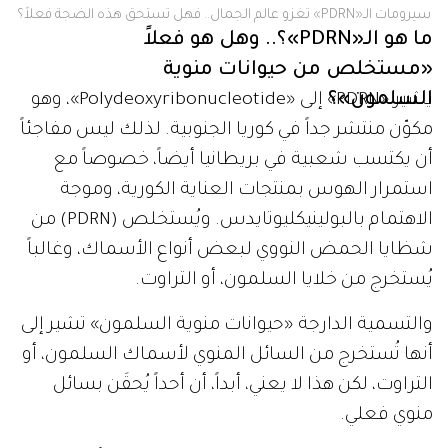
سيرومات الـ«PDRN» تغزو عالم الجمال.. فهل تستحق هذه الضجة فعلاً؟
ما هو الـ«PDRN»؟.. وهل هو فعلاً
«مستخلص من حيوانات منوية
السلمون»؟
يشير «PDRN» إلى «Polydeoxyribonucleotide»، وهو
مكوّن منتشر جداً في كوريا الجنوبية. لذلك ليس مفاجئاً
أن يكتسب شعبية في بريطانيا أيضاً، خصوصاً مع
استمرار الهوس بمنتجات العناية الكورية، وموجة
الاهتمام بالبولينيكليوتايدس. ويُستخلص (PDRN) من
شظايا الحمض النووي لبعض أنواع الأسماك، وغالباً
يُستخرج من خلايا السلمون، أو التراوت.
والتسمية الدارجة «حيوانات منوية السلمون» تشير إلى
أنها تُستخرج من السائل المنوي لأسماك السلمون، أو
التراوت، لكن هذا لا يعني، أبداً، أن أحداً يُحقَن بسائل
منوي فعلي.