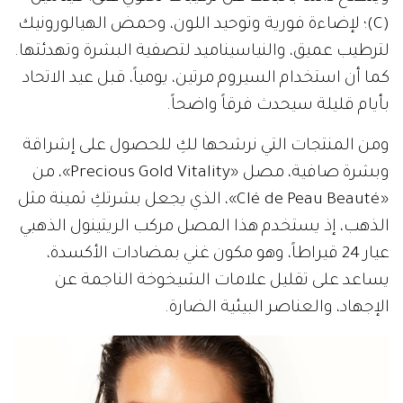
(C)؛ لإضاءة فورية وتوحيد اللون، وحمض الهيالورونيك
لترطيب عميق، والنياسيناميد لتصفية البشرة وتهدئتها.
كما أن استخدام السيروم مرتين، يومياً، قبل عيد الاتحاد
بأيام قليلة سيحدث فرقاً واضحاً.
ومن المنتجات التي نرشحها لكِ للحصول على إشراقة
وبشرة صافية، مصل «Precious Gold Vitality»، من
«Clé de Peau Beauté»، الذي يجعل بشرتكِ ثمينة مثل
الذهب، إذ يستخدم هذا المصل مركب الريتينول الذهبي
عيار 24 قيراطاً، وهو مكون غني بمضادات الأكسدة،
يساعد على تقليل علامات الشيخوخة الناجمة عن
الإجهاد، والعناصر البيئية الضارة.