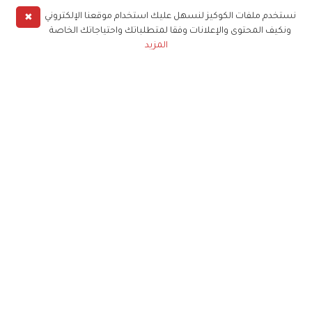
✖
نستخدم ملفات الكوكيز لنسهل عليك استخدام موقعنا الإلكتروني
ونكيف المحتوى والإعلانات وفقا لمتطلباتك واحتياجاتك الخاصة
المزيد
حملوا تطبيق
زهرة الخليج
الاشتراك للحصول على ملخص أسبوعي على بريدك
الإلكتروني