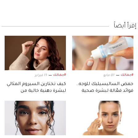
إقرأ أيضاً
#جمالك
#جمالك
01 مايو
11 فبراير
حمض الساليسيليك للوجه..
كيف تختارين السيروم المثالي
فوائد فعّالة لبشرة صحية
لبشرة دهنية خالية من
ونقية
العيوب؟