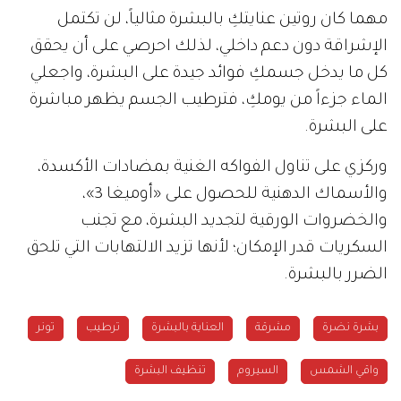
مهما كان روتين عنايتكِ بالبشرة مثالياً، لن تكتمل
الإشراقة دون دعم داخلي، لذلك احرصي على أن يحقق
كل ما يدخل جسمكِ فوائد جيدة على البشرة، واجعلي
الماء جزءاً من يومكِ، فترطيب الجسم يظهر مباشرة
على البشرة.
وركزي على تناول الفواكه الغنية بمضادات الأكسدة،
والأسماك الدهنية للحصول على «أوميغا 3»،
والخضروات الورقية لتجديد البشرة، مع تجنب
السكريات قدر الإمكان؛ لأنها تزيد الالتهابات التي تلحق
الضرر بالبشرة.
بشرة نضرة
مشرقة
العناية بالبشرة
ترطيب
تونر
واقي الشمس
السيروم
تنظيف البشرة