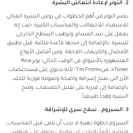
2. التونر لإعادة انتعاش البشرة:
يعتبر التونر من أهم الخطوات في روتين البشرة المثالي
للاستعداد للاحتفالات والمناسبات الكبيرة، حيث إنه
يعمل على شد المسام، وترطيب السطح الخارجي
للبشرة، بالإضافة إلى منحها قاعدة مثالية، قبل تطبيق
الأمصال والكريمات اللاحقة. ومن أفضل الأنواع
المشهورة بالأسواق في الوقت الحالي؛ تونر:Rice
Toner«، من»I'm From"؛ لأنه يحتوي على مستخلصات
الأزر التي تمنح إشراقة واضحة ونعومة فورية للجلد،
بالإضافة إلى قدرته على تقليل التصبغات، ومنح
البشرة وهجاً طبيعياً.
3. السيروم.. سلاح سري للإشراقة:
السيروم خطوة ذهبية لا يجب أن تلغى قبل المناسبات،
وينصح دائماً بالبحث عن تركيبات تحتوي على: فيتامين