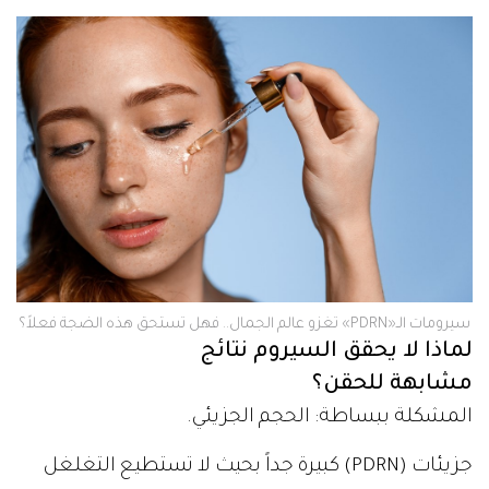
سيرومات الـ«PDRN» تغزو عالم الجمال.. فهل تستحق هذه الضجة فعلاً؟
لماذا لا يحقق السيروم نتائج
مشابهة للحقن؟
المشكلة ببساطة: الحجم الجزيئي.
جزيئات (PDRN) كبيرة جداً بحيث لا تستطيع التغلغل