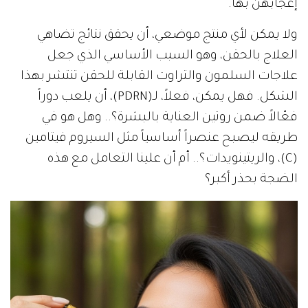
إعجابهن بها.
ولا يمكن لأي منتج موضعي، أن يحقق نتائج تضاهي
العلاج بالحقن، وهو السبب الأساسي الذي جعل
علاجات السلمون والتراوت القابلة للحقن تنتشر بهذا
الشكل. فهل يمكن، فعلاً، لـ(PDRN)، أن يلعب دوراً
فعّالاً ضمن روتين العناية بالبشرة؟.. وهل هو في
طريقه ليصبح عنصراً أساسياً مثل السيروم فيتامين
(C)، والريتينويدات؟.. أم أن علينا التعامل مع هذه
الضجة بحذر أكبر؟