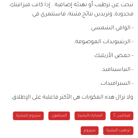
تبحث عن ترطيب أو تهدئة إضافية.. إذا كانت ميزانيتكِ
محدودة، وتريدين نتائج مثبتة، فاستثمري في:
- الواقي الشمسي.
- الريتينويدات الموصوفة.
- حمض الأزيليك.
- النياسيناميد.
- السيراميدات.
ولا تزال هذه المكونات هي الأكثر فاعلية على الإطلاق.
فيتامين C
العناية بالبشرة
السلمون
سيروم للبشرة
ترطيب البشرة
سيروم