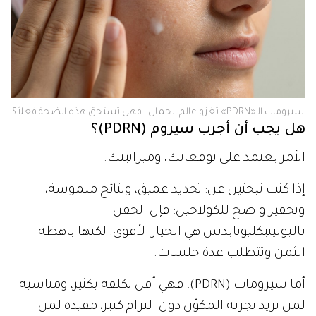
سيرومات الـ«PDRN» تغزو عالم الجمال.. فهل تستحق هذه الضجة فعلاً؟
هل يجب أن أجرب سيروم (PDRN)؟
الأمر يعتمد على توقعاتك، وميزانيتك.
إذا كنت تبحثين عن: تجديد عميق، ونتائج ملموسة،
وتحفيز واضح للكولاجين؛ فإن الحقن
بالبولينيكليوتايدس هي الخيار الأقوى. لكنها باهظة
الثمن وتتطلب عدة جلسات.
أما سيرومات (PDRN)، فهي أقل تكلفة بكثير، ومناسبة
لمن تريد تجربة المكوّن دون التزام كبير، مفيدة لمن