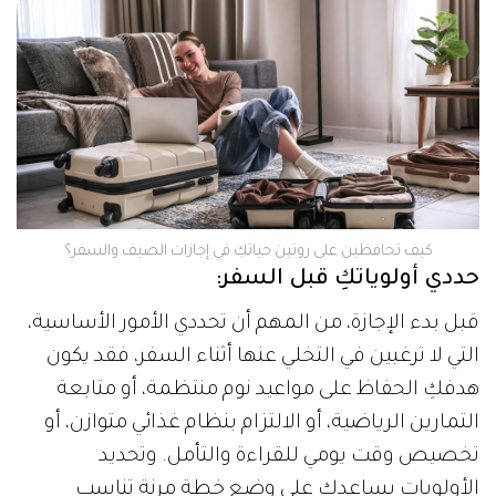
كيف تحافظين على روتين حياتكِ في إجازات الصيف والسفر؟
حددي أولوياتكِ قبل السفر:
قبل بدء الإجازة، من المهم أن تحددي الأمور الأساسية،
التي لا ترغبين في التخلي عنها أثناء السفر، فقد يكون
هدفكِ الحفاظ على مواعيد نوم منتظمة، أو متابعة
التمارين الرياضية، أو الالتزام بنظام غذائي متوازن، أو
تخصيص وقت يومي للقراءة والتأمل. وتحديد
الأولويات يساعدكِ على وضع خطة مرنة تناسب