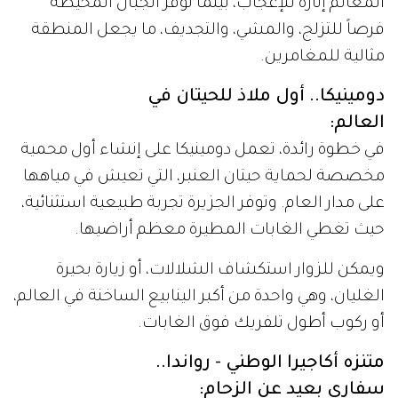
المعالم إثارة للإعجاب، بينما توفر الجبال المحيطة
فرصاً للتزلج، والمشي، والتجديف، ما يجعل المنطقة
مثالية للمغامرين.
دومينيكا.. أول ملاذ للحيتان في
العالم:
في خطوة رائدة، تعمل دومينيكا على إنشاء أول محمية
مخصصة لحماية حيتان العنبر، التي تعيش في مياهها
على مدار العام. وتوفر الجزيرة تجربة طبيعية استثنائية،
حيث تغطي الغابات المطيرة معظم أراضيها.
ويمكن للزوار استكشاف الشلالات، أو زيارة بحيرة
الغليان، وهي واحدة من أكبر الينابيع الساخنة في العالم،
أو ركوب أطول تلفريك فوق الغابات.
متنزه أكاجيرا الوطني - رواندا..
سفاري بعيد عن الزحام: