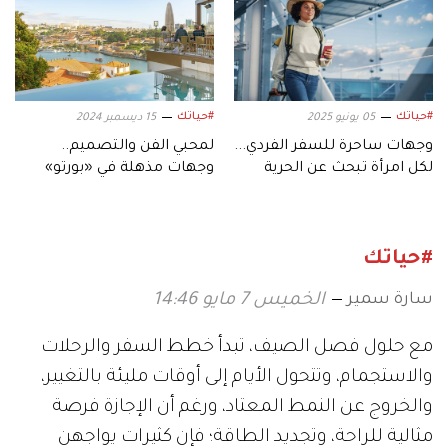
#حياتك
#حياتك
05 يونيو 2025
15 ديسمبر 2024
وجهات ساحرة للسفر الفردي...
لمحبي الفن والتصميم..
لكل امرأة تبحث عن الحرية
وجهات مذهلة في «بورتو»
والإلهام
البرتغالية
#حياتك
سارة سمير
الخميس 7 مايو 14:46
مع حلول فصل الصيف، تبدأ خطط السفر والرحلات
والاستجمام، وتتحول الأيام إلى أوقات مليئة بالتغيير،
والخروج عن النمط المعتاد، ورغم أن الإجازة فرصة
مثالية للراحة، وتجديد الطاقة؛ فإن كثيرات يواجهن