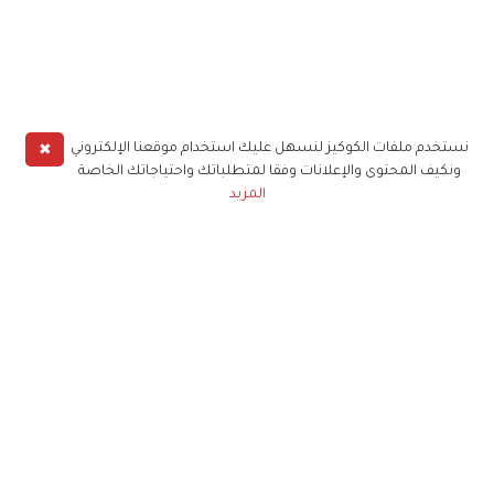
✖
نستخدم ملفات الكوكيز لنسهل عليك استخدام موقعنا الإلكتروني
ونكيف المحتوى والإعلانات وفقا لمتطلباتك واحتياجاتك الخاصة
المزيد
حملوا تطبيق
زهرة الخليج