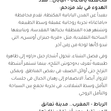
محافظة ياماغاتا - اليابان.. ملاذ
الهدوء في بلد مزدحم:
بعيداً عن المدن اليابانية المكتظة، تقدم محافظة
«ياماغاتا» تجربة روحانية عميقة وسط الطبيعة.
وتشتهر هذه المنطقة بجبالها المقدسة، وينابيعها
الساخنة التقليدية، مثل: «قرية جينزان أونسن»، التي
تبدو كأنها لوحة من زمن آخر.
وفي فصل الشتاء، تتحول أشجار جبل «زاو» إلى ظاهرة
طبيعية تُعرف بـ«وحوش الثلج»، بينما تستمر أنشطة
التزلج حتى أوائل الصيف في بعض المناطق. ويمكن
للزوار، أيضاً، الانضمام إلى رهبان الجبال في جلسات
التأمل وسط الشلالات، في تجربة تجمع بين السياحة
والتأمل الروحي.
الرباط - المغرب.. مدينة تعانق