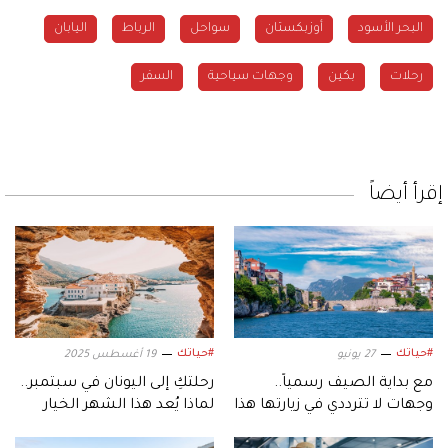
البحر الأسود
أوزبكستان
سواحل
الرباط
اليابان
رحلات
بكين
وجهات سياحية
السفر
إقرأ أيضاً
#حياتك
#حياتك
27 يونيو
19 أغسطس 2025
مع بداية الصيف رسمياً..
رحلتكِ إلى اليونان في سبتمبر..
وجهات لا تترددي في زيارتها هذا
لماذا يُعد هذا الشهر الخيار
الموسم
الأمثل للسفر؟