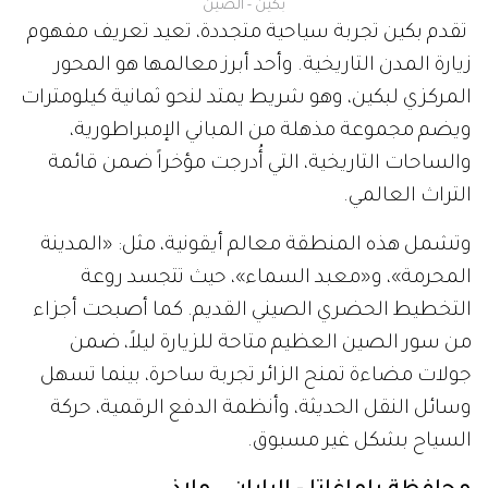
بكين - الصين
تقدم بكين تجربة سياحية متجددة، تعيد تعريف مفهوم
زيارة المدن التاريخية. وأحد أبرز معالمها هو المحور
المركزي لبكين، وهو شريط يمتد لنحو ثمانية كيلومترات
ويضم مجموعة مذهلة من المباني الإمبراطورية،
والساحات التاريخية، التي أُدرجت مؤخراً ضمن قائمة
التراث العالمي.
وتشمل هذه المنطقة معالم أيقونية، مثل: «المدينة
المحرمة»، و«معبد السماء»، حيث تتجسد روعة
التخطيط الحضري الصيني القديم. كما أصبحت أجزاء
من سور الصين العظيم متاحة للزيارة ليلاً، ضمن
جولات مضاءة تمنح الزائر تجربة ساحرة، بينما تسهل
وسائل النقل الحديثة، وأنظمة الدفع الرقمية، حركة
السياح بشكل غير مسبوق.