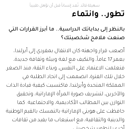
سهيلة قائد: نُعد إنساناً قبل أن نؤهل طبيباً
تطور.. وانتماء
بالنظر إلى بداياتك الدراسية.. ما أبرز القرارات التي
صنعت ملامح شخصيتك؟
أصعب قرار واجهته كان الانتقال بمفردي إلى أيرلندا،
بعمر 17 عاماً، والتكيف مع لغة وبيئة وثقافة جديدة،
فتعلمت الاعتماد على النفس، وبناء الثقة، منذ الصغر.
خلال تلك الفترة، انضممت إلى اتحاد الطلبة في
المملكة المتحدة وأيرلندا، فاكتسبت كيفية قيادة الذات
والآخرين، لتشريف صورة المرأة الإماراتية، وتحقيق
التوازن بين المطالب الأكاديمية، والاجتماعية. كما
حافظت على هويتي الإماراتية بالتمسك بالقيم الوطنية
والدينية والثقافية، مع استيعاب ما يفيد من ثقافات
أخرى؛ لتطوير شخصيتي.