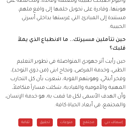
واليوم أصبحت طبيبة ومعلمة وقائدة، ومحافظة على
هويتها، وقادرة على تحويل حلمها إلى واقع ملهم،
مستندة إلى المبادئ، التي غرستها بداخلي أسرتي
الحبيبة.
حين تتأملين مسيرتك.. ما الانطباع الذي يملأ
قلبك؟
حين رأيت أثر جهودي المتواصلة في تطوير التعليم
الطبي، وخدمة المرضى، ونجاح ابني (من ذوي التوحد)،
وفخر أبنائي، وهويتهم القوية، شعرت بأن كل التجارب
المهنية والأمومية والقيادية، شكلت مساراً متكاملاً،
وأن الهدف الأسمى لكل ما قمت به، هو خدمة الإنسان،
والمجتمع، في أبعاد الحياة كافة.
إسعاف دبي
مجتمع
منوعات
تحقيق
ثقافة