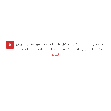
✖
نستخدم ملفات الكوكيز لنسهل عليك استخدام موقعنا الإلكتروني
ونكيف المحتوى والإعلانات وفقا لمتطلباتك واحتياجاتك الخاصة
المزيد
حملوا تطبيق
زهرة الخليج