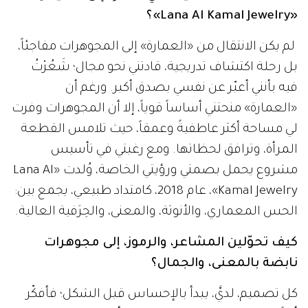
«Lana Al Kamal Jewelry»؟
لم يكن الانتقال من «العمارة» إلى المجوهرات مفاجئاً،
بل رحلة اكتشاف تدريجية، قادتني نحو مجال؛ شَعُرْتُ
فيه بأنني أعبّر عن نفسي بصدق أكبر. ورغم أن
«العمارة» منحتني أساساً قوياً، إلا أن المجوهرات وفرت
لي مساحة أكثر عاطفيةً وعمقاً، حيث تلامس القطعة
المرأة، وترافق لحظاتها. ومع رغبتي في تأسيس
مشروع يحمل بصمتي ورؤيتي الخاصة، وُلدت «Lana Al
Kamal Jewelry»، عام 2018، كامتداد طبيعي، يجمع بين:
الحس المعماري، والأنوثة، والمعنى، والحِرَفية العالية.
كيف تحوّلين المشاعر، والرموز، إلى مجوهرات
نابضة بالمعنى، والجمال؟
كل تصميم، لديَّ، يبدأ بالإحساس قبل الشكل؛ فأفكّر