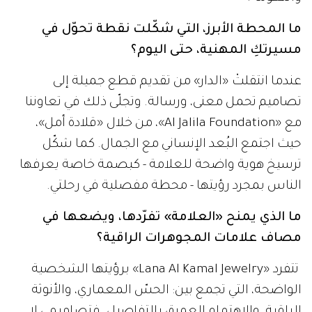
ما المحطة الأبرز، التي شكّلت نقطة تحوّل في
مسيرتكِ المهنية، حتى اليوم؟
عندما انتقلتْ «الدار» من تقديم قطع جميلة إلى
تصاميم تحمل معنى، ورسالة. وتجلّى ذلك في تعاوننا
مع «Al Jalila Foundation»، من خلال «قلادة أمل»،
حيث اجتمع البُعد الإنساني مع الجمال. كما شكّل
ترسيخ هوية واضحة للعلامة - كبصمة خاصة يعرفها
الناس بمجرد رؤيتها - محطة مفصلية في رحلتي.
ما الذي يمنح «العلامة» تفرّدها، ويضعها في
مصاف علامات المجوهرات الراقية؟
تتفرد «Lana Al Kamal Jewelry» برؤيتها الشخصية
الواضحة، التي تجمع بين: الحسّ المعماري، والأنوثة
الراقية، والاهتمام العميق بالتفاصيل. فتصاميمي لا