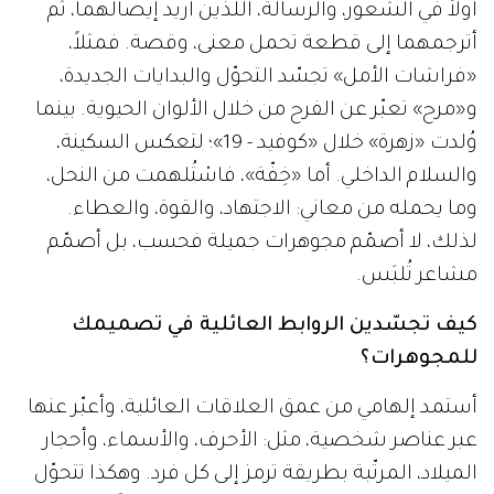
أولاً في الشعور، والرسالة، اللذين أريد إيصالهما، ثم
أترجمهما إلى قطعة تحمل معنى، وقصة. فمثلاً،
«فراشات الأمل» تجسّد التحوّل والبدايات الجديدة،
و«مرح» تعبّر عن الفرح من خلال الألوان الحيوية. بينما
وُلدت «زهرة» خلال «كوفيد - 19»؛ لتعكس السكينة،
والسلام الداخلي. أما «خِفّة»، فاسْتُلهمت من النحل،
وما يحمله من معاني: الاجتهاد، والقوة، والعطاء.
لذلك، لا أصمّم مجوهرات جميلة فحسب، بل أصمّم
مشاعر تُلبَس.
كيف تجسّدين الروابط العائلية في تصميمك
للمجوهرات؟
أستمد إلهامي من عمق العلاقات العائلية، وأعبّر عنها
عبر عناصر شخصية، مثل: الأحرف، والأسماء، وأحجار
الميلاد، المرتّبة بطريقة ترمز إلى كل فرد. وهكذا تتحوّل