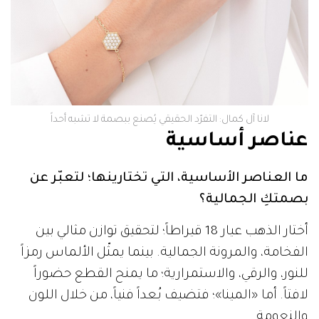
لانا آل كمال: التفرّد الحقيقي يُصنع ببصمة لا تشبه أحداً
عناصر أساسية
ما العناصر الأساسية، التي تختارينها؛ لتعبّر عن
بصمتكِ الجمالية؟
أختار الذهب عيار 18 قيراطاً؛ لتحقيق توازن مثالي بين
الفخامة، والمرونة الجمالية. بينما يمثّل الألماس رمزاً
للنور، والرقي، والاستمرارية؛ ما يمنح القطع حضوراً
لافتاً. أما «المينا»؛ فتضيف بُعداً فنياً، من خلال اللون
والنعومة.