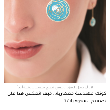
لانا آل كمال: التفرّد الحقيقي يُصنع ببصمة لا تشبه أحداً
كونك مهندسة معمارية.. كيف انعكس هذا على
تصميم المجوهرات؟