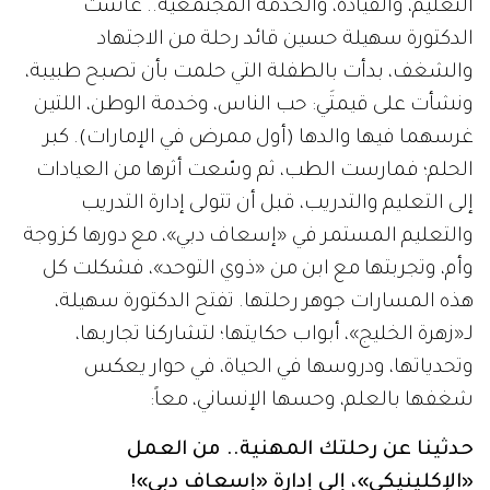
التعليم، والقيادة، والخدمة المجتمعية.. عاشت
الدكتورة سهيلة حسين قائد رحلة من الاجتهاد
والشغف، بدأت بالطفلة التي حلمت بأن تصبح طبيبة،
ونشأت على قيمتَي: حب الناس، وخدمة الوطن، اللتين
غرسهما فيها والدها (أول ممرض في الإمارات). كبر
الحلم؛ فمارست الطب، ثم وسّعت أثرها من العيادات
إلى التعليم والتدريب، قبل أن تتولى إدارة التدريب
والتعليم المستمر في «إسعاف دبي»، مع دورها كزوجة
وأم، وتجربتها مع ابن من «ذوي التوحد»، فشكلت كل
هذه المسارات جوهر رحلتها. تفتح الدكتورة سهيلة،
لـ«زهرة الخليج»، أبواب حكايتها؛ لتشاركنا تجاربها،
وتحدياتها، ودروسها في الحياة، في حوار يعكس
شغفها بالعلم، وحسها الإنساني، معاً:
حدثينا عن رحلتك المهنية.. من العمل
«الإكلينيكي»، إلى إدارة «إسعاف دبي»!