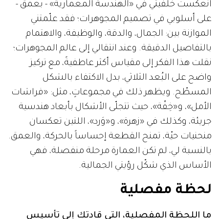
انعكست خلفيتي في «الهندسة المعمارية» - بعمق -
على أسلوبي في تصميم المجوهرات؛ فقد علّمتني
الموازنة بين: الجمال، والدقة، والوظيفة، والاهتمام
بالتفاصيل الدقيقة. وعند انتقالي إلى عالم المجوهرات؛
نقلت هذا الفكر إلى مقياس أكثر عاطفيةً، مع تركيز
واضح على البُعد الثلاثي، بدل الاكتفاء بالشكل
المسطّح. ويظهر ذلك في مجموعاتٍ، مثل: «فراشات
الأمل»، و«خِفّة»، حيث تتجلّى الأشكال بأبعاد هندسية
جريئة، وكذلك في «زهرة»، و«وَرد»، اللتين تعكسان
منحنيات حيّة، تمنح القطعة إحساساً بالحركة، والعمق.
بالنسبة لي، لم تكن العمارة مرحلة منفصلة، فهي
الأساس الذي شكّل رؤيتي الجمالية.
لحظة مفصلية
ما اللحظة المفصلية، التي قادتكِ إلى تأسيس