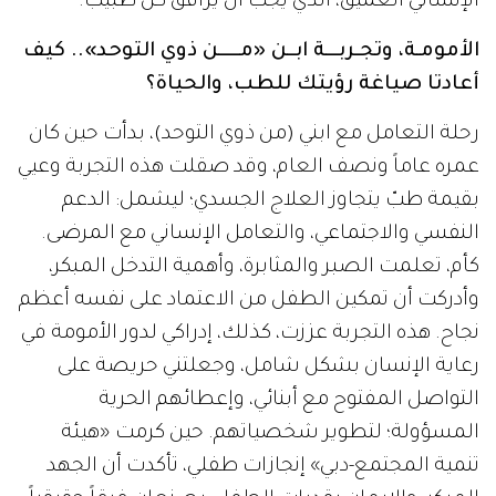
الإنساني العميق، الذي يجب أن يرافق كل طبيب.
الأمومـة، وتجـربـــة ابــن «مـــــن ذوي التوحد».. كيف
أعادتا صياغة رؤيتك للطب، والحياة؟
رحلة التعامل مع ابني (من ذوي التوحد)، بدأت حين كان
عمره عاماً ونصف العام، وقد صقلت هذه التجربة وعيي
بقيمة طبّ يتجاوز العلاج الجسدي؛ ليشمل: الدعم
النفسي والاجتماعي، والتعامل الإنساني مع المرضى.
كأم، تعلمت الصبر والمثابرة، وأهمية التدخل المبكر،
وأدركت أن تمكين الطفل من الاعتماد على نفسه أعظم
نجاح. هذه التجربة عززت، كذلك، إدراكي لدور الأمومة في
رعاية الإنسان بشكل شامل، وجعلتني حريصة على
التواصل المفتوح مع أبنائي، وإعطائهم الحرية
المسؤولة؛ لتطوير شخصياتهم. حين كرمت «هيئة
تنمية المجتمع-دبي» إنجازات طفلي، تأكدت أن الجهد