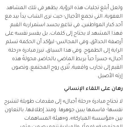
ولعل أبلغ تجليات هذه الرؤية، يظهر في تلك المشاهد
العفوية، التي تجمع الأجيال؛ حيث نرى الشاب يداً بيد مع
أحد كبار المواطنين، في تناغمٍ يجسد استمرارية القيم.
فهذا المشهد لا يحتاج إلى كلمات، بل يفسر نفسه على
أرصفة الحدائق، وفي المجالس؛ ليؤكد أن الحكمة تسلم
الراية إلى الطموح. وفي هذا السياق، تبرز مبادرة «رحلة
أجيال» جسراً حياً يربط الماضي بالحاضر، محولةً هذه
القيم إلى تجارب واقعية، تُثري روح المجتمع، وتصون
إرثه الأصيل.
رهان على اللقاء الإنساني
لا تحتاج مبادرة «رحلة أجيال» إلى مقدمات طويلة لتشرح
نفسها؛ فاسمها يبين جوهرها. ومنذ إطلاقها، بالتعاون
بين «مؤسسة المباركة»، و«هيئة المساهمات