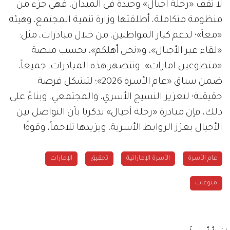
لا تقف «رحلة أجيال» وحيدة في الميدان، فهي جزء من
منظومة متكاملة، أطلقتها وزارة تنمية المجتمع، وهيئة
«معاً»؛ لدعم كبار المواطنين، من خلال مبادرات، مثل:
«لقاء عبر الأجيال»، و«نحن أهلكم»، بحسب منصة
«متطوعين.امارات». وتنصهر هذه المبادرات، جميعاً،
ضمن سياق «عام الأسرة 2026»؛ لتشكل فرصة
حقيقية؛ لتعزيز النسيج الأسري، والمجتمعي. وبناءً على
ذلك، فإن مبادرة «رحلة أجيال» تذكرنا بأن التواصل بين
الأجيال يعزز الروابط الأسرية، ويزيدها تلاحماً، وقوةً!
عام الأسرة
الأسرة الإماراتية
تحقيق
الإمارات
منوعات