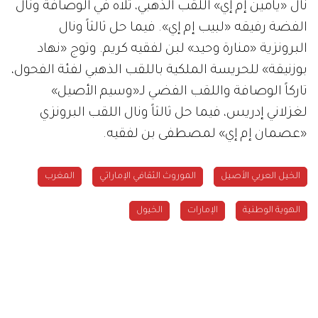
نال «يامين إم إي» اللقب الذهبي، تلاه في الوصافة ونال
الفضة رفيقه «لبيب إم إي». فيما حل ثالثاً ونال
البرونزية «منارة وحيد» لبن لفقيه كريم. وتوج «نهاد
بوزنيقة» للحريسة الملكية باللقب الذهبي لفئة الفحول،
تاركاً الوصافة واللقب الفضي لـ«وسيم الأصيل»
لغزلاني إدريس، فيما حل ثالثاً ونال اللقب البرونزي
«عصمان إم إي» لمصطفى بن لفقيه.
الخيل العربي الأصيل
الموروث الثقافي الإماراتي
المغرب
الهوية الوطنية
الإمارات
الخيول