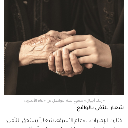
«رحلة أجيال» تصوغ لغة التواصل في «عام الأسرة»
شعار يلتقي بالواقع
اختارت الإمارات، لـ«عام الأسرة»، شعاراً يستحق التأمل: