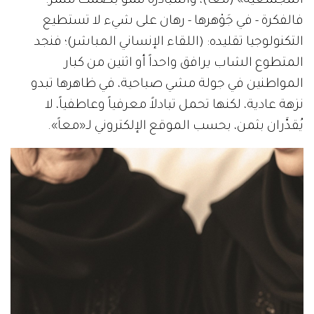
المجتمعية» (معاً)، والمبادرة تنمو بصمت مثمر.
فالفكرة - في جَوْهرها - رهان على شيء لا تستطيع
التكنولوجيا تقليده: (اللقاء الإنساني المباشر)؛ فنجد
المتطوع الشاب يرافق واحداً أو اثنين من كبار
المواطنين في جولة مشي صباحية، في ظاهرها تبدو
نزهة عادية، لكنها تحمل تبادلاً معرفياً وعاطفياً، لا
يُقدَّران بثمن، بحسب الموقع الإلكتروني لـ«معاً».