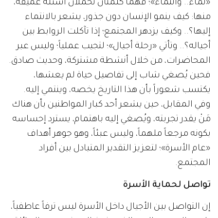
«نماء.. وانتماء»؛ فهما كلمتان تحملان أسئلة عميقة،
منها: كيف ينمو الإنسان دون جذور، يشعر بالانتماء
إليها؟.. وكيف يزدهر المجتمع؛ إذا تآكلت الروابط بين
أجياله؟.. وتأتي «رحلة أجيال»؛ لتجيب عملياً؛ وليس عبر
المحاضرات، من خلال أنشطة مشتركة، وحديث صادق.
فحين يُصغي شاب إلى تفاصيل حياة لم يعشها،
يكتسب شعوراً بأن هذا التاريخ يخصه، وينتمي إليه.
وفي المقابل، حين يشعر أحد كبار المواطنين بأن هناك
مَنْ يقدر تجربته، ويُصغي إليه باهتمام، يسترد إحساسه
بكونه مرجعاً ملهماً، وليس عبئاً، وهو جوهر أهداف
«عام الأسرة»؛ لتعزيز التقدير المتبادل بين أفراد
المجتمع.
تواصل لحماية الأسرة
إن التواصل بين الأجيال داخل الأسرة ليس ترفاً عاطفياً،