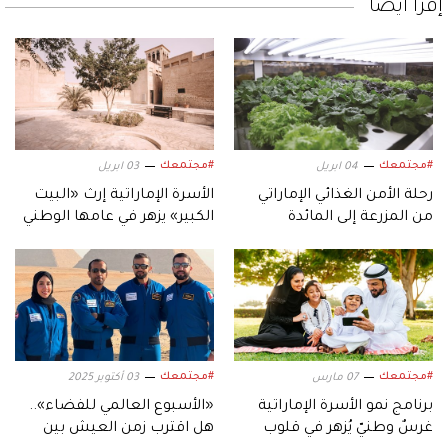
إقرأ أيضاً
#مجتمعك
#مجتمعك
04 ابريل
03 ابريل
رحلة الأمن الغذائي الإماراتي
الأسرة الإماراتية إرث «البيت
من المزرعة إلى المائدة
الكبير» يزهر في عامها الوطني
#مجتمعك
#مجتمعك
07 مارس
03 أكتوبر 2025
برنامج نمو الأسرة الإماراتية
«الأسبوع العالمي للفضاء»..
غرسٌ وطنيّ يُزهر في قلوب
هل اقترب زمن العيش بين