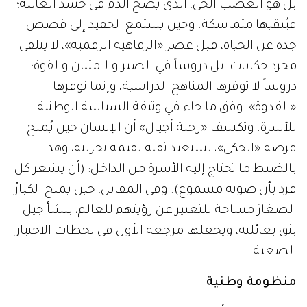
بل هو العصب الحي، الذي يضخ الدم في جسد العائلة؛
فيُبقيها متماسكة. وحين يستمع الحفيد إلى قصص
جده عن الحياة، قبل عصر «الرفاهية الرقمية»، لا يتلقى
مجرد حكايات، بل دروساً في الصبر والامتنان والقوة؛
دروساً لا توفرها المناهج الدراسية، وإنما توفرها
«القدوة»، وفق ما جاء في وثيقة السياسة الوطنية
للأسرة. وتكشف «رحلة أجيال» أن الإنسان حين يُمنح
فرصة «الحكي»، يستعيد ثقته بقيمة تجربته، وهذا
بالضبط ما تحتاج إليه الأسرة من الداخل: (أن يشعر كل
فرد بأن صوته مسموع). وفي المقابل، حين يمنح الكبارُ
الصغارَ مساحة للتعبير عن رؤيتهم للعالم، ينشأ جيل
يثق بعائلته، ويجعلها مرجعه الأول في لحظات الاختيار
الصعبة.
منظومة وطنية