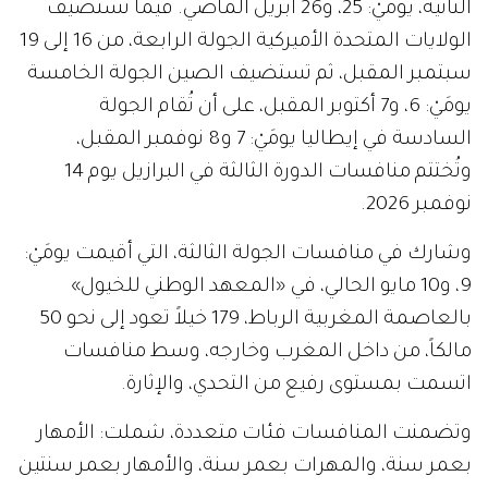
الثانية، يومَيْ: 25، و26 أبريل الماضي. فيما تستضيف
الولايات المتحدة الأميركية الجولة الرابعة، من 16 إلى 19
سبتمبر المقبل، ثم تستضيف الصين الجولة الخامسة
يومَيْ: 6، و7 أكتوبر المقبل، على أن تُقام الجولة
السادسة في إيطاليا يومَيْ: 7 و8 نوفمبر المقبل،
وتُختتم منافسات الدورة الثالثة في البرازيل يوم 14
نوفمبر 2026.
وشارك في منافسات الجولة الثالثة، التي أقيمت يومَيْ:
9، و10 مايو الحالي، في «المعهد الوطني للخيول»
بالعاصمة المغربية الرباط، 179 خيلاً تعود إلى نحو 50
مالكاً، من داخل المغرب وخارجه، وسط منافسات
اتسمت بمستوى رفيع من التحدي، والإثارة.
وتضمنت المنافسات فئات متعددة، شملت: الأمهار
بعمر سنة، والمهرات بعمر سنة، والأمهار بعمر سنتين