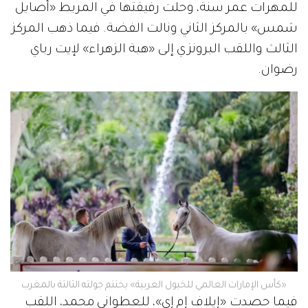
للمهرات عمر سنة، وحلت رفيقتها في المربط «أصايل
شمس» بالمركز الثاني ونالت الفضة. فيما ذهب المركز
الثالث واللقب البرونزي إلى «هبة الزهراء» لإيت رباي
رضوان.
«كأس الإمارات العالمي للخيول العربية» يختتم جولته الثالثة بالمغرب
فيما حصدت «إيلاف إم إي»، للعطواني محمد، اللقب