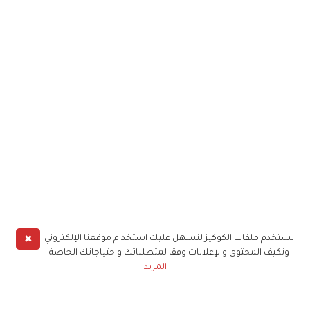
✖
نستخدم ملفات الكوكيز لنسهل عليك استخدام موقعنا الإلكتروني
ونكيف المحتوى والإعلانات وفقا لمتطلباتك واحتياجاتك الخاصة
المزيد