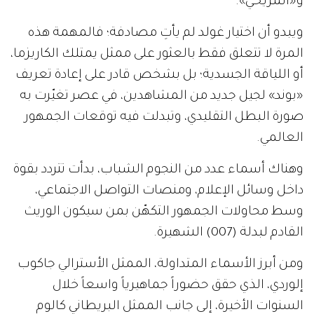
و«المريخي».
ويبدو أن اختيار غولد لم يأتِ مصادفة؛ فالمهمة هذه
المرة لا تتعلق فقط بالعثور على ممثل يمتلك الكاريزما،
أو اللياقة الجسدية؛ بل بشخص قادر على إعادة تعريف
«بوند» لجيل جديد من المشاهدين، في عصر تغيّرت به
صورة البطل التقليدي، وتبدلت فيه توقعات الجمهور
العالمي.
وهناك أسماء عدد من النجوم الشباب، بدأت تتردد بقوة
داخل وسائل الإعلام، ومنصات التواصل الاجتماعي،
وسط محاولات الجمهور التكهّن بمن سيكون الوريث
القادم لبدلة (007) الشهيرة.
ومن أبرز الأسماء المتداولة، الممثل الأسترالي جاكوب
إلوردي، الذي حقق حضوراً جماهيرياً واسعاً خلال
السنوات الأخيرة، إلى جانب الممثل البريطاني كالوم