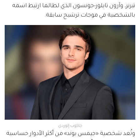
تيرنر، وآرون تايلور-جونسون الذي لطالما ارتبط اسمه
بالشخصية في موجات ترشيح سابقة.
جاكوب إلوردي
وتُعد شخصية «جيمس بوند» من أكثر الأدوار حساسية