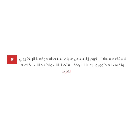
✖
نستخدم ملفات الكوكيز لنسهل عليك استخدام موقعنا الإلكتروني
ونكيف المحتوى والإعلانات وفقا لمتطلباتك واحتياجاتك الخاصة
المزيد
حملوا تطبيق
زهرة الخليج