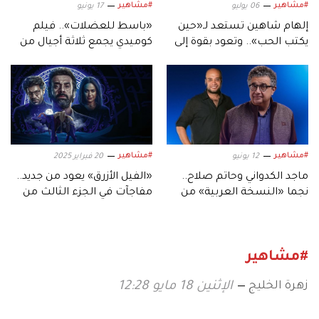
#مشاهير
#مشاهير
06 يوليو
17 يونيو
إلهام شاهين تستعد لـ«حين
«باسط للعضلات».. فيلم
يكتب الحب».. وتعود بقوة إلى
كوميدي يجمع ثلاثة أجيال من
السينما بفيلمَيْن جديدَيْن
الفنانين
#مشاهير
#مشاهير
12 يونيو
20 فبراير 2025
ماجد الكدواني وحاتم صلاح..
«الفيل الأزرق» يعود من جديد..
نجما «النسخة العربية» من
مفاجآت في الجزء الثالث من
فيلم «The Cat in the Hat»
«الفيلم»
#مشاهير
زهرة الخليج
الإثنين 18 مايو 12:28