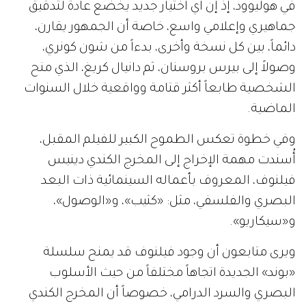
في هوليوود، إذ إن أي اختيار جديد يخضع عادة لتدقيق
جماهيري وإعلامي واسع، خاصة أن الجمهور يقارن،
دائماً، بين كل نسخة وأخرى، بدءاً من شون كونري،
وصولاً إلى بيرس بروسنان، ثم دانيال كريغ، الذي منح
الشخصية طابعاً أكثر قتامة وواقعية خلال السنوات
الماضية.
وفي خطوة تعكس الطموح الكبير للفيلم المقبل،
أُسندت مهمة الإخراج إلى المخرج الكندي دينيس
فيلنوف، المعروف بأعماله السينمائية ذات البعد
البصري والفلسفي، مثل: «كثيب»، و«الوصول»،
و«سيكاريو».
ويرى متابعون أن وجود فيلنوف قد يمنح سلسلة
«بوند» الجديدة اتجاهاً مختلفاً من حيث الأسلوب
البصري والسرد الدرامي، خصوصاً أن المخرج الكندي