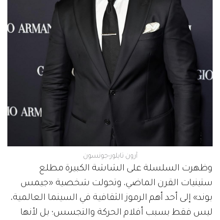
آرون تايلور-جونسون
وظهرت السلسلة على الشاشة الكبيرة مطلع
ستينيات القرن الماضي، وتحولت شخصية «جيمس
بوند» إلى أحد أهم الرموز الثقافية في السينما العالمية،
ليس فقط بسبب أفلام الحركة والتجسس؛ بل لأنها