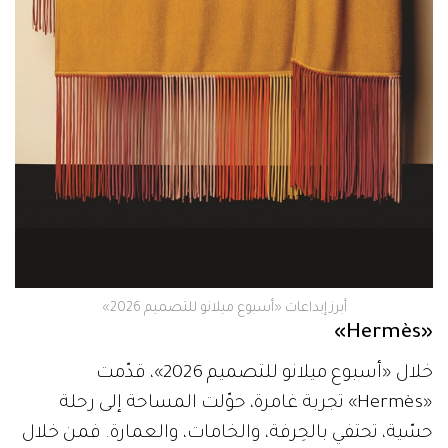
أبرز إبداعات «أسبوع ميلانو للتصميم 2026»
«Hermès»
خلال «أسبوع ميلانو للتصميم 2026»، قدّمت
«Hermès» تجربة غامرة، حوّلت المساحة إلى رحلة
حسّية، تحتفي بالحِرفة، والخامات، والعمارة. فمن خلال