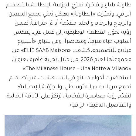
طاولة بلياردو فاخرة، تمزج الحِرَفية الإيطالية بالتصميم
الراقي. وتميّزت «الطاولة» بهيكل نحتي يجمع المعدن
والزجاج والرخام والجلد، مقدّمةً أداءً احترافياً، ضمن
رؤية تحوّل القطعة الوظيفية إلى عمل فني، يعكس
أسلوب حياة مترفاً، ومعاصراً. وفي سياق «أسبوع
ميلانو للتصميم»، كشفت «ELIE SAAB Maison» عن
مجموعتها لعام 2026، من خلال تجربة غامرة بعنوان
«The Milanese House – Una Notte a Milano»،
استحضرت أجواء ميلانو في السبعينيات، عبر تصاميم
تجمع بين الدفء المتوسطي، والحِرَفية الإيطالية؛
لتقدّم رؤية معاصرة للفخامة، ترتكز على الأناقة الخالدة،
والتفاصيل الدقيقة الراقية.