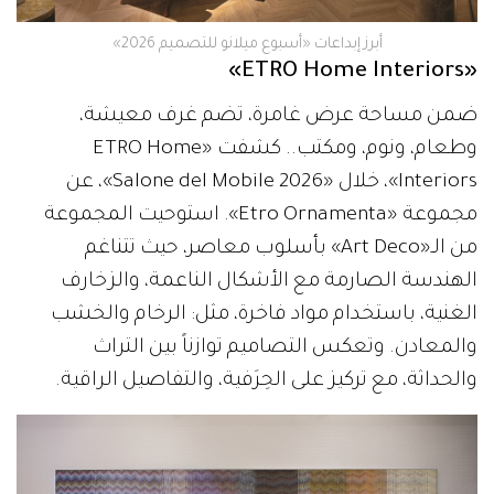
أبرز إبداعات «أسبوع ميلانو للتصميم 2026»
«ETRO Home Interiors»
ضمن مساحة عرض غامرة، تضم غرف معيشة،
وطعام، ونوم، ومكتب.. كشفت «ETRO Home
Interiors»، خلال «Salone del Mobile 2026»، عن
مجموعة «Etro Ornamenta». استوحيت المجموعة
من الـ«Art Deco» بأسلوب معاصر، حيث تتناغم
الهندسة الصارمة مع الأشكال الناعمة، والزخارف
الغنية، باستخدام مواد فاخرة، مثل: الرخام والخشب
والمعادن. وتعكس التصاميم توازناً بين التراث
والحداثة، مع تركيز على الحِرَفية، والتفاصيل الراقية.