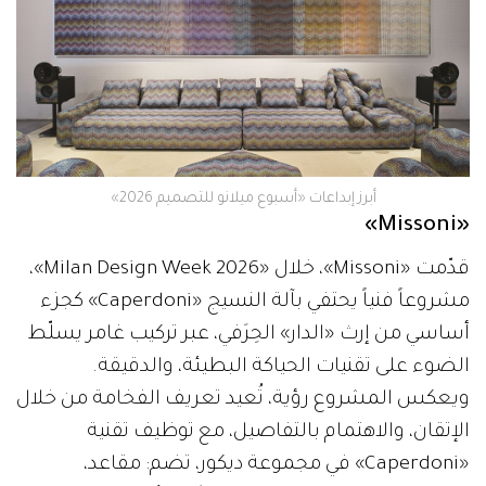
أبرز إبداعات «أسبوع ميلانو للتصميم 2026»
«Missoni»
قدّمت «Missoni»، خلال «Milan Design Week 2026»،
مشروعاً فنياً يحتفي بآلة النسيج «Caperdoni» كجزء
أساسي من إرث «الدار» الحِرَفي، عبر تركيب غامر يسلّط
الضوء على تقنيات الحياكة البطيئة، والدقيقة.
ويعكس المشروع رؤية، تُعيد تعريف الفخامة من خلال
الإتقان، والاهتمام بالتفاصيل، مع توظيف تقنية
«Caperdoni» في مجموعة ديكور، تضم: مقاعد،