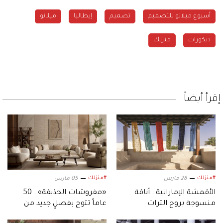
أسبوع ميلانو للتصميم
تصميم
إيطاليا
ميلانو
ديكورات
منزلك
إقرأ أيضاً
#منزلك
#منزلك
28 مارس
05 مارس
الأقمشة الإماراتية.. أناقة
«مفروشات الحذيفة».. 50
منسوجة بروح التراث
عاماً تتوج بفصلٍ جديد من
الفخامة