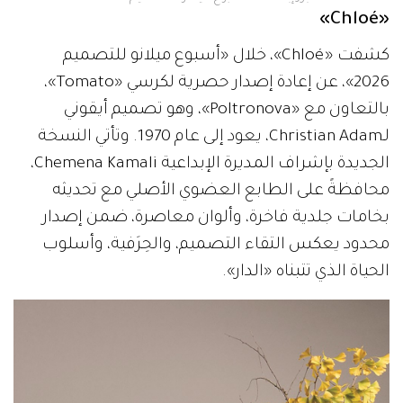
«Chloé»
كشفت «Chloé»، خلال «أسبوع ميلانو للتصميم
2026»، عن إعادة إصدار حصرية لكرسي «Tomato»،
بالتعاون مع «Poltronova»، وهو تصميم أيقوني
لـChristian Adam، يعود إلى عام 1970. وتأتي النسخة
الجديدة بإشراف المديرة الإبداعية Chemena Kamali،
محافظةً على الطابع العضوي الأصلي مع تحديثه
بخامات جلدية فاخرة، وألوان معاصرة، ضمن إصدار
محدود يعكس التقاء التصميم، والحِرَفية، وأسلوب
الحياة الذي تتبناه «الدار».