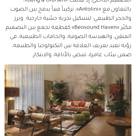
التصميم الداخلي، إذ قدّمت «Bang & Olufsen»،
بالتعاون مع «Antolini»، تركيباً فنياً يدمج بين الصوت
والحجر الطبيعي؛ لتشكيل تجربة حسّية خارجية. وبرز
مكبّر «Beosound Haven» كقطعة تجمع بين التصميم
المتقن، والهندسة الصوتية، والخامات الطبيعية، في
رؤية تعيد تعريف العلاقة بين التكنولوجيا والطبيعة،
ضمن بيئات غامرة، تنبض بالأناقة، والابتكار.