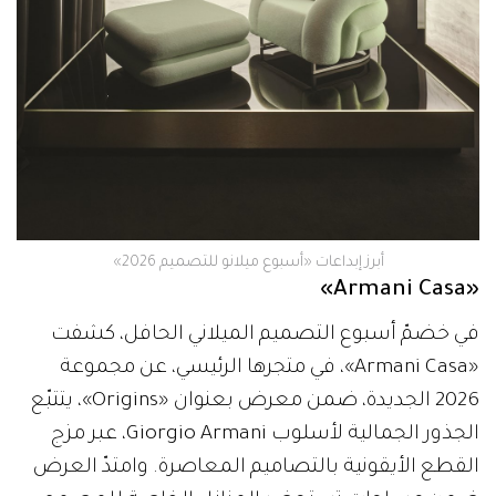
أبرز إبداعات «أسبوع ميلانو للتصميم 2026»
«Armani Casa»
في خضمّ أسبوع التصميم الميلاني الحافل، كشفت
«Armani Casa»، في متجرها الرئيسي، عن مجموعة
2026 الجديدة، ضمن معرض بعنوان «Origins»، يتتبّع
الجذور الجمالية لأسلوب Giorgio Armani، عبر مزج
القطع الأيقونية بالتصاميم المعاصرة. وامتدّ العرض