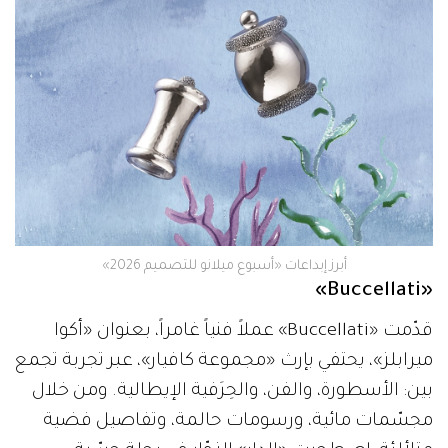
أبرز إبداعات «أسبوع ميلانو للتصميم 2026»
«Buccellati»
قدّمت «Buccellati» عملاً فنياً غامراً، بعنوان «أكوا
ميرابلز»، يحتفي بإرث «مجموعة كافيار»، عبر تجربة تجمع
بين: الأسطورة، والفن، والحِرَفية الإيطالية. ومن خلال
مجسّمات مائية، ورسومات حالمة، وتفاصيل فضية