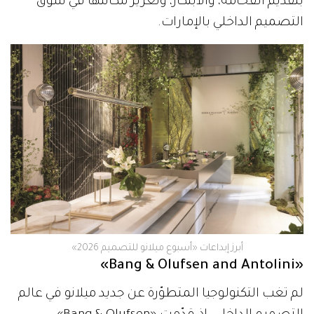
بتقديم الفخامة، والابتكار، وتعزيز مكانتها في سوق
التصميم الداخلي بالإمارات.
أبرز إبداعات «أسبوع ميلانو للتصميم 2026»
«Bang & Olufsen and Antolini»
لم تغب التكنولوجيا المتطوّرة عن جديد ميلانو في عالم