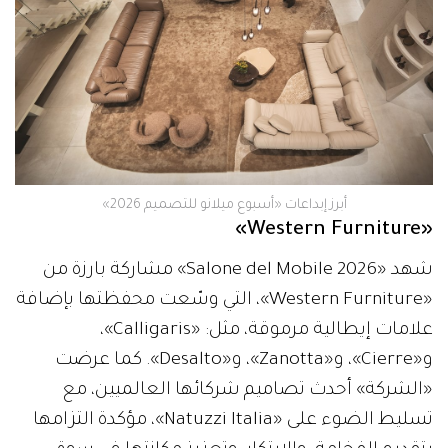
أبرز إبداعات «أسبوع ميلانو للتصميم 2026»
«Western Furniture»
شهد «Salone del Mobile 2026» مشاركة بارزة من
«Western Furniture»، التي وسّعت محفظتها بإضافة
علامات إيطالية مرموقة، مثل: «Calligaris»،
و«Cierre»، و«Zanotta»، و«Desalto». كما عرضت
«الشركة» أحدث تصاميم شركائها العالميين، مع
تسليط الضوء على «Natuzzi Italia»، مؤكدة التزامها