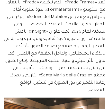
يُعد «Prada Frames»، الذي تنظّمه «Prada»، بالتعاون
مع استوديو «Formafantasma»، ندوة سنوية تُقام
بالتزامن مع معرض «Salone del Mobile»، وتركّز على
الحوار الفكري، والبحث المتعدد التخصصات. وفي
نسخته لعام 2026، تحت عنوان «In Sight»، ناقش
«الحدث» دور الصورة كقوة ثقافية وسياسية ومادية في
العصر الرقمي، خاصة مع تصاعد الصور المُولّدة
بالذكاء الاصطناعي، وتداخل الحقيقة مع التمثيل. كما
تناول الأثر البيئي، والبنية التحتية المرتبطة بإنتاج الصور،
من خلال سلسلة محاضرات ونقاشات، أقيمت في
مجمّع «Santa Maria delle Grazie» التاريخي، بهدف
إعادة التفكير في دور الصورة في تشكيل الواقع
المعاصر.