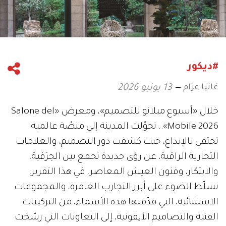
#ديكور
غانيا عزام
13 يونيو 2026
خلال «أسبوع ميلانو للتصميم»، ومعرض «Salone del
Mobile 2026».. تحوّلت المدينة إلى منصّة عالمية
تحتفي بالإبداع، حيث كشفت دور التصميم، والعلامات
التجارية الراقية، عن رؤى جديدة تجمع بين الحِرَفية،
والابتكار، وفنون العيش المعاصر. في هذا التقرير،
نسلّط الضوء على أبرز التجارب الغامرة، والمجموعات
الاستثنائية، التي قدّمتها هذه الأسماء، من التركيبات
الفنية والتصاميم الأيقونية، إلى التعاونات التي رسّخت