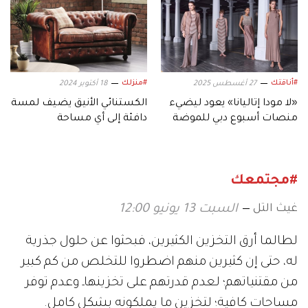
#أناقتك
#منزلك
27 أغسطس 2025
18 أكتوبر 2024
«لا مودا إتاليانا» يعود ليضيء
الكستنائي الأنيق يضيف لمسة
منصات أسبوع دبي للموضة
دافئة إلى أي مساحة
#مجتمعك
غيث التل
السبت 13 يونيو 12:00
لطالما أرق التخزين الكثيرين، فبحثوا عن حلول جذرية
له، حتى إن كثيرين منهم اضطروا للتخلص من كم كبير
من مقتنياتهم؛ لعدم قدرتهم على تخزينهاـ وعدم توفر
مساحات كافية؛ لتخزين ما يملكونه بشكل كامل.