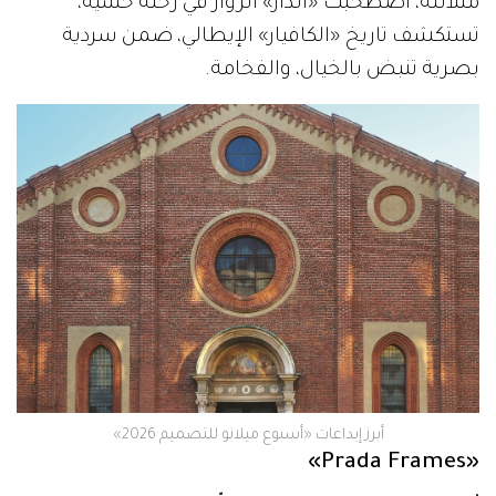
متلألئة، اصطحبت «الدار» الزوّار في رحلة حسّية،
تستكشف تاريخ «الكافيار» الإيطالي، ضمن سردية
بصرية تنبض بالخيال، والفخامة.
أبرز إبداعات «أسبوع ميلانو للتصميم 2026»
«Prada Frames»