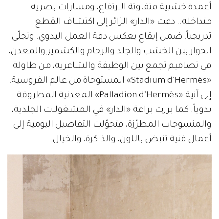
أعمدة خشبية متفاوتة الارتفاع، ومسارات بصرية
متداخلة.. دعت «الدار» الزائر إلى اكتشاف القطع
تدريجياً، ضمن إيقاع يعكس دقة العمل اليدوي. وتجلّى
الحوار بين الخشب والجلد والرخام والكشمير والمعدن،
في تصاميم تجمع بين الوظيفة والشاعرية، من طاولة
«Stadium d’Hermès» المستوحاة من عالم الفروسية،
إلى آنية «Palladion d’Hermès» المعدنية المطروقة
يدوياً. كما برزت براعة «الدار» في المشغولات الجلدية،
والمنسوجات المطرّزة، فتحوّلت التفاصيل اليومية إلى
أعمال فنية تنبض باللون، والذاكرة، والخيال.