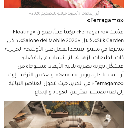
أبرز إبداعات «أسبوع ميلانو للتصميم 2026»
«Ferragamo»
قدّمت «Ferragamo» تركيباً فنياً، بعنوان «Floating
Silk Garden»، خلال «Salone del Mobile 2026»، داخل
متجرها في ميلانو. يعتمد العمل على الأوشحة الحريرية
ذات الطبعات الزهرية، التي تنساب في الفضاء؛
فتشكّل تجربة بصرية ثلاثية الأبعاد، مستوحاة من
أرشيف «الدار»، ورمز «Gancini». ويعكس التركيب إرث
«Ferragamo» في الحرير، حيث تتحول العناصر النباتية
إلى لغة تصميم، تعبّر عن الهوية، والإبداع.