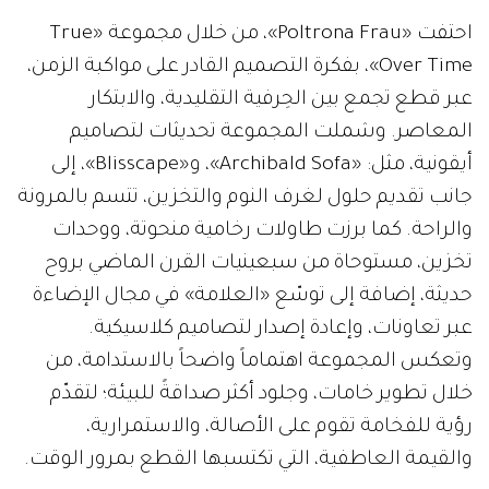
احتفت «Poltrona Frau»، من خلال مجموعة «True
Over Time»، بفكرة التصميم القادر على مواكبة الزمن،
عبر قطع تجمع بين الحِرفية التقليدية، والابتكار
المعاصر. وشملت المجموعة تحديثات لتصاميم
أيقونية، مثل: «Archibald Sofa»، و«Blisscape»، إلى
جانب تقديم حلول لغرف النوم والتخزين، تتسم بالمرونة
والراحة. كما برزت طاولات رخامية منحوتة، ووحدات
تخزين، مستوحاة من سبعينيات القرن الماضي بروح
حديثة، إضافة إلى توسّع «العلامة» في مجال الإضاءة
عبر تعاونات، وإعادة إصدار لتصاميم كلاسيكية.
وتعكس المجموعة اهتماماً واضحاً بالاستدامة، من
خلال تطوير خامات، وجلود أكثر صداقةً للبيئة؛ لتقدّم
رؤية للفخامة تقوم على الأصالة، والاستمرارية،
والقيمة العاطفية، التي تكتسبها القطع بمرور الوقت.