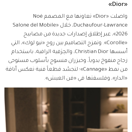
«Dior»
واصلت «Dior» تعاونها مع المصمم Noé
Duchaufour-Lawrance، خلال «Salone del Mobile
2026»، عبر إطلاق إصدارات جديدة من مصابيح
«Corolle». وتمزج التصاميم بين روح «نيو لوك»، التي
أسسها Christian Dior، والحِرَفية الراقية، باستخدام
زجاج منفوخ يدوياً، وخيزران منسوج بأسلوب مستوحى
من نمط «Cannage»؛ لتجسّد قطعاً فنية تعكس أناقة
«الدار»، وفلسفتها في «فن العيش».