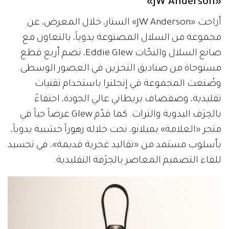
«JW Anderson»
أزاحت «JW Anderson» الستار، خلال المعرض، عن
مجموعة من السلال المصنوعة يدوياً، بالتعاون مع
صانع السلال والنحّات Eddie Glew، تضم أربع قطع
مستوحاة من صناديق التخزين في العصور الوسطى.
وصُنعت المجموعة في إنجلترا باستخدام تقنيات
تقليدية، وصفصاف بريطاني عالي الجودة، احتفاءً
بالحِرَف اليدوية والتراث. كما قدّم Glew عرضاً حياً في
متجر «العلامة» بميلانو، نحت خلاله زهوراً خشبية يدوياً،
بأسلوب مستمد من «تقاليد غجرية قديمة»، في تجسيد
للقاء التصميم المعاصر بالحِرْفة التقليدية.