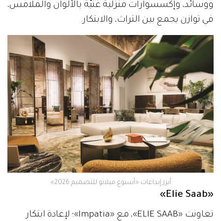
ووسائد، وإكسسوارات منزلية غنيّة بالألوان والملامس،
في توازن يجمع بين التراث، والابتكار.
أبرز إبداعات «أسبوع ميلانو للتصميم 2026»
«Elie Saab»
تعاونت «ELIE SAAB»، مع «Impatia»؛ لإعادة ابتكار