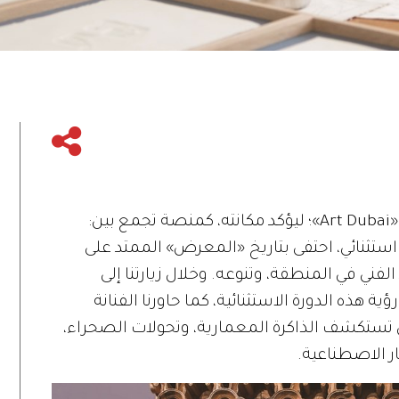
في دورته الخاصة لعام 2026، عاد معرض «Art Dubai»؛ ليؤكد مكانته، كمنصة تجمع بين:
مج استثنائي، احتفى بتاريخ «المعرض» الممتد على
فني في المنطقة، وتنوعه. وخلال زيارتنا إلى
ة هذه الدورة الاستثنائية، كما حاورنا الفنانة
 تستكشف الذاكرة المعمارية، وتحولات الصحراء،
ر الاصطناعية.