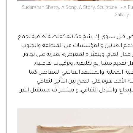
Sudarshan Shetty, A Song, A Story, Sculpture I - A P
Gallery
رض فني سنوي؛ إذ رسّخ مكانته كمنصة ثقافية تجمع
عبر دعم الفنانين والمؤسسات من المنطقة والجنوب
مدار العام. ويتميّز «المعرض» بقدرته على تجاوز
ل تقديم مشاريع تكليفية، وتركيبات تفاعلية،
نية المحلية والمشهد العالمي المعاصر. كما
لأمد، تقوم على الدمج بين التأثير الثقافي
ً للإبداع، والتبادل الثقافي، واستشراف مستقبل الفن