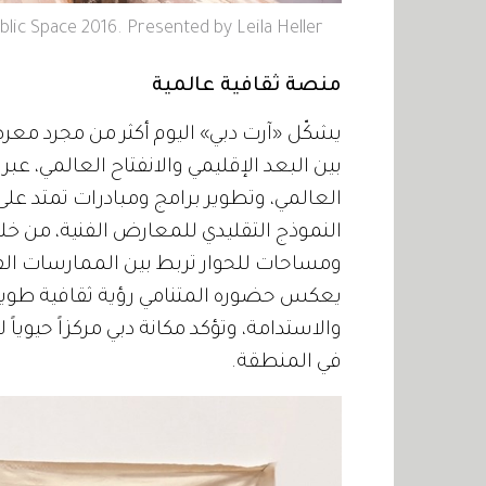
ublic Space 2016. Presented by Leila Heller
منصة ثقافية عالمية
يشكّل «آرت دبي» اليوم أكثر من مجرد مع
بين البعد الإقليمي والانفتاح العالمي، 
العالمي، وتطوير برامج ومبادرات تمتد على 
النموذج التقليدي للمعارض الفنية، من خلا
ومساحات للحوار تربط بين الممارسات الف
يعكس حضوره المتنامي رؤية ثقافية طويلة ا
والاستدامة، وتؤكد مكانة دبي مركزاً حيويا
في المنطقة.