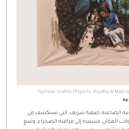
Taymour Grahne Projects, Roudha Al Mazroue
ء»
ماراتية الصاعدة، صفية شريف، التي تستكشف في
حولات المكان، مستندة إلى مراقبة الصحراء، وتتبع