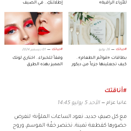
للأزياء الراقية»
إطلالتكِ.. في الصيف
#حياتك
#حياتك
26 يوليو
01 ديسمبر 2024
بطاقات «قوائم الطعام»..
وفقاً للخبراء.. اختاري لونك
كيف تجعلينها جزءاً من ديكور
المميز بهذه الطرق
حفل الزفاف؟
#أناقتك
غانيا عزام
الأحد 5 يوليو 14:45
مع كل صيفٍ جديد، تعود الساعات الملوّنة؛ لتفرض
حضورها كقطعة ثمينة، تختصر خفّة الموسم، وروح