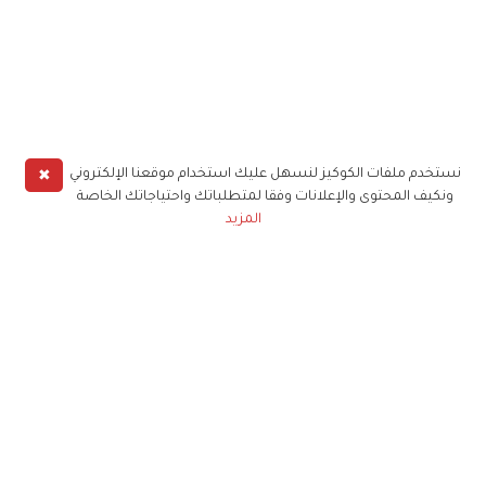
✖
نستخدم ملفات الكوكيز لنسهل عليك استخدام موقعنا الإلكتروني
ونكيف المحتوى والإعلانات وفقا لمتطلباتك واحتياجاتك الخاصة
المزيد
حملوا تطبيق
زهرة الخليج