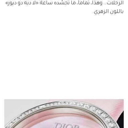
الرحلات.. وهذا، تماماً، ما تجسّده ساعة «لا ديه دو ديور»
باللون الزهري.