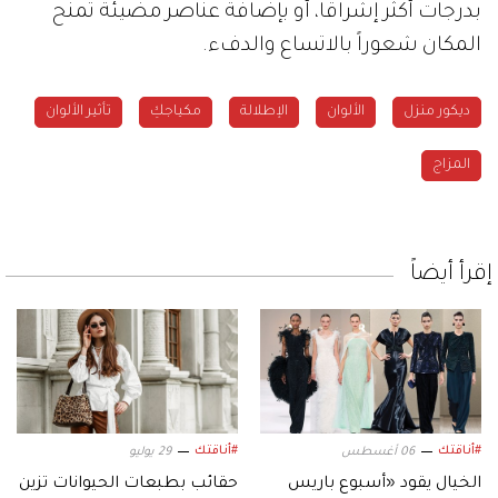
بدرجات أكثر إشراقًا، أو بإضافة عناصر مضيئة تمنح
المكان شعوراً بالاتساع والدفء.
ديكور منزل
الألوان
الإطلالة
مكياجكِ
تأثير الألوان
المزاج
إقرأ أيضاً
#أناقتك
#أناقتك
06 أغسطس
29 يوليو
الخيال يقود «أسبوع باريس
حقائب بطبعات الحيوانات تزين