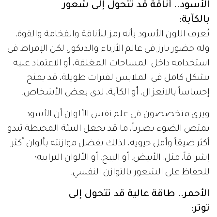
الأسود.. أناقة قد تتحول إلى شعور
بالكآبة:
يُعرف اللون الأسود بأنه رمز للأناقة والفخامة والقوة،
وله حضور بارز في عالم الأزياء والديكور، لكن الإفراط في
استخدامه داخل المساحات المغلقة، أو الاعتماد عليه
بشكل كامل في الملابس لفترات طويلة، قد يمنح
إحساساً بالانعزال، أو الكآبة، لدى بعض الأشخاص.
ويرى متخصصون في علم نفس الألوان أن الأسود
يمتص الضوء بصرياً، ما قد يجعل البيئة المحيطة تبدو
أكثر ضيقاً وأقل حيوية، لذلك يفضل موازنته بألوان أكثر
إشراقاً، مثل: الأبيض، أو البيج، أو الألوان الترابية؛
للحفاظ على الشعور بالتوازن النفسي.
الأحمر.. طاقة عالية قد تتحول إلى
توتر: