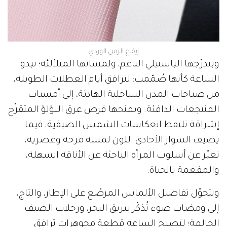
إيقاع الزمن الوردي
وبتدرّجها الباستيلي الناعم، ولمساتها المتلألئة؛ تبدو
الساعة كأنها صُمّمت؛ لترافق أيام العطلات الطويلة،
من صباحات المدن الساحلية الهادئة، إلى أمسيات
المنتجعات الدافئة. ويمنحها قرص عرق اللؤلؤ المتقزّح
إشراقة تلتقط انعكاسات الشمس الصيفية، فيما
يضيف السوار الأحادي اللون لمسة مرحة وعصرية،
تعبّر عن أسلوب المرأة الباحثة عن الأناقة السهلة،
والمفعمة بالحياة.
وتتحوّل تفاصيل الألماس المرصّع على الإطار، والتاج،
إلى ومضات ضوء تُذكّر ببريق البحر، ورحلات الصيف
الحالمة؛ لتصبح الساعة قطعة مجوهرات ترافق