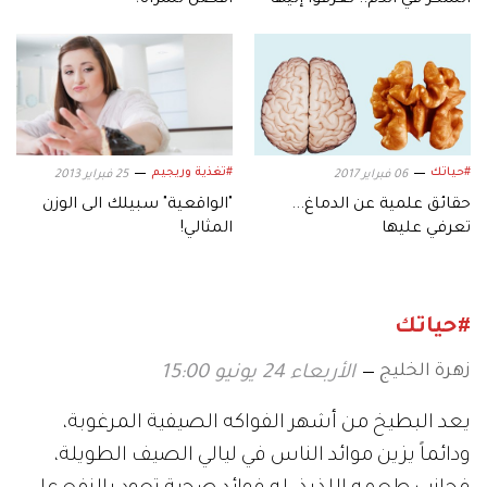
السكر في الدم.. تعرّفوا إليها
أفضل للمرأة؟
#حياتك
#تغذية وريجيم
06 فبراير 2017
25 فبراير 2013
حقائق علمية عن الدماغ...
"الواقعية" سبيلك الى الوزن
تعرفي عليها
المثالي!
#حياتك
زهرة الخليج
الأربعاء 24 يونيو 15:00
يعد البطيخ من أشهر الفواكه الصيفية المرغوبة،
ودائماً يزين موائد الناس في ليالي الصيف الطويلة،