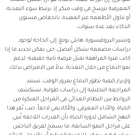
سوانزي: إن أبرز ما يلفت الانتباه، هو أن أسس الصحة
المعرفية تترسخ في وقت مبكر، إذ يرتبط سوء التغذية،
أو تناول الأطعمة غير المفيدة، بانخفاض مستوى
الذكاء بعد عدة سنوات.
وتشير البروفيسورة، هايلي يونغ، إلى الحاجة لوجود
دراسات مصممة بشكل أفضل، حتى يمكن تحديد ما إذا
كانت فترة المراهقة تمثل فرصة ثانية حقيقية؛ لدعم
نمو الدماغ من خلال التغذية، بدلاً من الافتراض بذلك.
ولإبراز كيفية تطور الدماغ بمرور الوقت، تستند
المراجعة التحليلية إلى دراسات طولية، تستكشف
الروابط بين النظام الغذائي في المراحل المبكرة من
الحياة، والأداء المعرفي، والأكاديمي لاحقاً، حيث يُقر هذا
النهج الشامل لدورة الحياة بأن القدرات اللاحقة تُبنى
على مراحل النمو السابقة، ما يسمح لفريق الباحثين