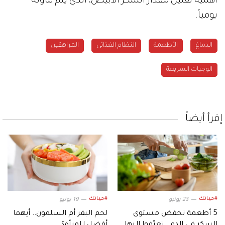
أهمية تقليل مقدار السكر الأبيض، الذي يتم تناوله
يومياً.
الدماغ
الأطعمة
النظام الغذائي
المراهقين
الوجبات السريعة
إقرأ أيضاً
#حياتك
#حياتك
23 يونيو
19 يونيو
5 أطعمة تخفض مستوى
لحم البقر أم السلمون.. أيهما