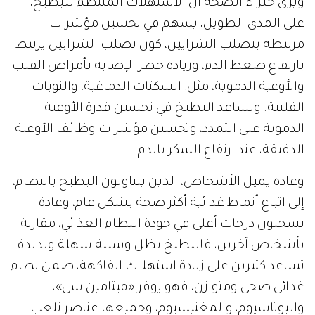
ويرى خبراء الصحة أن الاستهلاك المنتظم للبطيخ،
على المدى الطويل، يسهم في تحسين مؤشرات
مرتبطة بتصلب الشرايين، كون تصلب الشرايين يرتبط
بارتفاع ضغط الدم، وزيادة خطر الإصابة بأمراض القلب
والأوعية الدموية، مثل: السكتات الدماغية، والنوبات
القلبية. ويساعد البطيخ في تحسين قدرة الأوعية
الدموية على التمدد، وتحسين مؤشرات وظائف الأوعية
الدقيقة، عند ارتفاع السكر بالدم.
وعادة يميل الأشخاص، الذين يتناولون البطيخ بانتظام،
إلى اتباع أنماط غذائية أكثر صحة بشكل عام، وعادة
يسجلون درجات أعلى في جودة النظام الغذائي، مقارنة
بأشخاص آخرين، فالبطيخ يظل وسيلة سهلة ولذيذة
تساعد كثيرين على زيادة استهلاك الفاكهة، ضمن نظام
غذائي صحي ومتوازن، فهو يوفر «فيتامين سي»،
والبوتاسيوم، والمغنيسيوم، وجميعها عناصر تلعب