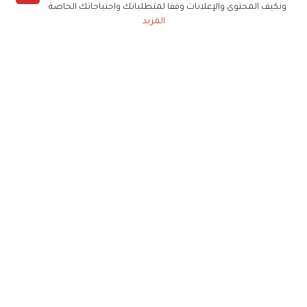
ونكيف المحتوى والإعلانات وفقا لمتطلباتك واحتياجاتك الخاصة
المزيد
حملوا تطبيق
زهرة الخليج
الاشتراك للحصول على ملخص أسبوعي على بريدك
الإلكتروني