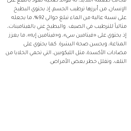
فجانب طعمه اللذيذ، له فوائد صحية تعود بالنفع على
الإنسان، من أبرزها ترطيب الجسم، إذ يحتوي البطيخ
على نسبة عالية من الماء تبلغ حوالي 92%، ما يجعله
مثالياً للترطيب في الصيف. والبطيخ غني بالفيتامينات،
إذ يحتوي على «فيتامين سي»، و«فيتامين إيه»، ما يعزز
المناعة، ويحسن صحة البشرة. كما يحتوي على
مضادات الأكسدة، مثل الليكوبين، التي تحمي الخلايا من
التلف، وتقلل خطر بعض الأمراض.