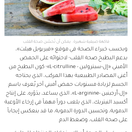
فاكهة صيفية شهيرة.. يمكن أن تُحسّن صحة القلب
وبحسب خبراء الصحة في موقع «فيريويل هيلث»،
يدعم البطيخ صحة القلب؛ لاحتوائه على الحمض
الأميني «إل-سيترولين - L-citrulline»؛ كون البطيخ من
أغنى المصادر الطبيعية بهذا المركب، الذي يحتاجه
الجسم لزيادة مستويات حمض أميني آخر يُعرف باسم:
«إل-أرجينين -L-arginine»، الذي يساعد، بدَوْره، على إنتاج
أكسيد النيتريك، الذي يلعب دوراً مهماً في إرخاء الأوعية
الدموية، وتحسين الدورة الدموية، ما قد ينعكس إيجاباً
على صحة القلب، وضغط الدم.