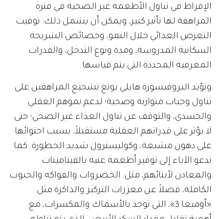
الإفراط في تناول الأطعمة غير الصحية في فترة
المراهقة لها تأثير كبير، ويمكن أن يشمل ذلك: توقيت
التعرض الغذائي خلال النمو، وخصائص الشريحة
السكانية المدروسة، ومدة ونوع التدخل، والقدرات
المعرفية المحددة التي يتم قياسها.
وتؤيد البروفيسورة هايلي يونغ تشجيع المراهقين على
تناول وجبات متوازنة وصحية؛ لدعم نموهم العقلي
والجسدي، والتوقف عن تناول الغذاء غير الصحي؛ حتى
لا يؤثر على قدراتهم العقلية مستقبلاً، بسبب احتوائها
على دهون مشبعة، وكوليسترول شديد الخطورة. كما
تدعو الآباء إلى توفير أطعمة غنية بالفيتامينات
والمعادن لأبنائهم، مثل: الخضروات والفواكه والحبوب
الكاملة، فضلاً عن معززات التركيز والذاكرة مثل
«أوميغا 3»، التي توجد بالأسماك والمكسرات، مع