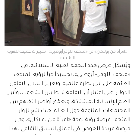
«امرأة من بولاكان» في «متحف اللوفر أبوظبي».. تعبيرات عميقة للهوية
الفلبينية
ويُشكّل عرض هذه التحفة الفنية الاستثنائية، في
«متحف اللوفر - أبوظبي»، تجسيداً حياً لرؤية المتحف
القائمة على تبني نظرة عالمية، وتعزيز التبادل الثقافي
الدولي، على اعتبار أن الثقافة تربط بين الشعوب، وتُبرز
القيم الإنسانية المشتركة، وتعمّق أواصر التفاهم بين
المجتمعات المتنوعة حول العالم، حيث تتاح لزوار
المتحف فرصة رؤية لوحة «امرأة من بولاكان»، وهي
فرصة فريدة للغوص في أعماق السياق الثقافي لهذا