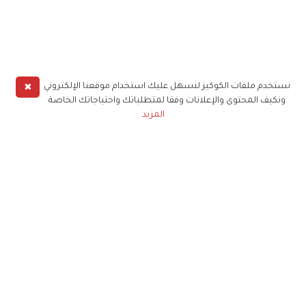
✖
نستخدم ملفات الكوكيز لنسهل عليك استخدام موقعنا الإلكتروني
ونكيف المحتوى والإعلانات وفقا لمتطلباتك واحتياجاتك الخاصة
المزيد
حملوا تطبيق
زهرة الخليج