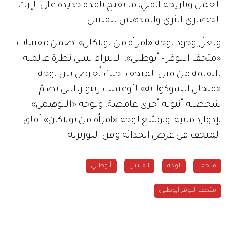
العمل وتاريخه الفني، ما يفتح نافذةً جديدةً على الإرث
الحضاري الثري والمدهش للفلبين.
ويعزّز وجود لوحة «امرأة من بولاكان»، ضمن مقتنيات
«متحف اللوفر - أبوظبي»، الالتزام بتبني نظرة عالمية
للثقافة من قبل المتحف، حيث تُعرض بين لوحة
«فنجان الشوكولاتة» لأوغست رينوار، التي تضمّ
شخصية أنثوية أخرى غامضة، ولوحة «البوهيمي»
لإدوارد مانيه، وتوسّع لوحة «امرأة من بولاكان» آفاق
المتحف في عرض الحداثة وفن البورتريه.
متحف
لوحة
الفلبين
أبوظبي
متحف اللوفر أبوظبي