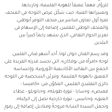
للزوّار، فهماً عميقاً للهوية الفلبينية، وتاريخها،
وتعبيراتها الفنية، حيث شكّل عرض اللوحة في المتحف
ثمرة أول تعاون مباشر بين متحف اللوفر أبوظبي،
والمتحف الوطني للفلبين، إضافة إلى الإسهام في
تعزيز الحوار الثقافي، الذي يشهد زخماً كبيراً بين
البلدين.
وقد رسم الفنان خوان لونا، أحد أشهر فناني الفلبين،
لوحة «امرأة من بولاكان»، التي تجسد قدرته الفريدة على
الجمع بين التقاليد الأكاديمية الأوروبية، وإحساسه
العميق بالهوية الفلبينية. وتتزيّن الشخصية في اللوحة
بالزي التقليدي الفلبيني، المكوّن من: «كاميسا -
قميص»، و«سايا - تنورة طويلة»، و«بانويلو - غطاء
العنق»، و«تابيس - تنورة خارجية تصل إلى الركبة»،
وتحمل السيدة الشابة مروحةً ومناديل، إضافة إلى رموزٍ