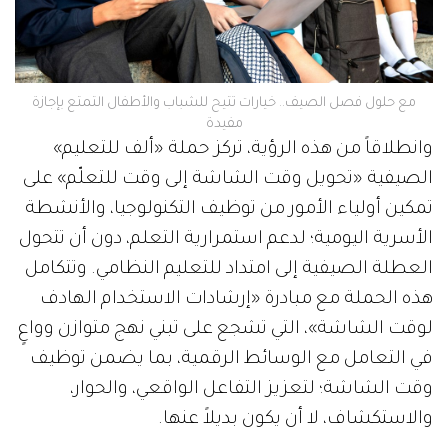
مع حلول فصل الصيف.. خيارات تتيح للشباب والأطفال التمتع بإجازة
مفيدة
وانطلاقاً من هذه الرؤية، تركز حملة «ألف للتعليم»
الصيفية «تحويل وقت الشاشة إلى وقت للتعلّم» على
تمكين أولياء الأمور من توظيف التكنولوجيا، والأنشطة
الأسرية اليومية؛ لدعم استمرارية التعلم، دون أن تتحول
العطلة الصيفية إلى امتداد للتعليم النظامي. وتتكامل
هذه الحملة مع مبادرة «إرشادات الاستخدام الهادف
لوقت الشاشة»، التي تشجع على تبني نهج متوازن وواعٍ
في التعامل مع الوسائط الرقمية، بما يضمن توظيف
وقت الشاشة؛ لتعزيز التفاعل الواقعي، والحوار،
والاستكشاف، لا أن يكون بديلاً عنها.