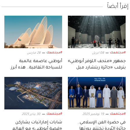
إقرأ أيضاً
#مجتمعك
#مجتمعك
08 ابريل
28 مارس
جمهور «متحف اللوفر أبوظبي»
‏أبوظبي عاصمة عالمية
يترقب «جائزة ريتشارد ميل
للسياحة الثقافية.. هذه أبرز
للفنون».. و«معرض فن
متاحفها
الحين»
#مجتمعك
#مجتمعك
19 نوفمبر 2025
30 يناير 2025
في حضرة الفن الإسلامي..
شابات إماراتيات يشاركن
جائزة البُردة تختتم دورتها
«قصة أبوظبي» مع العالم