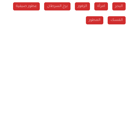
البحر
امرأة
الزهور
برج السرطان
عطور صيفية
المسك
العطور