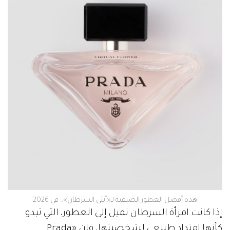
هذه أفضل العطور الصيفية لـ«أنثى السرطان».. في 2026
إذا كانت امرأة السرطان تميل إلى العطور، التي تبدو
كأنها امتداد طبيعي لشخصيتها، فإن «Prada