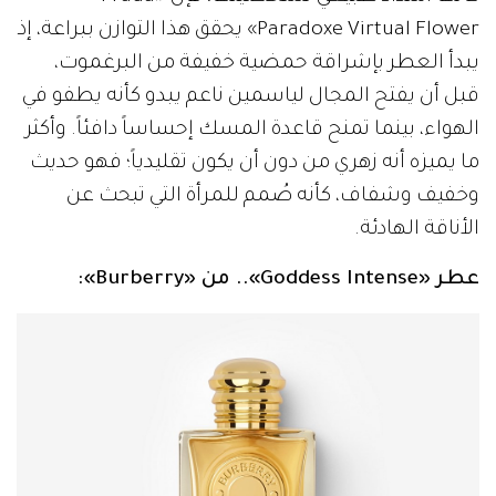
Paradoxe Virtual Flower» يحقق هذا التوازن ببراعة، إذ
يبدأ العطر بإشراقة حمضية خفيفة من البرغموت،
قبل أن يفتح المجال لياسمين ناعم يبدو كأنه يطفو في
الهواء، بينما تمنح قاعدة المسك إحساساً دافئاً. وأكثر
ما يميزه أنه زهري من دون أن يكون تقليدياً؛ فهو حديث
وخفيف وشفاف، كأنه صُمم للمرأة التي تبحث عن
الأناقة الهادئة.
عطر «Goddess Intense».. من «Burberry»: