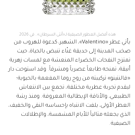
هذه أفضل العطور الصيفية لـ«أنثى السرطان».. في 2026
يأتي عطر «Valentino»، الشهير، كدعوة للهروب من
صخب المدينة إلى حديقة غنّاء تنبض بالحياة، حيث
تمتزج النفحات الخضراء المنعشة مع لمسات زهرية
أنيقة، تمنحه طابعاً عصرياً ومشرقاً. وقد استوحت دار
«فالنتينو» تركيبته من روح روما المفعمة بالحيوية؛
ليقدم تجربة عطرية مختلفة، تجمع بين الانتعاش
الطبيعي، والأناقة الإيطالية المعروفة. ومنذ رشة
العطر الأولى، يلفت الانتباه بإحساسه النقي والخفيف،
الذي يجعله مثالياً للأيام المشمسة، والإطلالات
الصيفية.