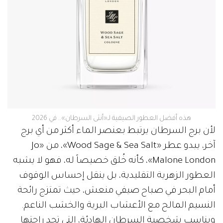
هذه أفضل العطور الصيفية لـ«أنثى السرطان».. في 2026
لأن برج السرطان يرتبط بعنصر الماء أكثر من أي برج
آخر، يبدو عطر «Wood Sage & Sea Salt»، من «Jo
Malone London»، كأنه خُلق خصيصاً له، فهو لا يشبه
العطور الزهرية التقليدية، بل ينقل إحساس الوقوف
أمام البحر في صباح صيفي منعش، حيث تمتزج رائحة
النسيم المالح مع الأعشاب البرية والخشب الناعم.
ويناسب شخصية السرطان الهادئة، التي تجد راحتها