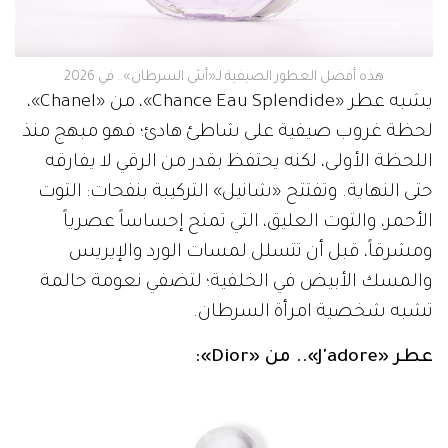
هذه أفضل العطور الصيفية لـ«أنثى السرطان».. في 2026
يشبه عطر «Chance Eau Splendide»، من «Chanel»،
لحظة غروب صيفية على شاطئ هادئ؛ فهو مبهج منذ
اللحظة الأولى، لكنه يحتفظ بقدر من الرقي لا يفارقه
حتى النهاية. وتفتتح «شانيل» التركيبة بنفحات: التوت
الأحمر، والتوت العليق، التي تمنح إحساساً عصرياً
ومشرقاً، قبل أن تتسلل لمسات الورد والإيريس
والمسك الأبيض في الخلفية؛ لتضفي نعومة حالمة
تشبه شخصية امرأة السرطان.
عطر «J'adore».. من «Dior»: