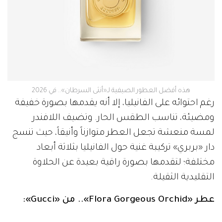
هذه أفضل العطور الصيفية لـ«أنثى السرطان».. في 2026
رغم احتوائه على الفانيليا، إلا أنه يقدمها بصورة خفيفة
ومضيئة، تناسب الطقس الحار. وتضيف اللافندر
لمسة منعشة تجعل العطر متوازناً وأنيقاً، حيث تنسج
دار «بربري» تركيبة غنية حول الفانيليا بثلاثة أبعاد
مختلفة؛ لتقدمها بصورة راقية بعيدة عن الحلاوة
التقليدية الثقيلة.
عطر «Flora Gorgeous Orchid».. من «Gucci»: