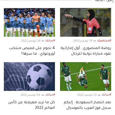
إقرأ أيضاً
#مجتمعك
#حياتك
18 نوفمبر 2025
26 نوفمبر 2022
روضة المنصوري.. أول إماراتية
4 نجوم على قميص منتخب
تقود مباراة دولية للرجال
أوروغواي.. ما سرها؟
#حياتك
#حياتك
23 نوفمبر 2022
04 نوفمبر 2022
بعد انتصار السعودية.. إليكم
كل ما تريد معرفته عن كأس
سجل فوز العرب بالمونديال
العالم 2022