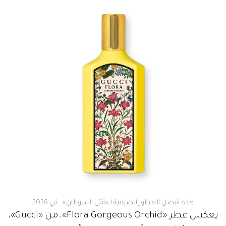
هذه أفضل العطور الصيفية لـ«أنثى السرطان».. في 2026
يعكس عطر «Flora Gorgeous Orchid»، من «Gucci»،