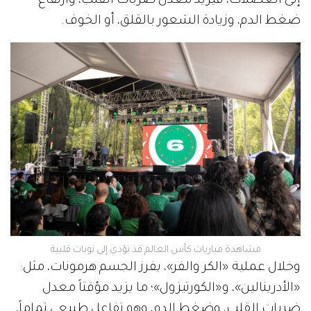
إلى العضلات، فيزيد معدل ضربات القلب، وارتفاع
ضغط الدم، وزيادة الشعور بالقلق، أو الخوف.
مشاهدة مباريات كأس العالم قد تؤدي إلى نوبات قلبية
وخلال عملية «الكر والفر»، يفرز الجسم هرمونات، مثل:
«الأدرينالين»، و«الكورتيزول»؛ ما يزيد مؤقتاً معدل
ضربات القلب، وضغط الدم، وهو تفاعل طبيعي تماماً،