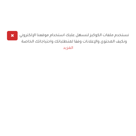
✖
نستخدم ملفات الكوكيز لنسهل عليك استخدام موقعنا الإلكتروني
ونكيف المحتوى والإعلانات وفقا لمتطلباتك واحتياجاتك الخاصة
المزيد
حملوا تطبيق
زهرة الخليج