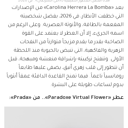
هذه أفضل العطور الصيفية لـ«أنثى السرطان».. في 2026
يعد «Carolina Herrera La Bomba» من الإصدارات
التي خطفت الأنظار، في 2026، بفضل شخصيته
المفعمة بالطاقة، والأنوثة العصرية. وعلى الرغم من
اسمه الجريء، إلا أن العطر لا يعتمد على القوة
الصاخبة بقدر ما يقدم مزيجاً متوازناً من النفحات
الزهرية والفاكهية، التي تنبض بالحيوية منذ اللحظة
الأولى. وتنفتح تركيبته بإشراقة منعشة ومبهجة، قبل
أن تتطور إلى قلب زهري أنيق، يضفي عليها طابعاً
رومانسياً ناعماً. فيما تمنح القاعدة الدافئة عمقاً أنثوياً
يدوم لساعات طويلة على البشرة.
عطر «Paradoxe Virtual Flower».. من «Prada»: