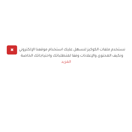
✖
نستخدم ملفات الكوكيز لنسهل عليك استخدام موقعنا الإلكتروني
ونكيف المحتوى والإعلانات وفقا لمتطلباتك واحتياجاتك الخاصة
المزيد
حملوا تطبيق
زهرة الخليج