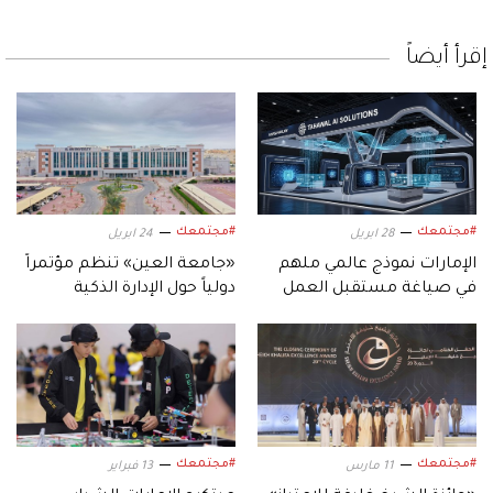
إقرأ أيضاً
#مجتمعك
#مجتمعك
28 ابريل
24 ابريل
الإمارات نموذج عالمي ملهم
«جامعة العين» تنظم مؤتمراً
في صياغة مستقبل العمل
دولياً حول الإدارة الذكية
الحكومي الذكي
والتقنيات الخضراء
المستدامة
#مجتمعك
#مجتمعك
11 مارس
13 فبراير