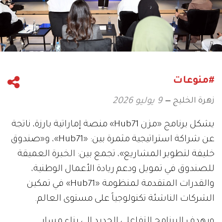
#منوعات
زهرة الخليج
9 يوليو 2026
يشكل برنامج «مزن Hub71» منصة إماراتية بارزة، ناتجة
عن شراكة استراتيجية مثمرة بين: «Hub71»، و«صندوق
خليفة لتطوير المشاريع»، تجمع بين: الخبرة العميقة
للصندوق في تمويل ودعم ريادة الأعمال الوطنية،
والقدرات المتقدمة لمنظومة «Hub71» في تمكين
الشركات الناشئة تكنولوجياً على مستوى العالم.
ويهدف البرنامج التفاعلي الجديد إلى بناء مسار