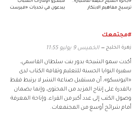
«جائزة الشيخ خليفة للامتياز»..
مبتكرو الإمارات الشباب
ترسيخ مفاهيم الابتكار
يبدعون في تحديات «فيرست
والاستدامة
ليغو ليغ»
#مجتمعك
زهرة الخليج
الخميس 9 يوليو 11:55
أكدت سمو الشيخة بدور بنت سلطان القاسمي،
سفيرة النوايا الحسنة للتعليم وثقافة الكتاب لدى
«اليونسكو»، أن مستقبل صناعة النشر لا يرتبط فقط
بالقدرة على إنتاج المزيد من المحتوى، وإنما بضمان
وصول الكتب إلى عدد أكبر من القراء، وإتاحة المعرفة
أمام شرائح أوسع من المجتمعات.