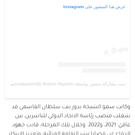
عرض هذا المنشور على Instagram
تمت مشاركة منشور بواسطة ‏‎Bodour Alqasimi‎‏ (@‏‎bodouralqasimi‎‏)
وكانت سمو الشيخة بدور بنت سلطان القاسمي قد
شغلت منصب رئاسة الاتحاد الدولي للناشرين، بين
عامَيْ: 2021، و2022. وخلال تلك المرحلة، قادت جهود
الدفاع عن قضايا نشر الثقافة القرائية، وتعزيز الابتكار