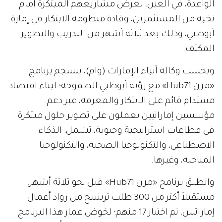
الواعدة، في العين، لعرض مشاريعهم المبتكرة أمام
نخبة من المستثمرين، وقادة منظومة الابتكار في إمارة
أبوظبي، وذلك بعد ثلاثة أشهر من التدريب والتطوير
المكثف.
وبحسب وكالة أنباء الإمارات (وام)، ينسجم برنامج
«مزن Hub71» مع رؤية أبوظبي الطموحة؛ لبناء اقتصاد
مستدام قائم على الابتكار والمعرفة، عبر دعم
مؤسسين إماراتيين يعملون على تطوير حلول مبتكرة
في قطاعات استراتيجية وحيوية، تشمل: الذكاء
الاصطناعي، والتكنولوجيا الصحية، والتكنولوجيا
المناخية، وغيرها.
وانطلق برنامج «مزن Hub71» قبل نحو ثلاثة أشهر،
مستقبلاً أكثر من 300 طلب ترشيح من رواد أعمال
إماراتيين، تم اختيار 17 منهم؛ لخوض غمار هذا البرنامج