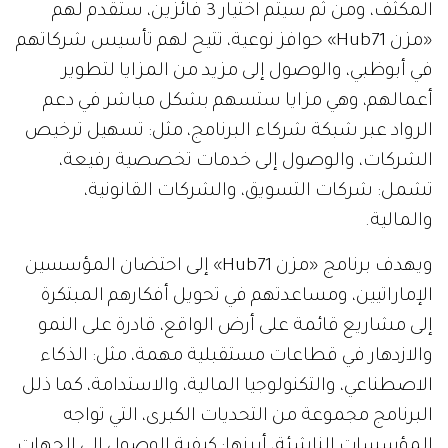
المكثف، ومن ثم سيتم اختيار 3 فائزين، ستُقدم لهم
«مزن Hub71» حوافز نوعية، تتيح لهم تأسيس شركاتهم
في أبوظبي، والوصول إلى مزيد من المزايا لتطوير
أعمالهم، وهي مزايا ستسهم بشكل مباشر في دعم
الرواد عبر شبكة شركاء البرنامج، مثل: تسهيل ترخيص
الشركات، والوصول إلى خدمات تخصصية رفيعة،
تشمل: شركات التسويق، والشركات القانونية،
والمالية.
ويهدف برنامج «مزن Hub71» إلى احتضان المؤسسين
الإماراتيين، ومساعدتهم في تحويل أفكارهم المبتكرة
إلى مشاريع قائمة على أرض الواقع، قادرة على النمو
والازدهار في قطاعات مستقبلية مهمة، مثل: الذكاء
الاصطناعي، والتكنولوجيا المالية، والاستدامة، كما ذلل
البرنامج مجموعة من التحديات الكبرى، التي تواجه
المؤسسات الناشئة، أبرزها: كيفية الوصول إلى الجهات