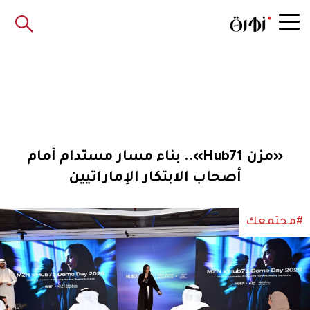
«مزن Hub71».. بناء مسار مستدام أمام
أصحاب الابتكار الإماراتيين
#مجتمعك