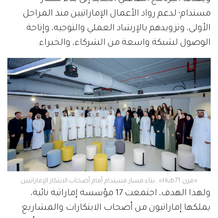
مستدام؛ لدعم رواد الأعمال الإماراتيين منذ المراحل
الأولى، وتزويدهم بالإرشاد العملي والتوجيه، وإتاحة
الوصول لشبكة واسعة من الشركاء، والخبراء.
«مزن Hub71».. بناء مسار مستدام أمام أصحاب الابتكار الإماراتيين
ولهذا الهدف، اجتمعت 17 مؤسسة إماراتية نائية،
يملكها إماراتيون من أصحاب الابتكارات والمشاريع