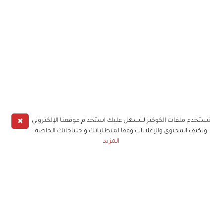
✖
نستخدم ملفات الكوكيز لنسهل عليك استخدام موقعنا الإلكتروني
ونكيف المحتوى والإعلانات وفقا لمتطلباتك واحتياجاتك الخاصة
المزيد
حملوا تطبيق
زهرة الخليج