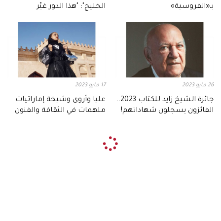
بـ«الفروسية»
الخليج": "هذا الدور غيّر
مسيرتي"
26 مايو 2023
17 مايو 2023
جائزة الشيخ زايد للكتاب 2023..
عليا وأروى وشيخة إماراتيات
الفائزون يسجلون شهاداتهم!
ملهمات في الثقافة والفنون