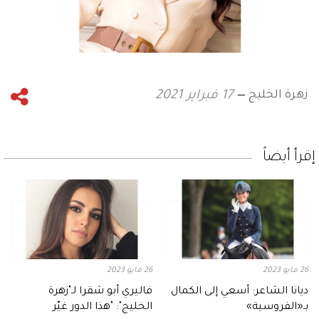
زهرة الخليج
17 فبراير 2021
إقرأ أيضاً
26 مايو 2023
26 مايو 2023
ديانا الشاعر: أسعي إلى الكمال
فاليري أبو شقرا لـ"زهرة
بـ«الفروسية»
الخليج": "هذا الدور غيّر