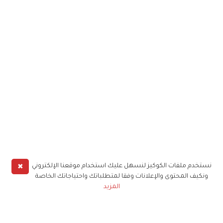
✖
نستخدم ملفات الكوكيز لنسهل عليك استخدام موقعنا الإلكتروني
ونكيف المحتوى والإعلانات وفقا لمتطلباتك واحتياجاتك الخاصة
المزيد