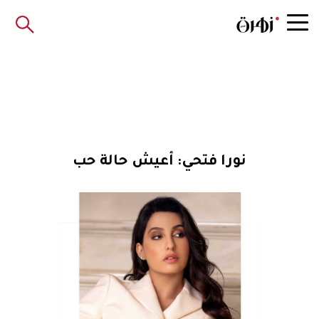
نورا فتحي: أعيش حالة حب