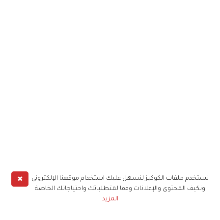
✖
نستخدم ملفات الكوكيز لنسهل عليك استخدام موقعنا الإلكتروني
ونكيف المحتوى والإعلانات وفقا لمتطلباتك واحتياجاتك الخاصة
المزيد