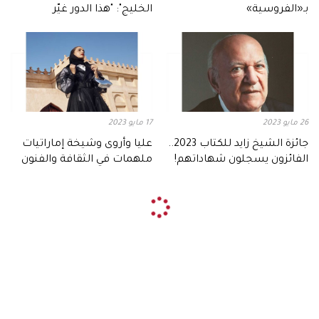
بـ«الفروسية»
الخليج": "هذا الدور غيّر
مسيرتي"
26 مايو 2023
17 مايو 2023
جائزة الشيخ زايد للكتاب 2023..
عليا وأروى وشيخة إماراتيات
الفائزون يسجلون شهاداتهم!
ملهمات في الثقافة والفنون